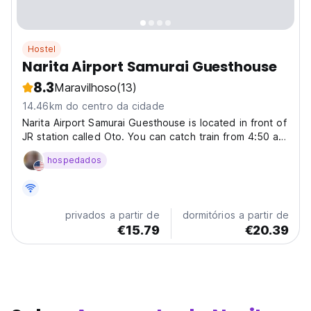
Hostel
Narita Airport Samurai Guesthouse
8.3
Maravilhoso
(13)
14.46km do centro da cidade
Narita Airport Samurai Guesthouse is located in front of
JR station called Oto. You can catch train from 4:50 am
to 23:30 pm that covers all early and late flights. We
hospedados
also send a free shuttle to pick up to Narita airport
who stay more than 5 nights. In case...
privados a partir de
dormitórios a partir de
€15.79
€20.39