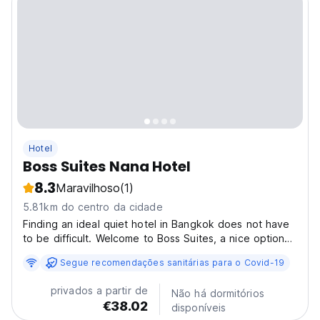
Hotel
Boss Suites Nana Hotel
8.3
Maravilhoso
(1)
5.81km do centro da cidade
Finding an ideal quiet hotel in Bangkok does not have
to be difficult. Welcome to Boss Suites, a nice option
for travellers like you. You’ll enjoy relaxing rooms that
Segue recomendações sanitárias para o Covid-19
offer a flat screen TV, a minibar, and a refrigerator, and
you can stay connected during...
privados a partir de
Não há dormitórios
€38.02
disponíveis