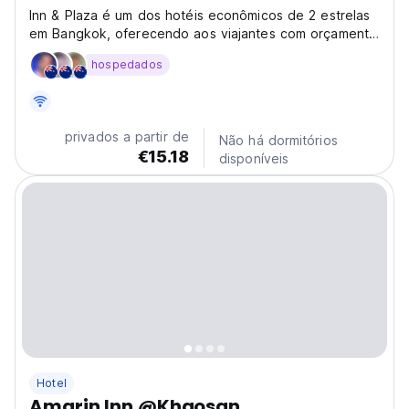
Inn & Plaza é um dos hotéis econômicos de 2 estrelas
em Bangkok, oferecendo aos viajantes com orçamento
limitado acomodações confortáveis ​​em Bangkok a um
hospedados
preço razoável.
privados a partir de
Não há dormitórios
€15.18
disponíveis
Hotel
Amarin Inn @Khaosan