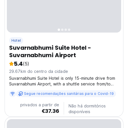
Hotel
Suvarnabhumi Suite Hotel -
Suvarnabhumi Airport
5.4
(5)
29.67km do centro da cidade
Suvarnabhumi Suite Hotel is only 15-minute drive from
Suvarnabhumi Airport, with a shuttle service from/to
Suvarnabhumi Airport every 30 minutes. The hotel
Segue recomendações sanitárias para o Covid-19
provides 24-hour front desk, room service, free Wi-Fi
in all areas, outdoor swimming pool, fitness...
privados a partir de
Não há dormitórios
€37.36
disponíveis