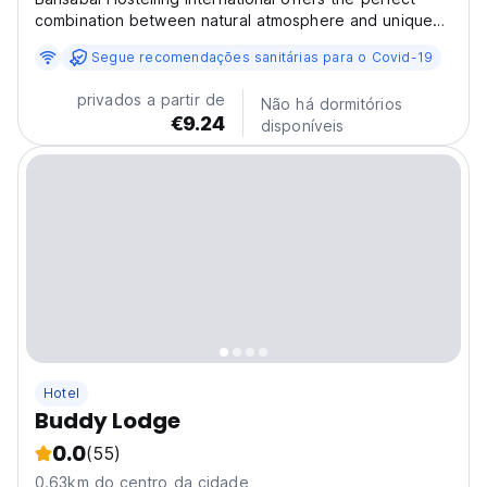
combination between natural atmosphere and unique
privacy in the city of bustling Bangkok. Bansabai
Segue recomendações sanitárias para o Covid-19
Hostelling International one of the best hostels in
Thailand, is a member of Hostelling International...
privados a partir de
Não há dormitórios
€9.24
disponíveis
Hotel
Buddy Lodge
0.0
(55)
0.63km do centro da cidade