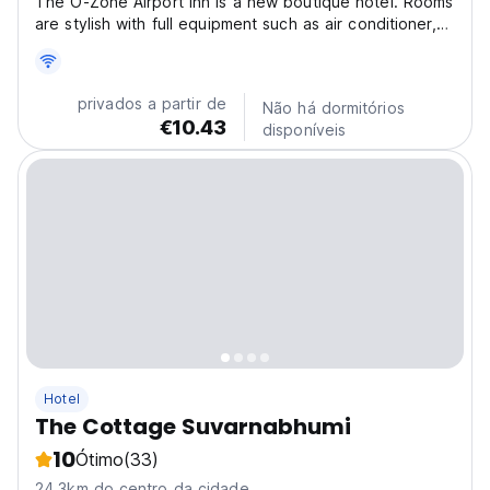
The O-Zone Airport Inn is a new boutique hotel. Rooms
are stylish with full equipment such as air conditioner,
private bathroom, fridge, electric kettle and
complimentary coffee, tea, 2 bottles drinking water.
Located in The O-Zone Lat Krabang, it's opposite...
privados a partir de
Não há dormitórios
€10.43
disponíveis
Hotel
The Cottage Suvarnabhumi
10
Ótimo
(33)
24.3km do centro da cidade