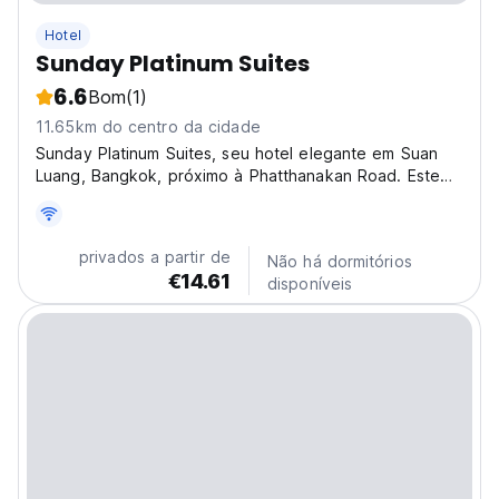
Hotel
Sunday Platinum Suites
6.6
Bom
(1)
11.65km do centro da cidade
Sunday Platinum Suites, seu hotel elegante em Suan
Luang, Bangkok, próximo à Phatthanakan Road. Este
acolhedor hotel em Bangkok é a base perfeita para
explorar a cidade. (Auto-translated from original
language)
privados a partir de
Não há dormitórios
€14.61
disponíveis