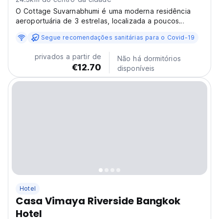
O Cottage Suvarnabhumi é uma moderna residência
aeroportuária de 3 estrelas, localizada a poucos
minutos do aeroporto de Suvarnabhumi e a apenas 5
Segue recomendações sanitárias para o Covid-19
minutos do aeroporto de Bangkok, com ligação ao
centro da cidade.
privados a partir de
Não há dormitórios
€12.70
disponíveis
Hotel
Casa Vimaya Riverside Bangkok
Hotel