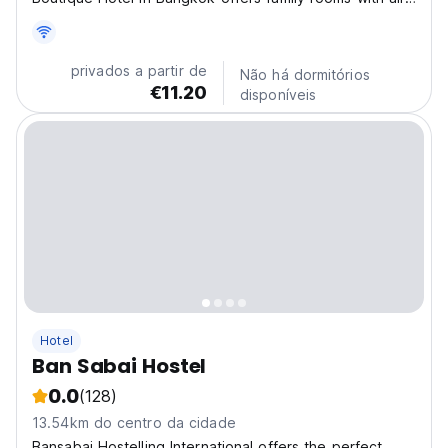
conditioning, private bathrooms, and city views. Each
room includes a work desk, minibar, and free WiFi
throughout the property. Dining and Leisure:...
privados a partir de
Não há dormitórios
€11.20
disponíveis
Hotel
Ban Sabai Hostel
0.0
(128)
13.54km do centro da cidade
Bansabai Hostelling International offers the perfect