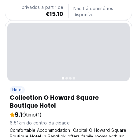
privados a partir de
Não há dormitórios
€15.10
disponíveis
Hotel
Collection O Howard Square
Boutique Hotel
9.1
Ótimo
(1)
6.51km do centro da cidade
Comfortable Accommodation: Capital O Howard Square
Boutique Hotel in Bangkok offers family rooms with air-