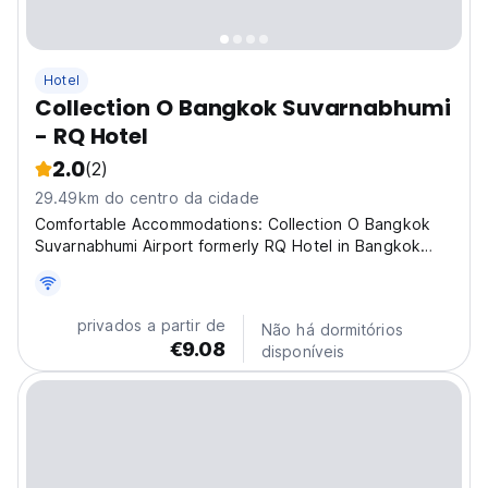
Hotel
Collection O Bangkok Suvarnabhumi
- RQ Hotel
2.0
(2)
29.49km do centro da cidade
Comfortable Accommodations: Collection O Bangkok
Suvarnabhumi Airport formerly RQ Hotel in Bangkok
offers family rooms with air-conditioning, private
bathrooms, work desks, and free WiFi. Each room
includes a minibar, TV, and wardrobe. Convenient
privados a partir de
Não há dormitórios
Facilities:...
€9.08
disponíveis