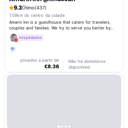
9.3
Ótimo
(437)
1.09km do centro da cidade
Amarin Inn is a guesthouse that caters for travelers,
couples and families. We try to serve you better by
providing the best value for money to our budget
hospedados
conscious guests. Our rooms are clean with fresh linen
and towels plus free wifi. It features attached...
privados a partir de
Não há dormitórios
€8.36
disponíveis