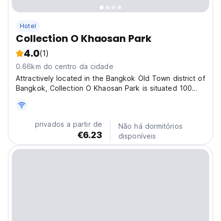
Hotel
Collection O Khaosan Park
4.0
(1)
0.66km do centro da cidade
Attractively located in the Bangkok Old Town district of
Bangkok, Collection O Khaosan Park is situated 100
metres from Khao San Road, less than 1 km from
Bangkok National Museum and a 15-minute walk from
Temple of the Emerald Buddha. Featuring a shared
privados a partir de
Não há dormitórios
lounge,...
€6.23
disponíveis