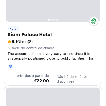
Hotel
Siam Palace Hotel
9.1
Ótimo
(8)
5.94km do centro da cidade
The accommodation is very easy to find since it is
strategically positioned close to public facilities. This
accommodation is the best spot for you who desire a
serene and peaceful getaway, far away from the
crowds. Be ready to get the unforgettable stay...
privados a partir de
Não há dormitórios
€22.00
disponíveis