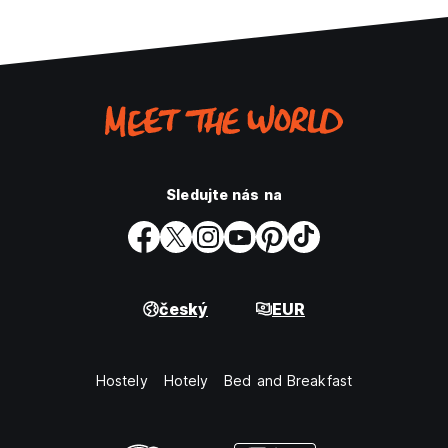
Sledujte nás na
český
EUR
Hostely
Hotely
Bed and Breakfast