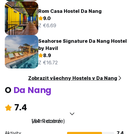
Rom Casa Hostel Da Nang
9.0
Z €6.69
Seahorse Signature Da Nang Hostel
by Havil
8.9
Z €16.72
Zobrazit všechny Hostels v Da Nang
O
Da Nang
7.4
Velmi dobré
(84 Recenze)
Aktivity
7.4