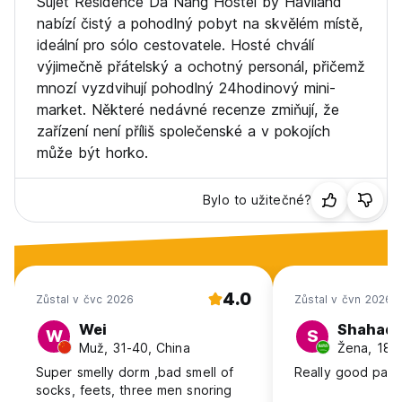
Sujet Residence Da Nang Hostel by Haviland
nabízí čistý a pohodlný pobyt na skvělém místě,
ideální pro sólo cestovatele. Hosté chválí
výjimečně přátelský a ochotný personál, přičemž
mnozí vyzdvihují pohodlný 24hodinový mini-
market. Některé nedávné recenze zmiňují, že
zařízení není příliš společenské a v pokojích
může být horko.
Bylo to užitečné?
4.0
Zůstal v čvc 2026
Zůstal v čvn 2026
Wei
Shahad
W
S
Muž, 31-40, China
Žena, 18-2
Super smelly dorm ,bad smell of
Really good palc
socks, feets, three men snoring