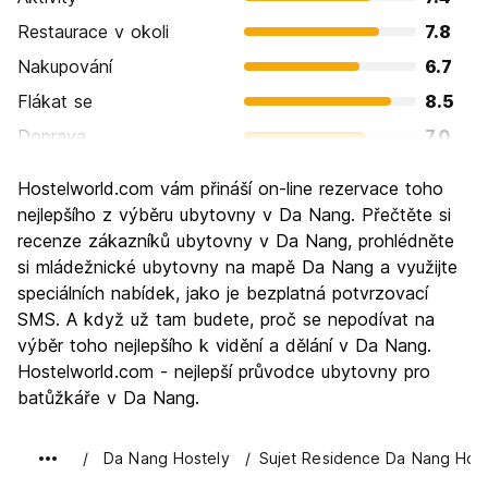
Restaurace v okoli
7.8
Nakupování
6.7
Flákat se
8.5
Doprava
7.0
Prohlížení památek
7.4
Hostelworld.com vám přináší on-line rezervace toho
Kultura
7.3
nejlepšího z výběru ubytovny v Da Nang. Přečtěte si
Noční život
recenze zákazníků ubytovny v Da Nang, prohlédněte
7.1
si mládežnické ubytovny na mapě Da Nang a využijte
Hodnota za peníze
7.9
speciálních nabídek, jako je bezplatná potvrzovací
SMS. A když už tam budete, proč se nepodívat na
výběr toho nejlepšího k vidění a dělání v Da Nang.
Hostelworld.com - nejlepší průvodce ubytovny pro
batůžkáře v Da Nang.
Da Nang Hostely
Sujet Residence Da Nang Host