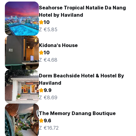
Seahorse Tropical Natalie Da Nang
Hotel by Haviland
10
Z €5.85
Kidona's House
10
Z €4.68
Dorm Beachside Hotel & Hostel By
Haviland
9.9
Z €8.69
The Memory Danang Boutique
9.6
Z €16.72