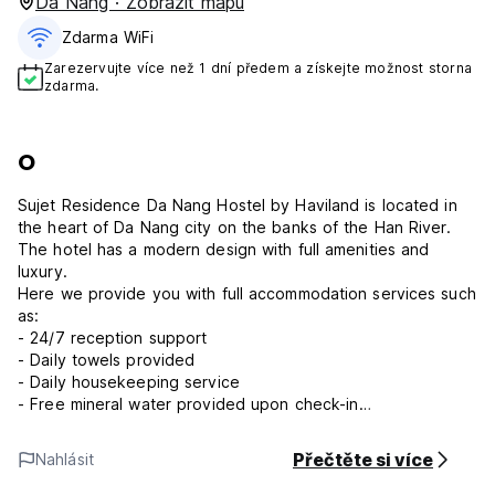
Da Nang · Zobrazit mapu
Zdarma WiFi
Zarezervujte více než 1 dní předem a získejte možnost storna
zdarma.
O
Sujet Residence Da Nang Hostel by Haviland is located in
the heart of Da Nang city on the banks of the Han River.
The hotel has a modern design with full amenities and
luxury.
Here we provide you with full accommodation services such
as:
- 24/7 reception support
- Daily towels provided
- Daily housekeeping service
- Free mineral water provided upon check-in
- Tour advice and shuttle service
- Laundry service
Přečtěte si více
Nahlásit
- Rooms are fully equipped with smart TV, wardrobe,
bathroom, toilet, ...