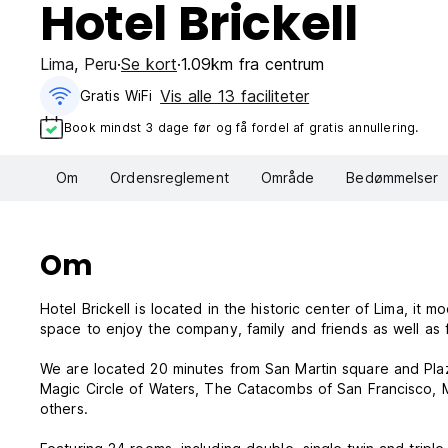
Hotel Brickell
Lima
,
Peru
Se kort
1.09km fra centrum
Vis alle 13 faciliteter
Gratis WiFi
Book mindst 3 dage før og få fordel af gratis annullering.
Om
Ordensreglement
Område
Bedømmelser
Om
Hotel Brickell is located in the historic center of Lima, i
space to enjoy the company, family and friends as well as fo
We are located 20 minutes from San Martin square and Plaza de Armas, among other tourist attractions of the city, such as the
Magic Circle of Waters, The Catacombs of San Francisco, 
others.