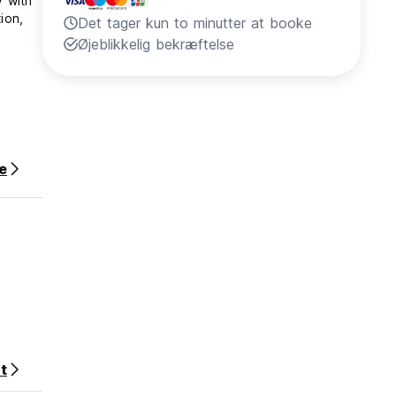
ion,
Det tager kun to minutter at booke
Øjeblikkelig bekræftelse
e
t