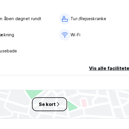
n åben døgnet rundt
Tur-/Rejseskranke
vækning
Wi-Fi
rusebade
Vis alle facilitet
Se kort