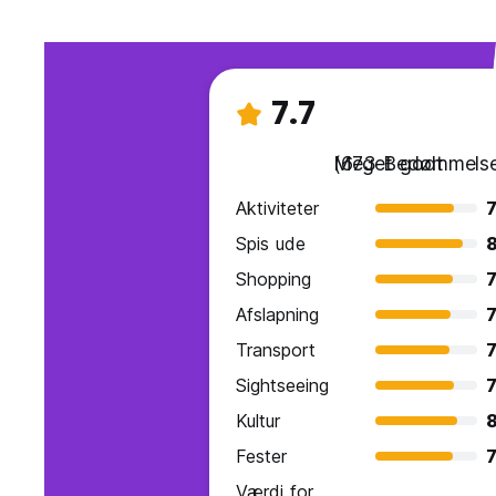
7.7
Meget godt
(673 Bedømmelse
Aktiviteter
7
Spis ude
8
Shopping
7
Afslapning
7
Transport
7
Sightseeing
7
Kultur
8
Fester
7
Værdi for