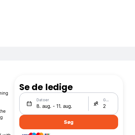
Se de ledige
ming
Datoer
Gæster
ng
Søg