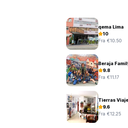
qema Lima
10
Fra €10.50
Beraja Famil
9.8
Fra €11.17
Tierras Viaj
9.6
Fra €12.25