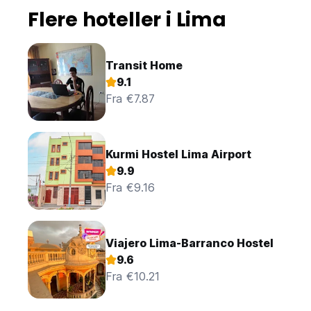
Flere hoteller i Lima
Transit Home
9.1
Fra €7.87
Kurmi Hostel Lima Airport
9.9
Fra €9.16
Viajero Lima-Barranco Hostel
9.6
Fra €10.21