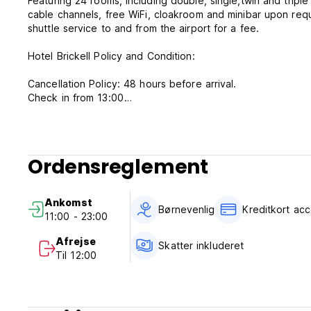
Featuring 24 rooms, including double, single,twin and triple . All rooms have private bathrooms, hot and cold water, Smart TV with
cable channels, free WiFi, cloakroom and minibar upon reque
shuttle service to and from the airport for a fee.
Hotel Brickell Policy and Condition:
Cancellation Policy: 48 hours before arrival.
Check in from 13:00
Check out before 12.00
Payment upon arrival by cash and card
Taxes included
Ordensreglement
Breakfast not included
General:
Ankomst
24 hours reception.
Børnevenlig
Kreditkort ac
11:00 - 23:00
No curfew
Pet are not allowed
Afrejse
Skatter inkluderet
No smoking
Til 12:00