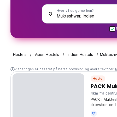
Hvor vil du gerne hen?
Hostels
Asien Hostels
Indien Hostels
Muktesh
Placeringen er baseret på betalt provision og andre faktorer.
Hostel
PACK Muk
4km fra cent
PACK i Muktesh
skovstier, en 
en perfekt bas
language)