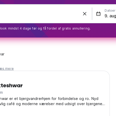
Datoer
Book mindst 4 dage før og få fordel af gratis annullering.
war
læs mere
teshwar
rum
war er et bjergvandrerhjem for forbindelse og ro. Nyd
livlig café og moderne værelser med udsigt over bjergene –
e for solorejsende. (Auto-translated from original