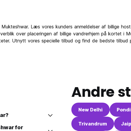
m i Mukteshwar. Læs vores kunders anmeldelser af billige hos
erblik over placeringen af billige vandrerhjem på kortet i
teter. Utnytt vores specielle tilbud og find de bedste tilbud
Andre st
New Delhi
Pondi
ar?
Trivandrum
Jai
shwar for