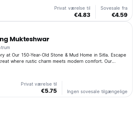
Privat værelse til
Sovesale fra
€4.83
€4.59
ving Mukteshwar
 centrum
ory at Our 150-Year-Old Stone & Mud Home in Sitla. Escape
treat where rustic charm meets modern comfort. Our
nestled in the serene hills of Sitla, offers breathtaking
malayas, including Trishul and...
Privat værelse til
€5.75
Ingen sovesale tilgængelige