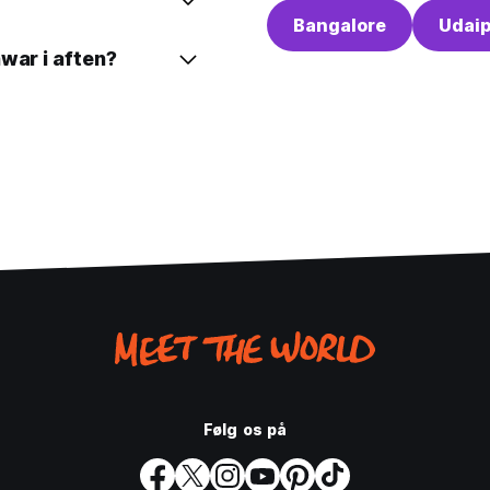
Bangalore
Udai
war i aften?
Følg os på