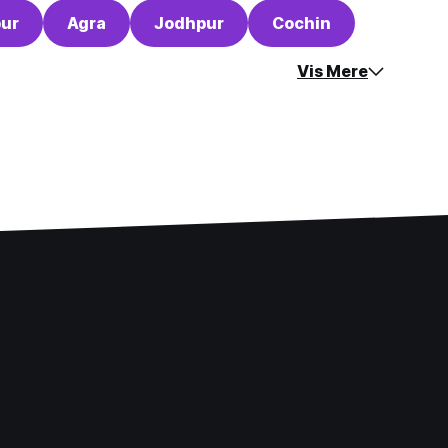
pur
Agra
Jodhpur
Cochin
Vis Mere