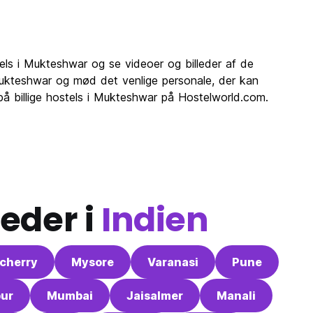
tels i Mukteshwar og se videoer og billeder af de
 Mukteshwar og mød det venlige personale, der kan
 på billige hostels i Mukteshwar på Hostelworld.com.
eder i
Indien
cherry
Mysore
Varanasi
Pune
pur
Mumbai
Jaisalmer
Manali