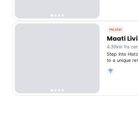
Hostel
Maati Li
4.39km fra
Step Into Hist
to a unique re
historic home, 
views of the Hi