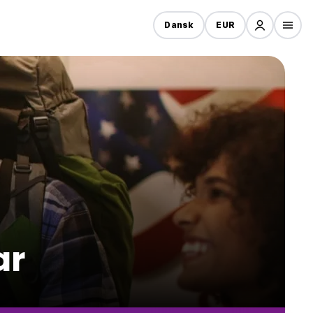
Dansk
EUR
ar