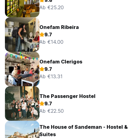
9.8
language)
Ab €25.20
Onefam Ribeira
9.7
Ab €14.00
Onefam Clerigos
9.7
Ab €13.31
The Passenger Hostel
9.7
Ab €22.50
The House of Sandeman - Hostel &
Suites