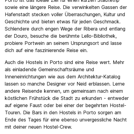
Porto ist das ideale Ziel für einen kurzen Städtetrip
Kultur
9.1
sowie eine längere Reise. Die verwinkelten Gassen der
Nachtleben / Party
Hafenstadt stecken voller Überraschungen, Kultur und
8.2
Geschichte und bieten etwas für jeden Geschmack.
Preis-Leistungsverhältnis
9.2
Schlendere durch engen Wege der Ribera und entlang
der Douro, besuche die berühmte Lello-Bibliothek,
probiere Portwein an seinem Ursprungsort und lasse
dich auf eine faszinierende Reise ein.
Auch die Hostels in Porto sind eine Reise wert. Mehr
als einladende Gemeinschaftsräume und
Inneneinrichtungen wie aus dem Architektur-Katalog
lassen so manche Designer vor Neid erblassen. Lerne
andere Reisende kennen, um gemeinsam nach einem
köstlichen Frühstück die Stadt zu erkunden - entweder
auf eigene Faust oder bei einer der begehrten Hostel-
Touren. Die Bars in den Hostels in Porto sorgen am
Ende des Tages für eine ebenso unvergessliche Nacht
mit deiner neuen Hostel-Crew.