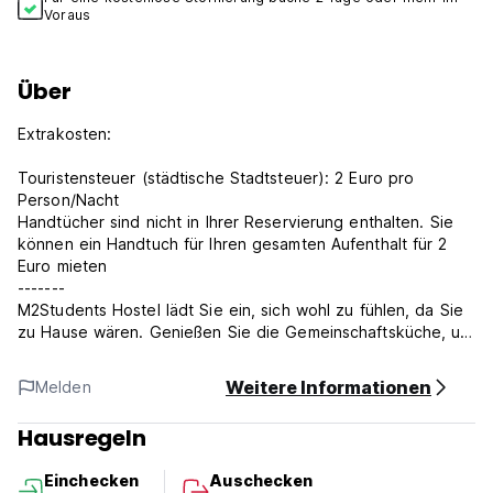
Voraus
Über
Extrakosten:
Touristensteuer (städtische Stadtsteuer): 2 Euro pro
Person/Nacht
Handtücher sind nicht in Ihrer Reservierung enthalten. Sie
können ein Handtuch für Ihren gesamten Aufenthalt für 2
Euro mieten
-------
M2Students Hostel lädt Sie ein, sich wohl zu fühlen, da Sie
zu Hause wären. Genießen Sie die Gemeinschaftsküche, um
Ihre Mahlzeiten zu kochen, und auch den
Gemeinschaftsbereich außerhalb und das gemütliche
Weitere Informationen
Melden
Wohnzimmer zum Lesen eines Buches?
Hausregeln
Hier bieten wir Ihnen das Wesentliche, um eine Pause auf
Ihrer Reise zu machen, mit einem guten Bett, einer heißen
Einchecken
Auschecken
Dusche und einer guten Pause, um am nächsten Tag den