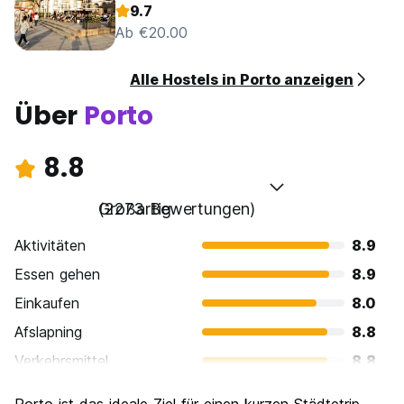
9.7
Ab €20.00
Alle Hostels in Porto anzeigen
Über
Porto
8.8
Großartig
(2273 Bewertungen)
Aktivitäten
8.9
Essen gehen
8.9
Einkaufen
8.0
Afslapning
8.8
Verkehrsmittel
8.8
Sehenswürdigkeiten
9.1