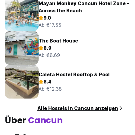
Mayan Monkey Cancun Hotel Zone -
Across the Beach
9.0
Ab €17.55
The Boat House
8.9
Ab €8.69
Caleta Hostel Rooftop & Pool
8.4
Ab €12.38
Alle Hostels in Cancun anzeigen
Über
Cancun