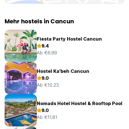
Mehr hostels in Cancun
Fiesta Party Hostel Cancun
9.4
Ab €6.99
Hostel Ka'beh Cancun
9.0
Ab €10.23
Nomads Hotel Hostel & Rooftop Pool
9.0
Ab €11.81