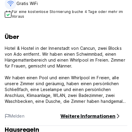
Gratis WiFi
Für eine kostenlose Stornierung buche 4 Tage oder mehr im
Voraus
Über
Hotel & Hostel in der Innenstadt von Cancun, zwei Blocks
von Ado entfernt. Wir haben einen Schwimmbad, einen
Hängemattenbereich und einen Whirlpool im Freien. Zimmer
für Frauen, gemischt und Männer.
Wir haben einen Pool und einen Whirlpool im Freien, alle
unsere Zimmer sind geräumig, haben einen persönlichen
Schließfach, eine Leselampe und einen persönlichen
Anschluss, Klimaanlage, WLAN, zwei Badezimmer, zwei
Waschbecken, eine Dusche, die Zimmer haben handgemalte
Dekorationen von mexikanischen Künstlern .
Weitere Informationen
Melden
Unsere Lage ist ausgezeichnet, da wir zwei Blocks von ADO
entfernt sind, wir sind in der Nähe von 28.23 und Las
Hausregeln
Palapas Park.