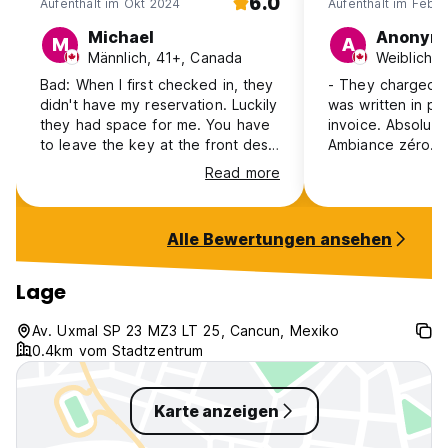
6.0
Aufenthalt im Okt 2024
Aufenthalt im Feb 
Michael
Anonym
M
A
Männlich, 41+, Canada
Weiblich, 
Bad: When I first checked in, they
- They charged m
didn't have my reservation. Luckily
was written in pr
they had space for me. You have
invoice. Absolute
to leave the key at the front desk
Ambiance zéro. I've been in
when you go out. The shower in
hostels, and this
Read more
the dorm room has a faulty
experience ever. 
showerhead so it's difficult to
light, these lifele
shower properly. The rooftop
Location is great
Alle Bewertungen ansehen
terrace was closed for some
to ADO (it was on
unknown reason. Good: Great
night after airpor
location next to ADO bus terminal,
nice and respectfu
Lage
near bars, restaurants, fast food
fault that this ho
and shops. Room was clean. Room
not care about b
Av. Uxmal SP 23 MZ3 LT 25, Cancun, Mexiko
has AC.
investments and 
0.4km vom Stadtzentrum
place, which has 
Karte anzeigen