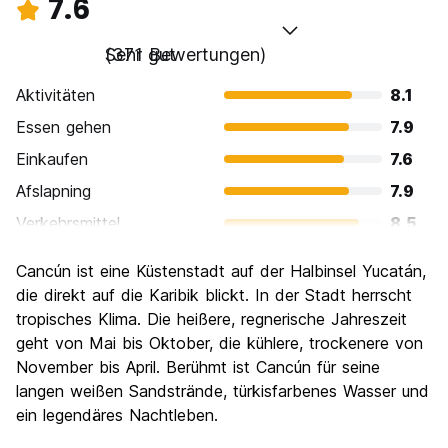
7.6
Sehr gut
(371 Bewertungen)
Aktivitäten
8.1
Essen gehen
7.9
Einkaufen
7.6
Afslapning
7.9
Verkehrsmittel
8.5
Sehenswürdigkeiten
7.1
Cancún ist eine Küstenstadt auf der Halbinsel Yucatán,
Kultur
6.4
die direkt auf die Karibik blickt. In der Stadt herrscht
Nachtleben / Party
tropisches Klima. Die heißere, regnerische Jahreszeit
8.5
geht von Mai bis Oktober, die kühlere, trockenere von
Preis-Leistungsverhältnis
6.7
November bis April. Berühmt ist Cancún für seine
langen weißen Sandstrände, türkisfarbenes Wasser und
ein legendäres Nachtleben.