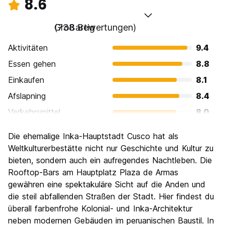
8.6
Großartig
(738 Bewertungen)
Aktivitäten
9.4
Essen gehen
8.8
Einkaufen
8.1
Afslapning
8.4
Verkehrsmittel
8.0
Sehenswürdigkeiten
9.4
Die ehemalige Inka-Hauptstadt Cusco hat als
Kultur
9.5
Weltkulturerbestätte nicht nur Geschichte und Kultur zu
Nachtleben / Party
bieten, sondern auch ein aufregendes Nachtleben. Die
8.0
Rooftop-Bars am Hauptplatz Plaza de Armas
Preis-Leistungsverhältnis
8.2
gewähren eine spektakuläre Sicht auf die Anden und
die steil abfallenden Straßen der Stadt. Hier findest du
überall farbenfrohe Kolonial- und Inka-Architektur
neben modernen Gebäuden im peruanischen Baustil. In