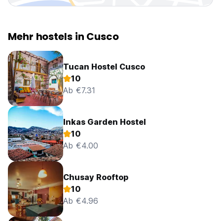
Mehr hostels in Cusco
Tucan Hostel Cusco
10
Ab €7.31
Inkas Garden Hostel
10
Ab €4.00
Chusay Rooftop
10
Ab €4.96