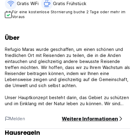
Gratis WiFi
Gratis Frühstück
Für eine kostenlose Stornierung buche 2 Tage oder mehr im
Voraus
Über
Refugio Maras wurde geschaffen, um einen schönen und
friedlichen Ort mit Reisenden zu teilen, die in die Anden
eintauchen und gleichzeitig andere bewusste Reisende
treffen möchten. Wir hoffen, dass wir zu Ihrem Wachstum als
Reisender beitragen können, indem wir Ihnen eine
Lebensweise zeigen und gleichzeitig auf die Gemeinschaft,
die Umwelt und sich selbst achten.
Unser Hauptkonzept besteht darin, das Gebiet zu schützen
und im Einklang mit der Natur leben zu können. Wir sind
strategisch günstig im Hochland des Heiligen Tals gelegen
und bieten einen beeindruckenden Blick auf die
Weitere Informationen
Melden
Andengletscher, schneebedeckten Berge und den
Andenhimmel. Da wir nachts auf elektrisches Licht
Hausregeln
verzichten, haben Sie eine gute Sicht auf den Himmel und