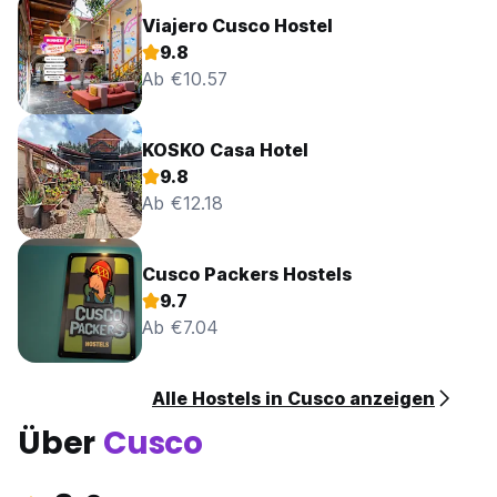
Viajero Cusco Hostel
9.8
Ab €10.57
KOSKO Casa Hotel
9.8
Ab €12.18
Cusco Packers Hostels
9.7
Ab €7.04
Alle Hostels in Cusco anzeigen
Über
Cusco