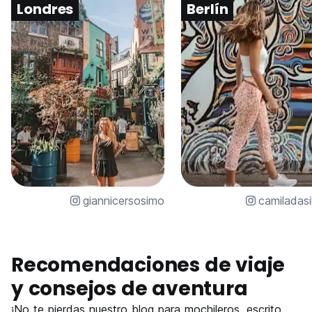
Londres
Berlín
giannicersosimo
camiladasi
Recomendaciones de viaje
y consejos de aventura
¡No te pierdas nuestro blog para mochileros, escrito