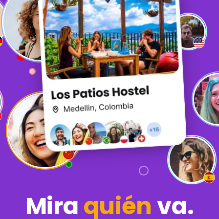
Mira
quién
va.