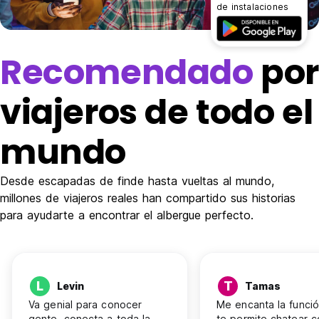
de instalaciones
Recomendado
po
viajeros de todo el
mundo
Desde escapadas de finde hasta vueltas al mundo,
millones de viajeros reales han compartido sus historias
para ayudarte a encontrar el albergue perfecto.
L
T
Levin
Tamas
Va genial para conocer
Me encanta la funci
gente, conecta a toda la
te permite chatear c