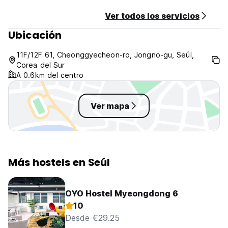
Ver todos los servicios
Ubicación
11F/12F 61, Cheonggyecheon-ro, Jongno-gu, Seúl,
Corea del Sur
A 0.6km del centro
Ver mapa
Más hostels en Seúl
OYO Hostel Myeongdong 6
10
Desde €29.25