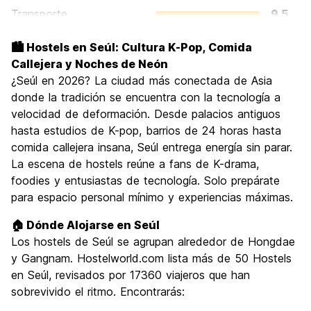
Transporte
9.5
Visita de lugares de interés
9.0
🏙️ Hostels en Seúl: Cultura K-Pop, Comida
Cultura
9.2
Callejera y Noches de Neón
Fiesta
¿Seúl en 2026? La ciudad más conectada de Asia
9.0
donde la tradición se encuentra con la tecnología a
Calidad Precio
8.5
velocidad de deformación. Desde palacios antiguos
hasta estudios de K-pop, barrios de 24 horas hasta
comida callejera insana, Seúl entrega energía sin parar.
La escena de hostels reúne a fans de K-drama,
foodies y entusiastas de tecnología. Solo prepárate
para espacio personal mínimo y experiencias máximas.
🏠 Dónde Alojarse en Seúl
Los hostels de Seúl se agrupan alrededor de Hongdae
y Gangnam. Hostelworld.com lista más de 50 Hostels
en Seúl, revisados por 17360 viajeros que han
sobrevivido el ritmo. Encontrarás: