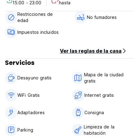
15:00 - 23:00
hasta
1) Regular room : 15% OFF (Minimum stay 2 nights) >> 1
night no discount.
Restricciones de
No fumadores
edad
2) Dormitory room : 10% OFF (Minimum stay 3 nights) >> 1, 2
nights no discount.
Impuestos incluidos
Ver las reglas de la casa
Servicios
Mapa de la ciudad
Desayuno gratis
gratis
WiFi Gratis
Internet gratis
Adaptadores
Consigna
Limpieza de la
Parking
habitación