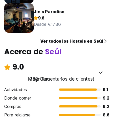
Jin's Paradise
9.6
Desde €17.86
Ver todos los Hostels en Seúl
Acerca de
Seúl
9.0
Magnífico
(782 Comentarios de clientes)
Actividades
9.1
Donde comer
9.2
Compras
9.2
Para relajarse
8.6