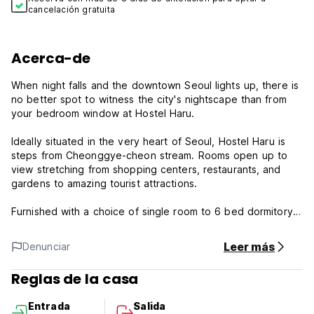
cancelación gratuita
Acerca-de
When night falls and the downtown Seoul lights up, there is
no better spot to witness the city's nightscape than from
your bedroom window at Hostel Haru.
Ideally situated in the very heart of Seoul, Hostel Haru is
steps from Cheonggye-cheon stream. Rooms open up to
view stretching from shopping centers, restaurants, and
gardens to amazing tourist attractions.
Furnished with a choice of single room to 6 bed dormitory
rooms, they are spacious with nice accompaniments. With
13 rooms and one community lounge in a buzzing
Leer más
Denunciar
downtown Seoul setting, Hostel Haru is the perfect city
retreat with reasonable prices. Amenities are high speed
Reglas de la casa
internet, printing and faxing services.
Entrada
Salida
***