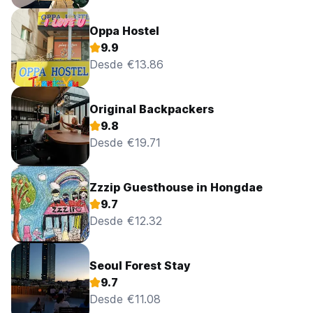
Oppa Hostel
9.9
Desde €13.86
Original Backpackers
9.8
Desde €19.71
Zzzip Guesthouse in Hongdae
9.7
Desde €12.32
Seoul Forest Stay
9.7
Desde €11.08