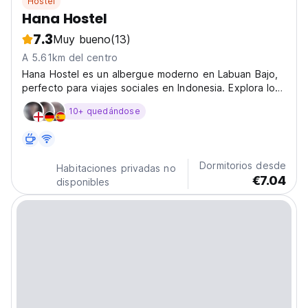
Hostel
Hana Hostel
7.3
Muy bueno
(13)
A 5.61km del centro
Hana Hostel es un albergue moderno en Labuan Bajo,
perfecto para viajes sociales en Indonesia. Explora los
paisajes y las joyas ocultas con otros mochileros.
10+ quedándose
(Auto-translated from original language)
Dormitorios desde
Habitaciones privadas no
€7.04
disponibles