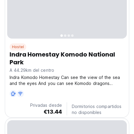
Hostel
Indra Homestay Komodo National
Park
A 44.29km del centro
Indra Komodo Homestay Can see the view of the sea
and the eyes And you can see Komodo dragons
directly from the mountain Indra Komodo Homestay
offers comfortable rooms with modern amenities,
traditional Indonesian meals, and a warm, welcoming
Privadas desde
Dormitorios compartidos
atmosphere....
€13.44
no disponibles