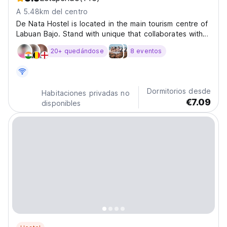
A 5.48km del centro
De Nata Hostel is located in the main tourism centre of
Labuan Bajo. Stand with unique that collaborates with
residents in the area, where the profit is shared
20+ quedándose
8 eventos
between local partners who collaborate with the De
Nata hostel. De Nata, located in Labuan Bajo,...
Dormitorios desde
Habitaciones privadas no
€7.09
disponibles