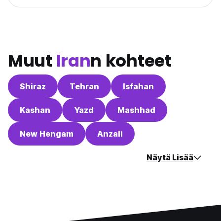
Muut
Iran
n kohteet
Shiraz
Tehran
Isfahan
Kashan
Yazd
Mashhad
New Hengam
Anzali
Näytä Lisää