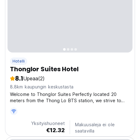
Hotelli
Thonglor Suites Hotel
8.1
Upeaa
(2)
8.8km kaupungin keskustasta
Welcome to Thonglor Suites Perfectly located 20
meters from the Thong Lo BTS station, we strive to
provide the best value and experience for our guests
with our efficient modern rooms and exceptional
amenities at an affordable price. Queen Size Memory
Yksityishuoneet
Makuusaleja ei ole
Foam...
€12.32
saatavilla