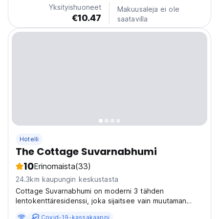
Located in The O-Zone Lat Krabang, it's opposite...
Yksityishuoneet
Makuusaleja ei ole
€10.47
saatavilla
Hotelli
The Cottage Suvarnabhumi
10
Erinomaista
(33)
24.3km kaupungin keskustasta
Cottage Suvarnabhumi on moderni 3 tähden
lentokenttäresidenssi, joka sijaitsee vain muutaman
minuutin päässä Suvarnabhumin lentokentältä ja vain 5
Covid-19-kassakaappi