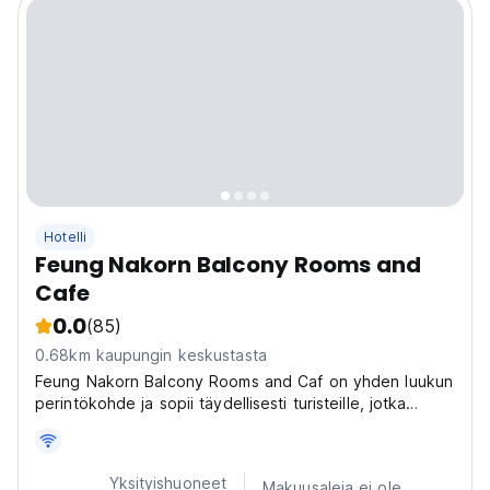
Hotelli
Feung Nakorn Balcony Rooms and
Cafe
0.0
(85)
0.68km kaupungin keskustasta
Feung Nakorn Balcony Rooms and Caf on yhden luukun
perintökohde ja sopii täydellisesti turisteille, jotka
etsivät nostalgista kokemusta vanhasta Bangkokista.
Yksityishuoneet
Makuusaleja ei ole