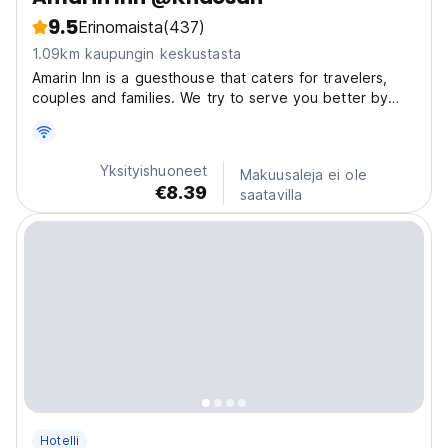
9.5
Erinomaista
(437)
1.09km kaupungin keskustasta
Amarin Inn is a guesthouse that caters for travelers,
couples and families. We try to serve you better by
providing the best value for money to our budget
conscious guests. Our rooms are clean with fresh linen
and towels plus free wifi. It features attached...
Yksityishuoneet
Makuusaleja ei ole
€8.39
saatavilla
Hotelli