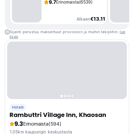
9.7
Erinomaista
(6539)
€13.11
Alkaen
Sijainti perustuu maksettuun provisioon ja muihin tekijöihin.
lue
lisää
Hotelli
Rambuttri Village Inn, Khaosan
9.3
Erinomaista
(594)
1.05km kaupungin keskustasta