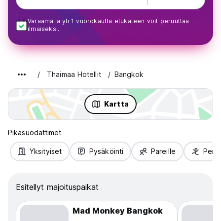
Varaamalla yli 1 vuorokautta etukäteen voit peruuttaa
ilmaiseksi.
Thaimaa Hotellit
Bangkok
Kartta
Pikasuodattimet
Yksityiset
Pysäköinti
Pareille
Perhe
Esitellyt majoituspaikat
Mad Monkey Bangkok