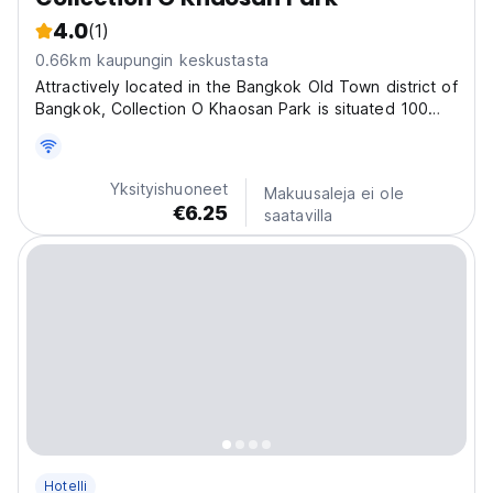
4.0
(1)
0.66km kaupungin keskustasta
Attractively located in the Bangkok Old Town district of
Bangkok, Collection O Khaosan Park is situated 100
metres from Khao San Road, less than 1 km from
Bangkok National Museum and a 15-minute walk from
Temple of the Emerald Buddha. Featuring a shared
Yksityishuoneet
Makuusaleja ei ole
lounge,...
€6.25
saatavilla
Hotelli