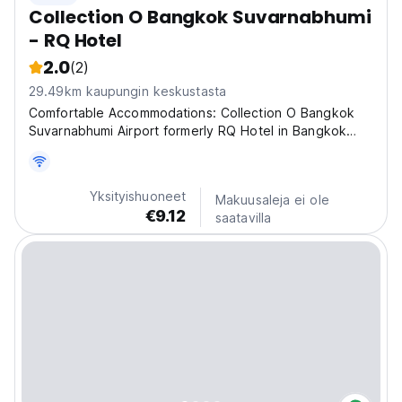
Collection O Bangkok Suvarnabhumi
- RQ Hotel
2.0
(2)
29.49km kaupungin keskustasta
Comfortable Accommodations: Collection O Bangkok
Suvarnabhumi Airport formerly RQ Hotel in Bangkok
offers family rooms with air-conditioning, private
bathrooms, work desks, and free WiFi. Each room
includes a minibar, TV, and wardrobe. Convenient
Yksityishuoneet
Makuusaleja ei ole
Facilities:...
€9.12
saatavilla