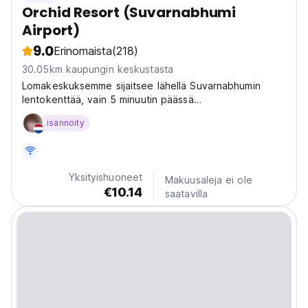
Orchid Resort (Suvarnabhumi
Airport)
9.0
Erinomaista
(218)
30.05km kaupungin keskustasta
Lomakeskuksemme sijaitsee lähellä Suvarnabhumin
lentokenttää, vain 5 minuutin päässä
matkustajaterminaalista.
isännöity
Yksityishuoneet
Makuusaleja ei ole
€10.14
saatavilla