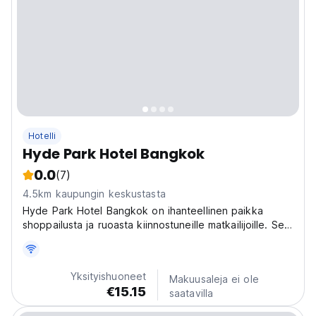
Hotelli
Hyde Park Hotel Bangkok
0.0
(7)
4.5km kaupungin keskustasta
Hyde Park Hotel Bangkok on ihanteellinen paikka
shoppailusta ja ruoasta kiinnostuneille matkailijoille. Se
on vain 1-2 km:n päässä Platinum- ja Paragon-
ostoskeskuksesta.
Yksityishuoneet
Makuusaleja ei ole
€15.15
saatavilla