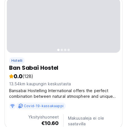
Hotelli
Ban Sabai Hostel
0.0
(128)
13.54km kaupungin keskustasta
Bansabai Hostelling International offers the perfect
combination between natural atmosphere and unique
privacy in the city of bustling Bangkok. Bansabai
Covid-19-kassakaappi
Hostelling International one of the best hostels in
Thailand, is a member of Hostelling International...
Yksityishuoneet
Makuusaleja ei ole
€10.60
saatavilla