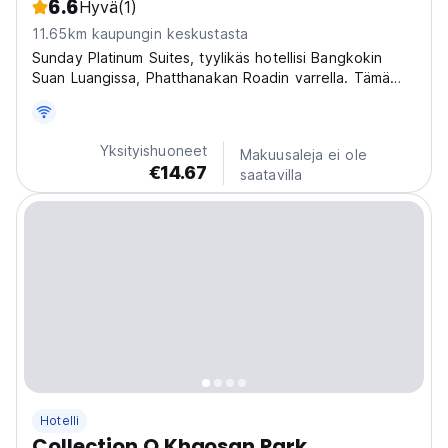
6.6
Hyvä
(1)
11.65km kaupungin keskustasta
Sunday Platinum Suites, tyylikäs hotellisi Bangkokin
Suan Luangissa, Phatthanakan Roadin varrella. Tämä
viihtyisä bangkokilainen hotelli on täydellinen tukikohta
kaupungin tutkimiseen. (Auto-translated from original
language)
Yksityishuoneet
Makuusaleja ei ole
€14.67
saatavilla
Hotelli
Collection O Khaosan Park