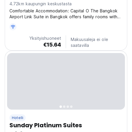
4.72km kaupungin keskustasta
Comfortable Accommodation: Capital O The Bangkok
Airport Link Suite in Bangkok offers family rooms with
air-conditioning, private bathrooms, and free WiFi
throughout the property. Each room includes a work
desk, TV, and free toiletries. Dining Experience:...
Yksityishuoneet
Makuusaleja ei ole
€15.64
saatavilla
Hotelli
Sunday Platinum Suites