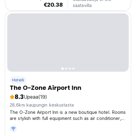
€20.38
saatavilla
Hotelli
The O-Zone Airport Inn
8.3
Upeaa
(19)
28.6km kaupungin keskustasta
The O-Zone Airport Inn is a new boutique hotel. Rooms
are stylish with full equipment such as air conditioner,
private bathroom, fridge, electric kettle and
complimentary coffee, tea, 2 bottles drinking water.