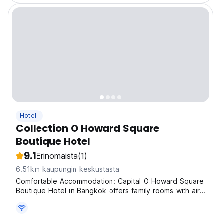
Hotelli
Collection O Howard Square
Boutique Hotel
9.1
Erinomaista
(1)
6.51km kaupungin keskustasta
Comfortable Accommodation: Capital O Howard Square
Boutique Hotel in Bangkok offers family rooms with air-
conditioning, private bathrooms, and city views. Each
room includes a work desk, minibar, and free WiFi
throughout the property. Dining and Leisure:...