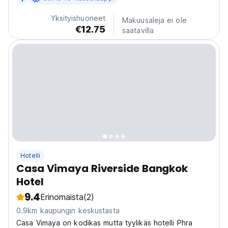
minuutin päässä Bangkokin lentokentän linkistä
keskustaan.
Yksityishuoneet
Makuusaleja ei ole
€12.75
saatavilla
Hotelli
Casa Vimaya Riverside Bangkok
Hotel
9.4
Erinomaista
(2)
0.9km kaupungin keskustasta
Casa Vimaya on kodikas mutta tyylikäs hotelli Phra