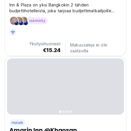
Inn & Plaza on yksi Bangkokin 2 tähden
budjettihotelleista, joka tarjoaa budjettimatkailijoille
mukavan Bangkok-majoituksen kohtuulliseen hintaan.
isännöity
Yksityishuoneet
Makuusaleja ei ole
€15.24
saatavilla
Hotelli
Amarin Inn @Khaosan