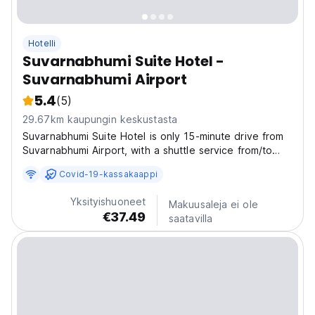
Hotelli
Suvarnabhumi Suite Hotel -
Suvarnabhumi Airport
5.4
(5)
29.67km kaupungin keskustasta
Suvarnabhumi Suite Hotel is only 15-minute drive from
Suvarnabhumi Airport, with a shuttle service from/to
Suvarnabhumi Airport every 30 minutes. The hotel
Covid-19-kassakaappi
provides 24-hour front desk, room service, free Wi-Fi
in all areas, outdoor swimming pool, fitness...
Yksityishuoneet
Makuusaleja ei ole
€37.49
saatavilla