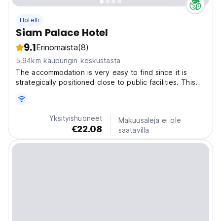
Hotelli
Siam Palace Hotel
9.1
Erinomaista
(8)
5.94km kaupungin keskustasta
The accommodation is very easy to find since it is
strategically positioned close to public facilities. This
accommodation is the best spot for you who desire a
serene and peaceful getaway, far away from the
crowds. Be ready to get the unforgettable stay...
Yksityishuoneet
Makuusaleja ei ole
€22.08
saatavilla