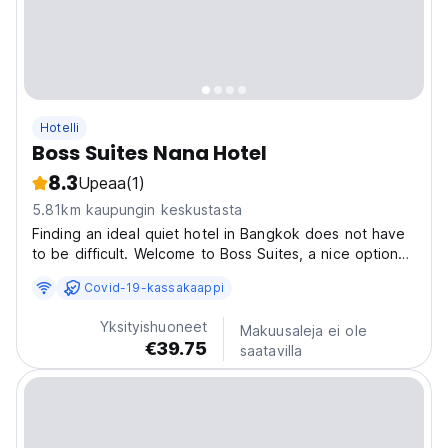
Hotelli
Boss Suites Nana Hotel
8.3
Upeaa
(1)
5.81km kaupungin keskustasta
Finding an ideal quiet hotel in Bangkok does not have
to be difficult. Welcome to Boss Suites, a nice option
for travellers like you. You’ll enjoy relaxing rooms that
Covid-19-kassakaappi
offer a flat screen TV, a minibar, and a refrigerator, and
you can stay connected during...
Yksityishuoneet
Makuusaleja ei ole
€39.75
saatavilla