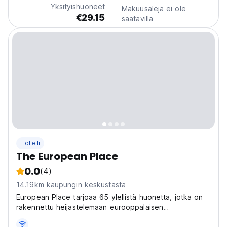
Yksityishuoneet
Makuusaleja ei ole
€29.15
saatavilla
Hotelli
The European Place
0.0
(4)
14.19km kaupungin keskustasta
European Place tarjoaa 65 ylellistä huonetta, jotka on
rakennettu heijastelemaan eurooppalaisen
arkkitehtuurin mukavuutta ja eleganssia.