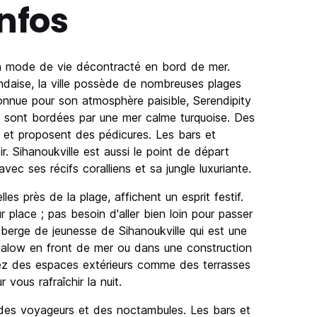
Infos
n mode de vie décontracté en bord de mer.
ndaise, la ville possède de nombreuses plages
onnue pour son atmosphère paisible, Serendipity
 sont bordées par une mer calme turquoise. Des
 et proposent des pédicures. Les bars et
. Sihanoukville est aussi le point de départ
ec ses récifs coralliens et sa jungle luxuriante.
es près de la plage, affichent un esprit festif.
r place ; pas besoin d'aller bien loin pour passer
uberge de jeunesse de Sihanoukville qui est une
ungalow en front de mer ou dans une construction
rez des espaces extérieurs comme des terrasses
 vous rafraîchir la nuit.
n des voyageurs et des noctambules. Les bars et