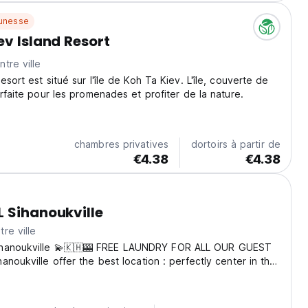
unesse
ev Island Resort
tre ville
sort est situé sur l'île de Koh Ta Kiev. L'île, couverte de
arfaite pour les promenades et profiter de la nature.
chambres privatives
dortoirs à partir de
€4.38
€4.38
 Sihanoukville
re ville
hanoukville 💫🇰🇭🎰 FREE LAUNDRY FOR ALL OUR GUEST
anoukville offer the best location : perfectly center in the
to Old market. Near the bus station (VirakBuntham and
e offer rooms with AC and ensuite bathroom....