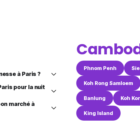
Cambo
Phnom Penh
Si
nesse à Paris ?
Koh Rong Samloem
ris pour la nuit
Banlung
Koh Ko
 bon marché à
King Island