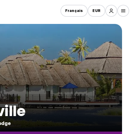
Français
EUR
ille
bodge