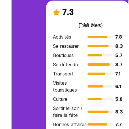
7.3
Très bien
(128 Avis)
Activités
7.8
Se restaurer
8.3
Boutiques
5.7
Se détendre
8.7
Transport
7.1
Visites
6.1
touristiques
Culture
5.6
Sortir le soir /
8.3
faire la fête
Bonnes affaires
7.7