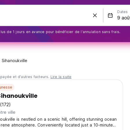
Dates
us de 1 jours en avance pour bénéficier de l'annulation sans frais.
Sihanoukville
 payée et d'autres facteurs.
Lire la suite
unesse
ihanoukville
(172)
re ville
ukville is nestled on a scenic hill, offering stunning ocean
erene atmosphere. Conveniently located just a 10-minute