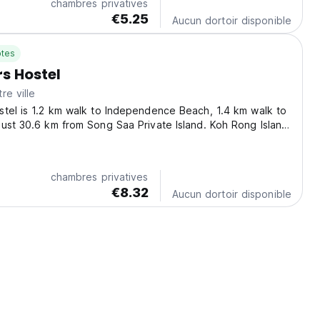
chambres privatives
€5.25
Aucun dortoir disponible
tes
s Hostel
re ville
tel is 1.2 km walk to Independence Beach, 1.4 km walk to
ust 30.6 km from Song Saa Private Island. Koh Rong Island
y. 1.9km from Sihanoukville Bus Terminal and 8 km from
d 15 km from Sihanoukville International...
chambres privatives
€8.32
Aucun dortoir disponible