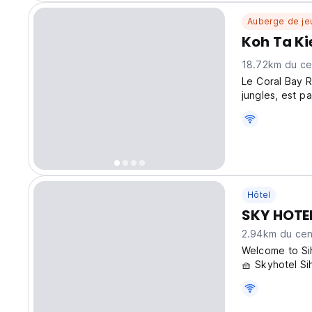
Auberge de je
Koh Ta Ki
18.72km du cen
Le Coral Bay Re
jungles, est p
Hôtel
SKY HOTEL
2.94km du cent
Welcome to Si
🧺 Skyhotel Sih
city and 300m 
Larryta Bus) W