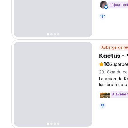
walk from the p
séjournen
ferry to the ne
Auberge de je
Kactus - 
10
Superbe
20.18km du cen
La vision de 
lumière à ce pe
axé sur la pro
8 événe
de guérison ho