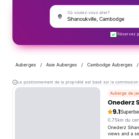
Où voulez-vous aller?
Réservez pl
Auberges
Asie Auberges
Cambodge Auberges
Le positionnement de la propriété est basé sur la commission
Auberge de je
Onederz S
9.1
Superbe
0.75km du cent
Onederz Sihano
views and a s