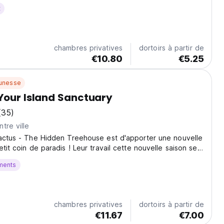
ier, it’s the perfect spot for guests looking to catch a
t
arby islands while enjoying...
chambres privatives
dortoirs à partir de
€10.80
€5.25
unesse
Your Island Sanctuary
(35)
tre ville
Kactus - The Hidden Treehouse est d'apporter une nouvelle
tit coin de paradis ! Leur travail cette nouvelle saison sera
motion d'un mode de vie éco-conscient, autosuffisant et
ments
listique.
chambres privatives
dortoirs à partir de
€11.67
€7.00