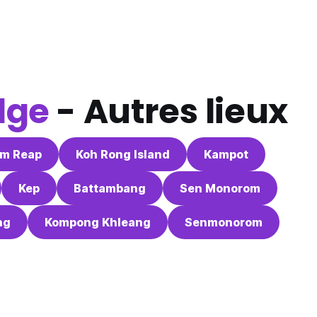
dge
- Autres lieux
em Reap
Koh Rong Island
Kampot
Kep
Battambang
Sen Monorom
ng
Kompong Khleang
Senmonorom