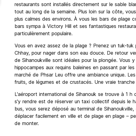
restaurants sont installés directement sur le sable b
tout au long de la semaine. Plus loin sur la côte, vou
plus calmes des environs. À vous les bars de plage co
bars sympa à Victory Hill et ses fantastiques restaur
particulièrement populaire.
Vous en avez assez de la plage ? Prenez un tuk-tuk 
Chhay, pour nager dans son eau douce. De retour ver
de Sihanoukville sont idéales pour la plongée. Vous y
hippocampes aux requins baleines en passant par les p
marché de Phsar Leu offre une ambiance unique. Les
fruits, de légumes et de crustacés. Une vraie tranche 
L'aéroport international de Sihanouk se trouve à 1 h 
s'y rendre est de réserver un taxi collectif depuis le ha
bus, vous serez déposé au terminal de Sihanoukville,
déplacer facilement en ville et de plage en plage – pe
de monter.