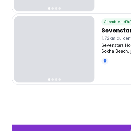
Chambres d'hô
Sevenstar
1.72km du cent
Sevenstars Hos
Sokha Beach, j
is 30.6 km awa
Otres Beach an