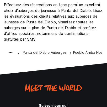
Visites touristiques
7.5
Effectuez des réservations en ligne parmi un excellent
Culture
6.8
choix d’auberges de jeunesse à Punta del Diablo. Lisez
Sortir le soir / faire la fête
les évaluations des clients relatives aux auberges de
7.2
jeunesse de Punta del Diablo, visualisez toutes les
Bonnes affaires
8.0
auberges sur le plan de Punta del Diablo et profitez
d’offres spéciales, notamment de confirmations
gratuites par SMS.
Punta del Diablo Auberges
Pueblo Arriba Hostel
Suivez-nous sur