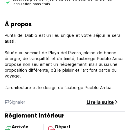
l'annulation sans frais.
À propos
Punta del Diablo est un lieu unique et votre séjour le sera
aussi.
Située au sommet de Playa del Rivero, pleine de bonne
énergie, de tranquillité et d'intimité, l'auberge Pueblo Arriba
propose non seulement un hébergement, mais aussi une
proposition différente, où le plaisir et l'art font partie du
voyage.
L'architecture et le design de l'auberge Pueblo Arriba
s'inspirent des origines du village de pêcheurs, avec ses
sentiers, ses pentes, ses coins et ses détails, tout comme
Lire la suite
Signaler
la naissance de Punta del Diablo.
Règlement intérieur
Politique et conditions de l'auberge Pueblo Arriba :
Arrivée
Départ
Politique d'annulation : 3 jours avant l'arrivée. En cas