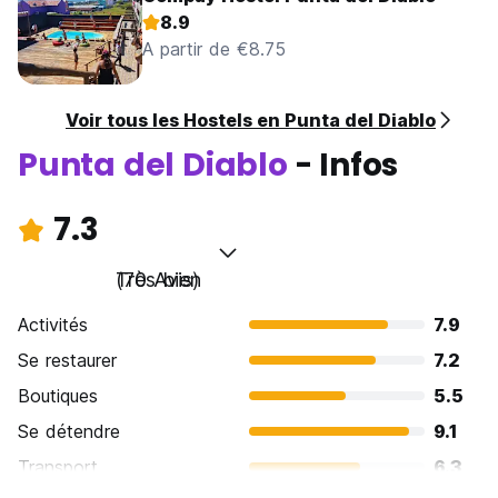
8.9
A partir de €8.75
Voir tous les Hostels en Punta del Diablo
Punta del Diablo
- Infos
7.3
Très bien
(70 Avis)
Activités
7.9
Se restaurer
7.2
Boutiques
5.5
Se détendre
9.1
Transport
6.3