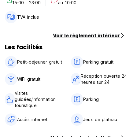
15:00 - 23:00
au 10:00
d'annulation tardive ou de No Show, la première nuit de
votre séjour vous sera facturée.
TVA inclue
Arrivée de 15h00 à minuit
Départ avant 11h00
Voir le règlement intérieur
Paiement à l'arrivée en espèces, carte de crédit et de
Les facilités
débit
Taxes incluses
Petit déjeuner inclus
Petit-déjeuner gratuit‎
Parking gratuit
Général:
Réception ouverte 24
Réception 24h/24
WiFi gratuit
heures sur 24
Animaux acceptés
Enfants autorisés (Auto-translated from original language)
Visites
guidées/Information
Parking
touristique
Accès internet
Jeux de plateau