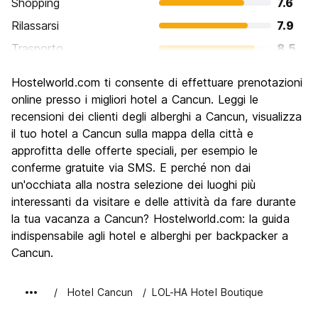
Shopping
7.6
Rilassarsi
7.9
Trasporto
8.5
Cosa visitare
7.1
Hostelworld.com ti consente di effettuare prenotazioni
Luoghi di interesse culturale
6.4
online presso i migliori hotel a Cancun. Leggi le
Festa / Vita notturna
recensioni dei clienti degli alberghi a Cancun, visualizza
8.5
il tuo hotel a Cancun sulla mappa della città e
Qualita' Prezzo
6.7
approfitta delle offerte speciali, per esempio le
conferme gratuite via SMS. E perché non dai
un'occhiata alla nostra selezione dei luoghi più
interessanti da visitare e delle attività da fare durante
la tua vacanza a Cancun? Hostelworld.com: la guida
indispensabile agli hotel e alberghi per backpacker a
Cancun.
Hotel Cancun
LOL-HA Hotel Boutique