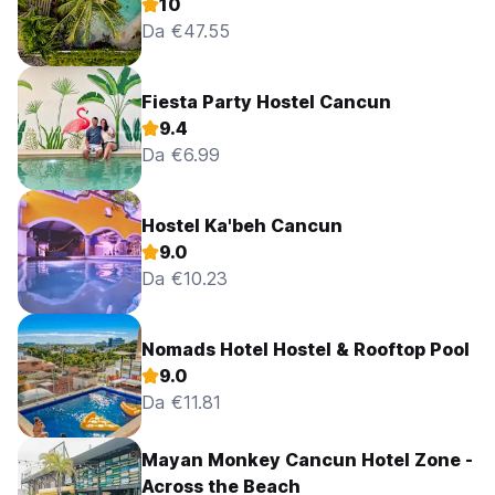
10
Da €47.55
Fiesta Party Hostel Cancun
9.4
Da €6.99
Hostel Ka'beh Cancun
9.0
Da €10.23
Nomads Hotel Hostel & Rooftop Pool
9.0
Da €11.81
Mayan Monkey Cancun Hotel Zone -
Across the Beach