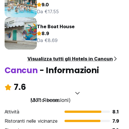
9.0
Da €17.55
The Boat House
8.9
Da €8.69
Visualizza tutti gli Hotels in Cancun
Cancun
- Informazioni
7.6
Molto bene
(371 Recensioni)
Attività
8.1
Ristoranti nelle vicinanze
7.9