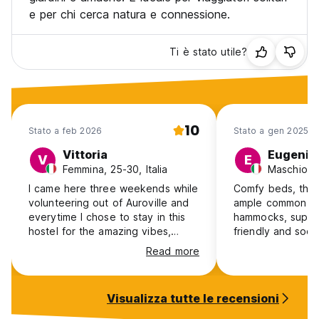
e per chi cerca natura e connessione.
Ti è stato utile?
10
Stato a feb 2026
Stato a gen 2025
Vittoria
Eugenio
V
E
Femmina, 25-30, Italia
Maschio, 41
I came here three weekends while
Comfy beds, they
volunteering out of Auroville and
ample common spaces, 
everytime I chose to stay in this
hammocks, super
hostel for the amazing vibes,
friendly and socia
location, people and activities.
was helpful and 
Read more
Super reccomended!
Recommended!
Visualizza tutte le recensioni