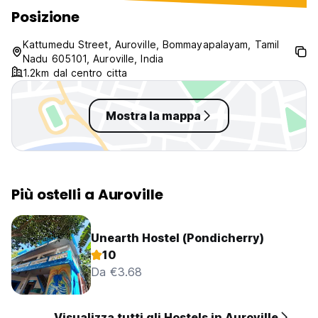
Posizione
Kattumedu Street, Auroville, Bommayapalayam, Tamil
Nadu 605101, Auroville, India
1.2km dal centro citta
Mostra la mappa
Più ostelli a Auroville
Unearth Hostel (Pondicherry)
10
Da €3.68
Visualizza tutti gli Hostels in Auroville