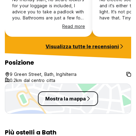
for your loggage is included, I
and it's either th
advice you to take a padlock with
light. It's not po
you. Bathrooms are just a few for
have that. Tiny l
all the rooms and are also pretty
too thin, no lugga
Read more
dirty. The bedrooms windows do
there (I had a ti
not open fully so the sweat smell
bathrooms per flo
remain inside. The bottom that
many beds. Craz
Visualizza tutte le recensioni
serves as reception is open till
things are the po
2am and there are a lot of drunk
but do it only for
people making noise in the area
you have a powe
Posizione
while your trying to sleep. Also
one of them was hosted in the
9 Green Street, Bath, Inghilterra
structure and was quite creepy.
0.2km dal centro citta
Only good part is the central
position.
Mostra la mappa
Più ostelli a Bath