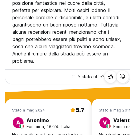
posizione fantastica nel cuore della città,
perfetta per esplorare. Molti ospiti lodano il
personale cordiale e disponibile, e i letti comodi
garantiscono un buon riposo notturno. Tuttavia,
alcune recensioni recenti menzionano che i
bagni potrebbero essere più puliti e sono unisex,
cosa che alcuni viaggiatori trovano scomoda.
Anche il rumore della strada può essere un
problema.
Ti è stato utile?
5.7
Stato a mag 2024
Stato a mag 2019
Anonimo
Valentin
A
V
Femmina, 18-24, Italia
Femmina, 2
No friendly staff, no sicure lockers
No electric socke