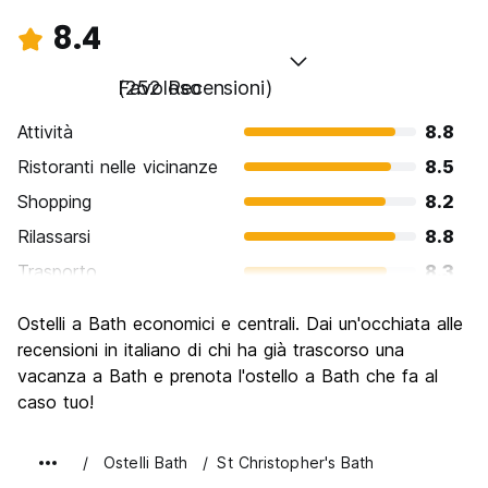
8.4
Favoloso
(252 Recensioni)
Attività
8.8
Ristoranti nelle vicinanze
8.5
Shopping
8.2
Rilassarsi
8.8
Trasporto
8.3
Cosa visitare
9.3
Ostelli a Bath economici e centrali. Dai un'occhiata alle
Luoghi di interesse culturale
9.2
recensioni in italiano di chi ha già trascorso una
Festa / Vita notturna
vacanza a Bath e prenota l'ostello a Bath che fa al
7.3
caso tuo!
Qualita' Prezzo
7.6
Ostelli Bath
St Christopher's Bath