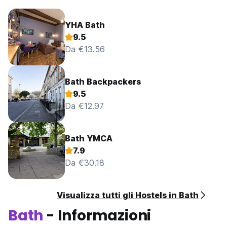
YHA Bath
9.5
Da €13.56
Bath Backpackers
9.5
Da €12.97
Bath YMCA
7.9
Da €30.18
Visualizza tutti gli Hostels in Bath
Bath
- Informazioni