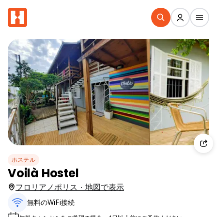
ホステル
Voilà Hostel
フロリアノポリス · 地図で表示
無料のWiFi接続