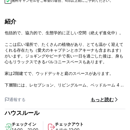
無料キャンセルをご希望の場合、4日以上前にご予約ください。
紹介
包括的で、協力的で、生態学的に正しい空間（絶えず進化中）。
ここは広い場所で、たくさんの植物があり、とても温かく迎えて
くれる存在たち（愛犬のキャプテンとホアキーナも含まれます）
がいます。ジョギングやビーチで長い一日を過ごした後は、身も
心もリラックスできるバルコニースペースもあります。
家は2階建てで、ウッドデッキと庭のスペースがあります。
下層階には、レセプション、リビングルーム、ベッドルーム 4 室
(プライベート 3 室と女子専用の共同 1 室)、共用バスルーム、仕
事用またはぶらぶらするためのテーブルのあるスペース、キッチ
もっと読む
通報する
ン、テンダーロ付きの裏庭パティオで構成されています。
ハウスルール
2 階のユニットはすべて木造で、独自のサポート インフラストラ
クチャ (各キャビン専用の水とエネルギー) が備わっています。 3
チェックイン
チェックアウト
部屋（シェアスイート1部屋、プライベートスイート2部屋）で構
14:00 - 21:00
までの 12:00