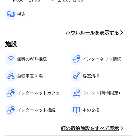
成されています。
Voilà ホステルのポリシーと条件:
税込
キャンセルポリシー: ご到着の 14 日前まで。それ以降のキャン
セルまたはノーショーの場合は、ご滞在の 1 泊目の料金をお支払
ハウルルールを表示する
いいただきます。
施設
チェックインは14:00から21:00まで
12:00前にチェックアウト
無料のWiFi接続
インターネット接続
到着時に現金、クレジットカード、デビットカードで支払い
税込み
自転車置き場
客室清掃
朝食は含まれておりません
一般的な：
インターネットカフェ
フロント(時間限定)
受付時間 09:00～21:00
門限なし
インターネット接続
本の交換
特別な条件はありません
(Auto-translated from original language)
軒の宿泊施設をすべて表示