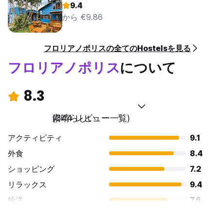
9.4
から €9.86
フロリアノポリスの全てのHostelsを見る
フロリアノポリス
について
8.3
素晴らしい
(344 レビュー一覧)
アクティビティ
9.1
外食
8.4
ショッピング
7.2
リラックス
9.4
輸送
7.6
観光
8.4