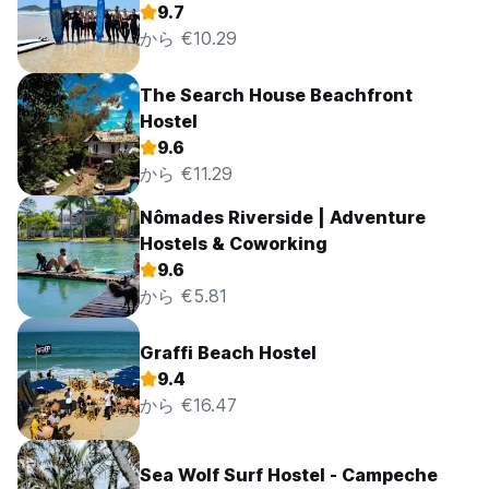
9.7
から €10.29
The Search House Beachfront
Hostel
9.6
から €11.29
Nômades Riverside | Adventure
Hostels & Coworking
9.6
から €5.81
Graffi Beach Hostel
9.4
から €16.47
Sea Wolf Surf Hostel - Campeche