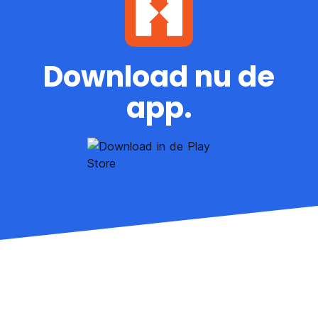
Download nu de
app.