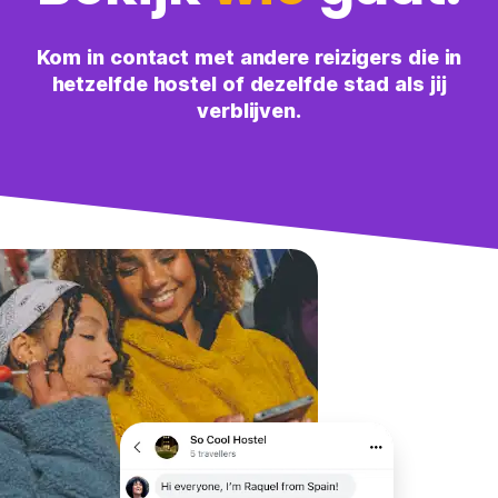
Kom in contact met andere reizigers die in
hetzelfde hostel of dezelfde stad als jij
verblijven.