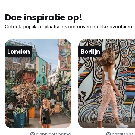
Doe inspiratie op!
Ontdek populaire plaatsen voor onvergetelijke avonturen.
Londen
Berlijn
giannicersosimo
camiladasi