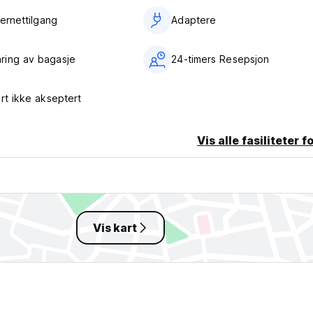
ternettilgang
Adaptere
ring av bagasje
24-timers Resepsjon
ort ikke akseptert
Vis alle fasiliteter f
Vis kart