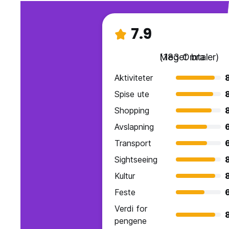
7.9
Meget bra
(183 Omtaler)
Aktiviteter
Spise ute
Shopping
Avslapning
Transport
Sightseeing
Kultur
Feste
Verdi for
pengene