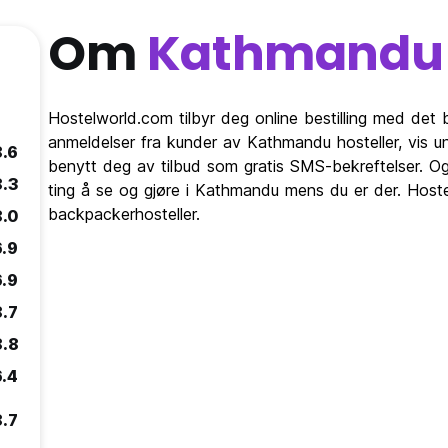
Om
Kathmandu
Hostelworld.com tilbyr deg online bestilling med det 
anmeldelser fra kunder av Kathmandu hosteller, vis
8.6
benytt deg av tilbud som gratis SMS-bekreftelser. Og
8.3
ting å se og gjøre i Kathmandu mens du er der. Hoste
backpackerhosteller.
8.0
6.9
6.9
8.7
8.8
6.4
8.7