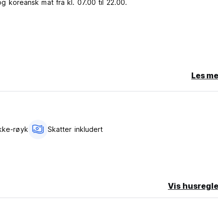
og koreansk mat fra kl. 07.00 til 22.00.
Les me
Ikke-røyk
Skatter inkludert
Vis husregle