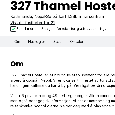
327 Thamel Host
Kathmandu
,
Nepal
Se på kart
1.38km fra sentrum
Vis alle fasiliteter for 21
Bestill mer enn 2 dager i forveien for gratis avbestilling.
Om
Husregler
Sted
Omtaler
Om
327 Thamel Hostel er et boutique-etablissement for alle rei
arbeid å oppnå i Nepal. Vi er lokalisert i hjertet av turistdis
handlingen Kathmandu har å by på. Vennligst be din drosjesj
Vi har 6 private rom og 48 herbergesenger. Alle rommene er
men også pedagogisk informasjon. Vi har et morsomt og ma
reiseskranke hvor vi gjerne hjelper deg med å planlegge ture