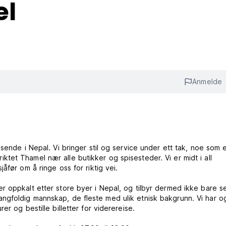
el
Anmelde
sende i Nepal. Vi bringer stil og service under ett tak, noe som e
triktet Thamel nær alle butikker og spisesteder. Vi er midt i all
åfør om å ringe oss for riktig vei.
 oppkalt etter store byer i Nepal, og tilbyr dermed ikke bare se
ngfoldig mannskap, de fleste med ulik etnisk bakgrunn. Vi har o
r og bestille billetter for viderereise.