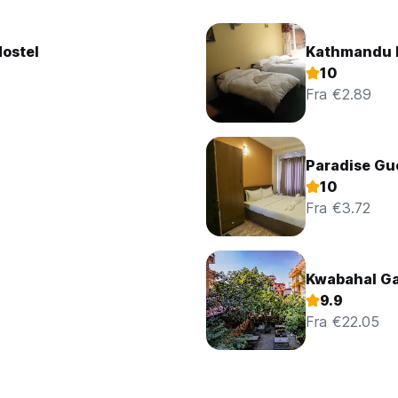
Hostel
Kathmandu 
10
Fra €2.89
Paradise Gu
10
Fra €3.72
Kwabahal Ga
9.9
Fra €22.05