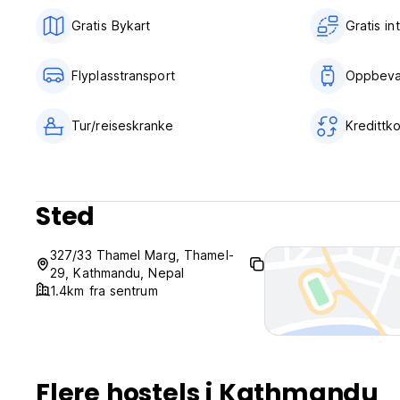
Gratis Bykart
Gratis in
Flyplasstransport
Oppbeva
Tur/reiseskranke
Kredittk
Sted
327/33 Thamel Marg, Thamel-
29, Kathmandu, Nepal
1.4km fra sentrum
Flere hostels i Kathmandu