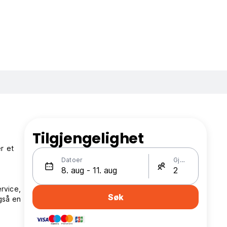
Tilgjengelighet
r et
Datoer
Gjester
rvice,
Søk
gså en