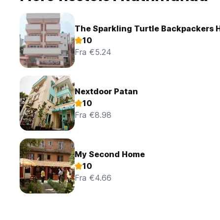
The Sparkling Turtle Backpackers 
10
Fra €5.24
Nextdoor Patan
10
Fra €8.98
My Second Home
10
Fra €4.66