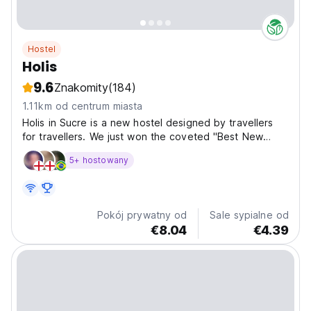
Hostel
Holis
9.6
Znakomity
(184)
1.11km od centrum miasta
Holis in Sucre is a new hostel designed by travellers
for travellers. We just won the coveted "Best New
Hostel in South America" Award in the HOSCARS! Holis
5+ hostowany
aims to combine the excitement of meeting fellow
adventurers with the comfort of feeling at home....
Pokój prywatny od
Sale sypialne od
€8.04
€4.39