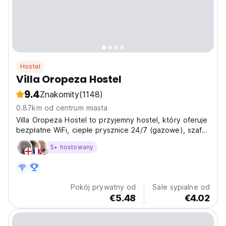
Hostel
Villa Oropeza Hostel
9.4
Znakomity
(1148)
0.87km od centrum miasta
Villa Oropeza Hostel to przyjemny hostel, który oferuje
bezpłatne WiFi, ciepłe prysznice 24/7 (gazowe), szafki
w pokojach wieloosobowych i pokój na bagaże.
5+ hostowany
Pokój prywatny od
Sale sypialne od
€5.48
€4.02