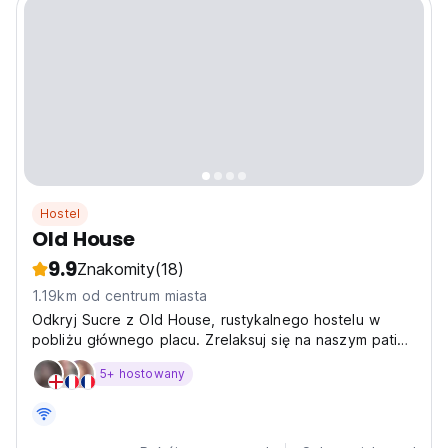
Hostel
Old House
9.9
Znakomity
(18)
1.19km od centrum miasta
Odkryj Sucre z Old House, rustykalnego hostelu w
pobliżu głównego placu. Zrelaksuj się na naszym patio,
nawiąż kontakt z podróżnikami i zwiedzaj Białe Miasto
5+ hostowany
z zacisznej bazy wypadowej. (Auto-translated from
original language)