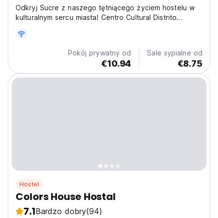
Odkryj Sucre z naszego tętniącego życiem hostelu w
kulturalnym sercu miasta! Centro Cultural Distrito
oferuje wzbogacające doświadczenia zaledwie kilka
kroków od muzeów i targów. (Auto-translated from
original language)
Pokój prywatny od
Sale sypialne od
€10.94
€8.75
Hostel
Colors House Hostal
7.1
Bardzo dobry
(94)