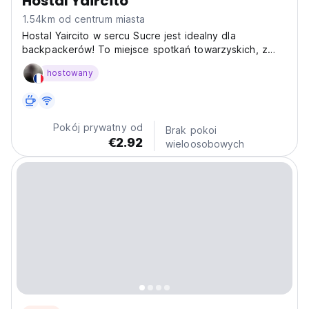
Hostal Yaircito
1.54km od centrum miasta
Hostal Yaircito w sercu Sucre jest idealny dla
backpackerów! To miejsce spotkań towarzyskich, z
którego można zwiedzać bogatą historię i kulturę
hostowany
Boliwii, położone w pobliżu kolonialnych budynków i
targowisk. (Auto-translated from original language)
Pokój prywatny od
Brak pokoi
€2.92
wieloosobowych