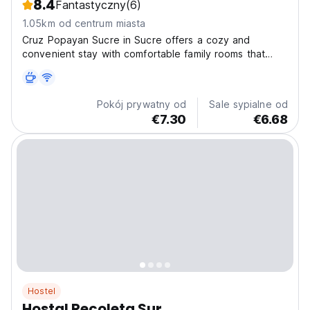
8.4
Fantastyczny
(6)
1.05km od centrum miasta
Cruz Popayan Sucre in Sucre offers a cozy and
convenient stay with comfortable family rooms that
include private or shared bathrooms, TVs, wardrobes,
and complimentary toiletries. Whether you're relaxing in
the sunny garden, lounging on the terrace, or using...
Pokój prywatny od
Sale sypialne od
€7.30
€6.68
Hostel
Hostal Recoleta Sur