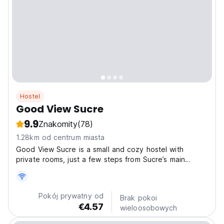
Hostel
Good View Sucre
9.9
Znakomity
(78)
1.28km od centrum miasta
Good View Sucre is a small and cozy hostel with
private rooms, just a few steps from Sucre’s main
square (Plaza 25 de Mayo). From our terrace you can
enjoy a beautiful view of the city and relax after a day
of exploring. We are close to the main tourist
Pokój prywatny od
Brak pokoi
attractions,...
€4.57
wieloosobowych