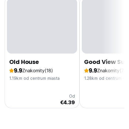
Old House
Good View Suc
9.9
9.9
Znakomity
(18)
Znakomity
(78)
1.19km od centrum miasta
1.28km od centrum mia
Od
€4.39