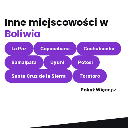
Inne miejscowości w
Boliwia
La Paz
Copacabana
Cochabamba
Samaipata
Uyuni
Potosi
Santa Cruz de la Sierra
Torotoro
Pokaż Więcej