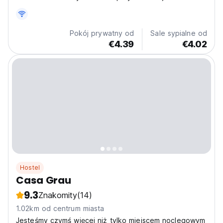
własną tożsamością. Nasz hostel wyróżnia się
połączeniem klasycznej kolonialnej architektury Sucre z
nowoczesnymi udogodnieniami zaprojektowanymi dla
Pokój prywatny od
Sale sypialne od
współczesnych...
€4.39
€4.02
Hostel
Casa Grau
9.3
Znakomity
(14)
1.02km od centrum miasta
Jesteśmy czymś więcej niż tylko miejscem noclegowym