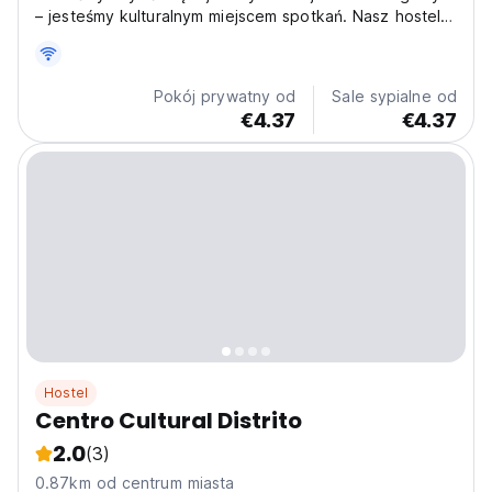
– jesteśmy kulturalnym miejscem spotkań. Nasz hostel,
położony w centrum i blisko wszystkich atrakcji
turystycznych, oferuje komfort i ciepło, abyś mógł
cieszyć się swoją podróżą. Dzięki przestrzeniom
Pokój prywatny od
Sale sypialne od
wspólnym...
€4.37
€4.37
Hostel
Centro Cultural Distrito
2.0
(3)
0.87km od centrum miasta