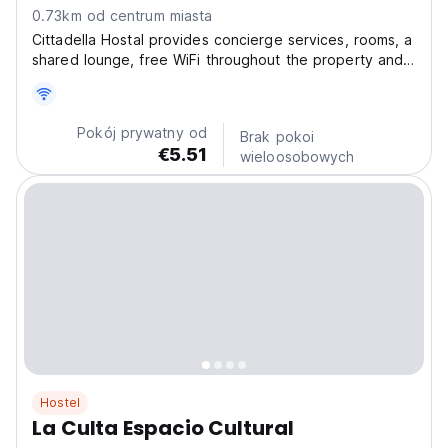
0.73km od centrum miasta
Cittadella Hostal provides concierge services, rooms, a
shared lounge, free WiFi throughout the property and
a terrace. Rooms are equipped with a patio. Located in
Sucre and with 25 de Mayo Squere 2 minutes from
Cittadella Hostal. Guest rooms at the hostal...
Pokój prywatny od
Brak pokoi
€5.51
wieloosobowych
Hostel
La Culta Espacio Cultural