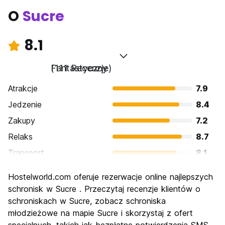
O
Sucre
8.1
Fantastyczny
(111 Recenzje)
Atrakcje
7.9
Jedzenie
8.4
Zakupy
7.2
Relaks
8.7
Transport
8.1
Zwiedzanie
8.2
Hostelworld.com oferuje rezerwacje online najlepszych
Kultura
8.8
schronisk w Sucre . Przeczytaj recenzje klientów o
Imprezy
schroniskach w Sucre, zobacz schroniska
7.1
młodzieżowe na mapie Sucre i skorzystaj z ofert
Najlepsza wartość
8.5