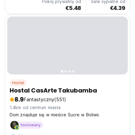
Pokój prywatny od
Sale sypialne od
€5.48
€4.39
Hostel
Hostal CasArte Takubamba
8.9
Fantastyczny
(551)
1.4km od centrum miasta
Dom znajduje się w mieście Sucre w Boliwii.
hostowany