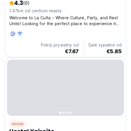
4.3
(6)
1.47km od centrum miasta
Welcome to La Culta – Where Culture, Party, and Rest
Unite! Looking for the perfect place to experience it
all? Welcome to La Culta, a unique hostel where local
culture, wild parties, and restful relaxation come
together to create an unforgettable stay. Whether...
Pokój prywatny od
Sale sypialne od
€7.67
€5.85
Hostel