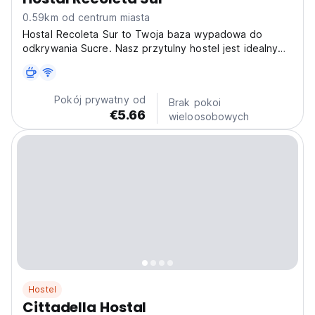
0.59km od centrum miasta
Hostal Recoleta Sur to Twoja baza wypadowa do
odkrywania Sucre. Nasz przytulny hostel jest idealny
dla backpackerów chcących zwiedzić bogatą historię i
kulturę Boliwii. (Auto-translated from original language)
Pokój prywatny od
Brak pokoi
€5.66
wieloosobowych
Hostel
Cittadella Hostal