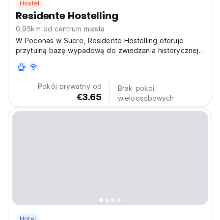
Hostel
Residente Hostelling
0.95km od centrum miasta
W Poconas w Sucre, Residente Hostelling oferuje
przytulną bazę wypadową do zwiedzania historycznej
stolicy Boliwii. Hostel towarzyski z lokalną atmosferą w
pobliżu atrakcji centrum miasta. (Auto-translated from
original language)
Pokój prywatny od
Brak pokoi
€3.65
wieloosobowych
Hotel