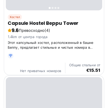
Хостел
Capsule Hostel Beppu Tower
9.6
Превосходно
(4)
1.4km от центра города
Этот капсульный хостел, расположенный в башне
Беппу, предлагает стильные и чистые номера в
стиле капсул рядом с вокзалом. Наслаждайтесь
террасой на крыше, барбекю, сауной и социальной
атмосферой. (Auto-translated from original language)
Общие спальни от
€15.51
Нет приватных номеров