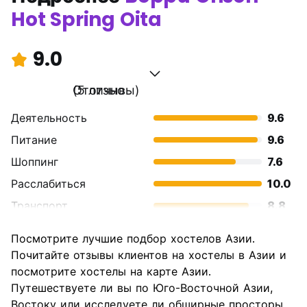
Hot Spring Oita
9.0
Отлично
(5 отзывы)
Деятельность
9.6
Питание
9.6
Шоппинг
7.6
Расслабиться
10.0
Транспорт
8.8
Осмотр
8.8
Посмотрите лучшие подбор хостелов Азии.
достопримечательностей
Почитайте отзывы клиентов на хостелы в Азии и
Культура
9.2
посмотрите хостелы на карте Азии.
Ночная жизнь
Путешествуете ли вы по Юго-Восточной Азии,
7.2
Востоку или исследуете ли обширные просторы