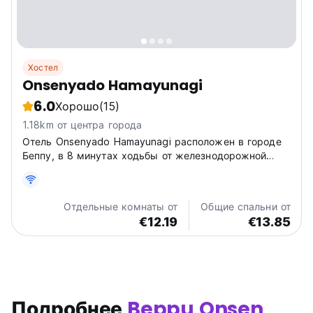
Хостел
Onsenyado Hamayunagi
6.0
Хорошо
(15)
1.18km от центра города
Отель Onsenyado Hamayunagi расположен в городе
Беппу, в 8 минутах ходьбы от железнодорожной
станции Беппу и в 5 минутах ходьбы от автобусной
остановки Beppu Kitahama.
Отдельные комнаты от
Общие спальни от
€12.19
€13.85
Подробнее
Beppu Onsen