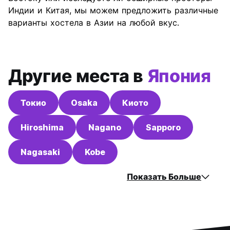
Соотношение цены и
10.0
Индии и Китая, мы можем предложить различные
качества
варианты хостела в Азии на любой вкус.
Другие места в
Япония
Токио
Osaka
Киото
Hiroshima
Nagano
Sapporo
Nagasaki
Kobe
Показать Больше