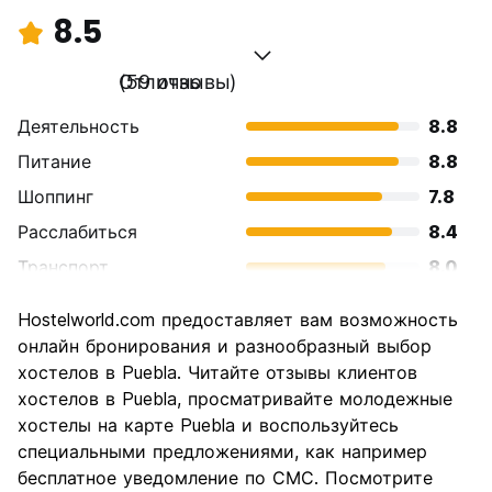
8.5
Отлично
(59 отзывы)
Деятельность
8.8
Питание
8.8
Шоппинг
7.8
Расслабиться
8.4
Транспорт
8.0
Осмотр
9.1
Hostelworld.com предоставляет вам возможность
достопримечательностей
онлайн бронирования и разнообразный выбор
Культура
9.5
хостелов в Puebla. Читайте отзывы клиентов
Ночная жизнь
хостелов в Puebla, просматривайте молодежные
7.2
хостелы на карте Puebla и воспользуйтесь
Соотношение цены и
8.8
специальными предложениями, как например
качества
бесплатное уведомление по СМС. Посмотрите