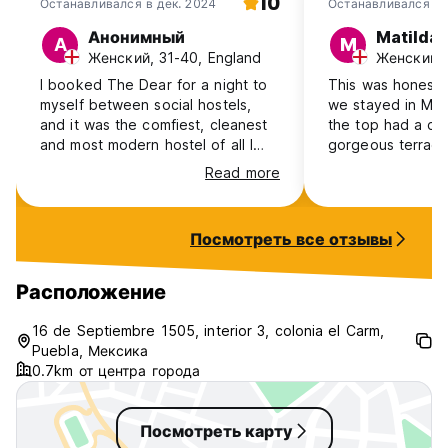
10
Останавливался в дек. 2024
Останавливался в 
Анонимный
Matilda
А
M
Женский, 31-40, England
Женский, 
I booked The Dear for a night to
This was honestl
myself between social hostels,
we stayed in Mex
and it was the comfiest, cleanest
the top had a ch
and most modern hostel of all I
gorgeous terrace
stayed in during travels - it feels
coffee and the ki
Read more
more like a hotel! The bed is SO
well equipped. It 
comfy, the shower is powerful, the
located and Celi
room is spacious and airy, the
at giving recomm
Посмотреть все отзывы
balcony is heavenly, the location
definitely recom
is perfect right in the old town,
again.
and to top it off the owners are a
Расположение
super lovely welcoming family who
make you feel at home
16 de Septiembre 1505, interior 3, colonia el Carm,
immediately and provide lots of
Puebla, Мексика
info about Puebla. Thank you :)
0.7km от центра города
Посмотреть карту