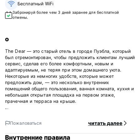
Бесплатный WiFi
Забронируй более чем 3 дней заранее для бесплатной
отмены.
о
The Dear — это старый отель в городе Пуэбла, который
был отремонтирован, чтобы предложить клиентам лучший
сервис, сделав его более комфортным, новым и
адаптируемым, не теряя при этом домашнего уюта.
Некоторые из немногих удобств, которые может
предложить дом, — это несколько внутренних
помещений общего пользования, ванная комната, кухня и
небольшая открытая площадка на первом этаже,
прачечная и терраса на крыше.
Объект расположен в центре города Пуэбла, в
нескольких кварталах от собора и прямо напротив
читать далее
Пожаловаться
одного из самых важных парков в центре города. Это
одна из старейших частей города. Расположение
Внутренние правила
является ключевым моментом, так как большинство