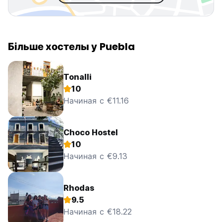
Більше хостелы у Puebla
Tonalli
10
Начиная с €11.16
Choco Hostel
10
Начиная с €9.13
Rhodas
9.5
Начиная с €18.22