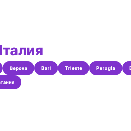
Италия
Верона
Bari
Trieste
Perugia
атания