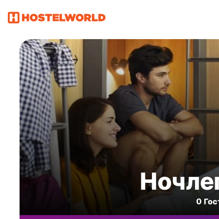
Ночлег
0 Гос