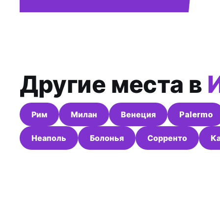
Другие места в
Рим
Милан
Венеция
Palermo
Неаполь
Болонья
Сорренто
К