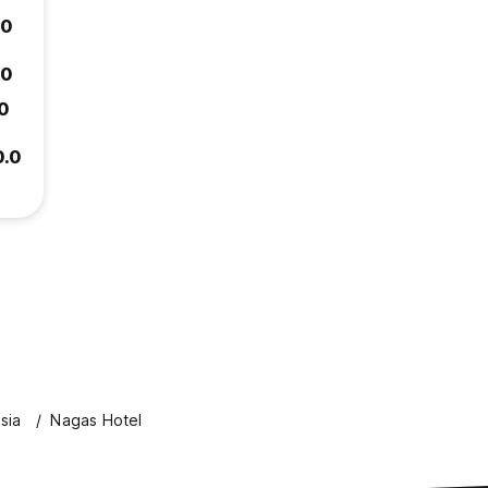
.0
.0
.0
0.0
sia
Nagas Hotel