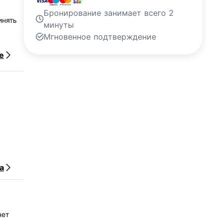
Бронирование занимает всего 2
инять
минуты
Мгновенное подтверждение
е
а
нет