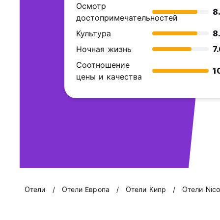
Осмотр
8
достопримечательностей
Культура
8
Ночная жизнь
7
Соотношение
1
цены и качества
Oтели
Oтели Европа
Oтели Кипр
Oтели Nico