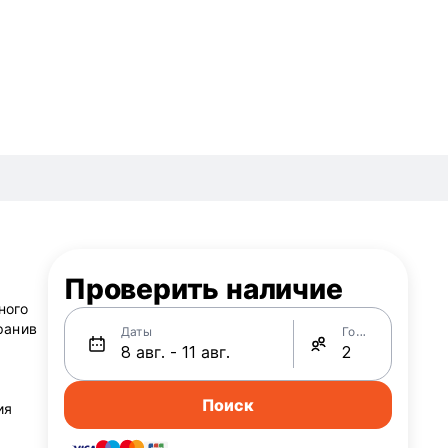
Проверить наличие
ного
ранив
Даты
Гости
Поиск
ия