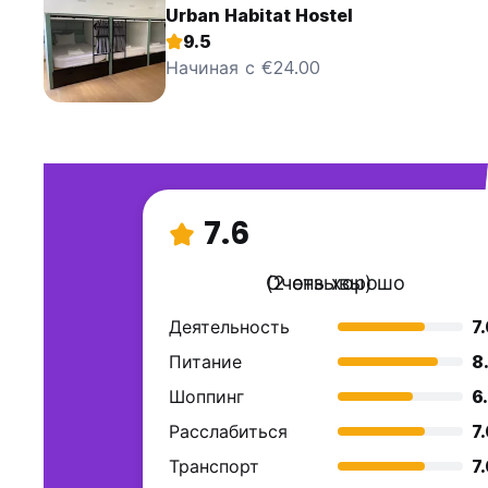
Urban Habitat Hostel
9.5
Начиная с €24.00
7.6
Очень хорошо
(2 отзывы)
Деятельность
7
Питание
8
Шоппинг
6
Расслабиться
7
Транспорт
7