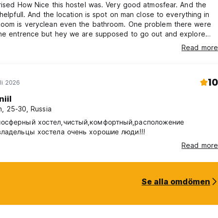
rised How Nice this hostel was. Very good atmosfear. And the
 helpfull. And the location is spot on man close to everything in
is veryclean even the bathroom. One problem there were
the entrence but hey we are supposed to go out and explore
g in the couch and look at our phone :))
Read more
10
li 2026
iil
, 25-30, Russia
мосферный хостел,чистый,комфортный,расположение
владельцы хостела очень хорошие люди!!!
Read more
Se alla omdömen