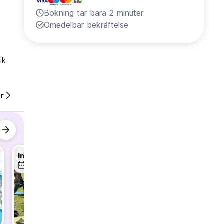
Bokning tar bara 2 minuter
Omedelbar bekräftelse
ik
.
r
&
Inner Practice - Yoga
Perge, Aspendos, Side & Waterfall
8 aug.
9 aug.
9 aug.