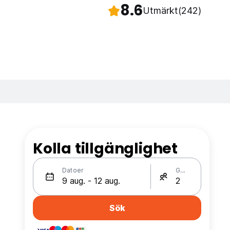
8.6
Utmärkt
(242)
Kolla tillgänglighet
Datoer
Gäster
Sök