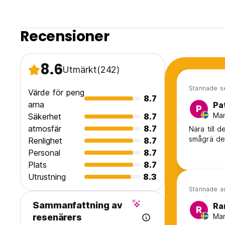
Recensioner
8.6
Utmärkt
(242)
Stannade s
Värde för peng
8.7
arna
Pa
P
Man
Säkerhet
8.7
atmosfär
8.7
Nära till d
smågrä de
Renlighet
8.7
Personal
8.7
Plats
8.7
Utrustning
8.3
Stannade a
Sammanfattning av
Ra
R
Man
resenärers