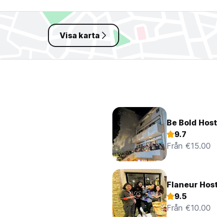
Visa karta
Be Bold Host
9.7
Från €15.00
Flaneur Host
9.5
Från €10.00