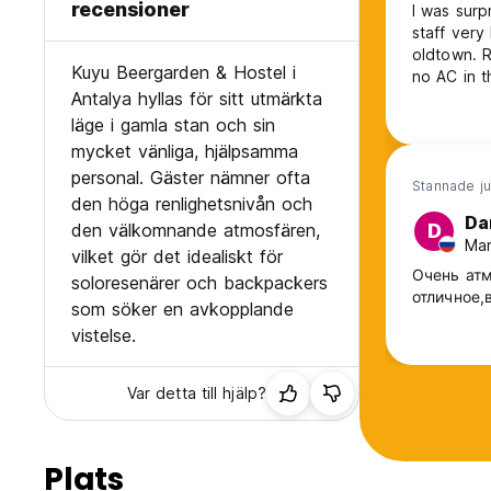
recensioner
I was surp
staff very
oldtown. Room 
Kuyu Beergarden & Hostel i
no AC in 
Antalya hyllas för sitt utmärkta
not sittin
läge i gamla stan och sin
mycket vänliga, hjälpsamma
personal. Gäster nämner ofta
Stannade ju
den höga renlighetsnivån och
Dan
den välkomnande atmosfären,
D
Man
vilket gör det idealiskt för
Очень ат
soloresenärer och backpackers
отличное,
som söker en avkopplande
vistelse.
Var detta till hjälp?
Plats