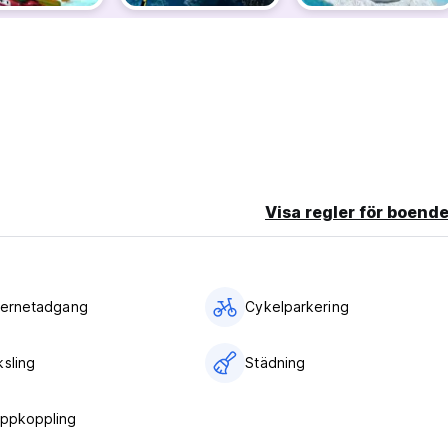
Visa regler för boende
nternetadgang
Cykelparkering
ksling
Städning
uppkoppling