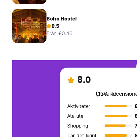
Boho Hostel
9.5
Från €0.46
8.0
Utmärkt
(130 Recensione
Aktiviteter
Ata ute
Shopping
7
Tar det lugnt
8