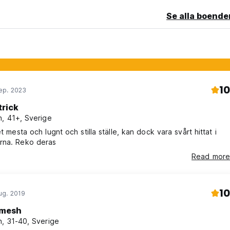
Se alla boende
10
ep. 2023
trick
, 41+, Sverige
et mesta och lugnt och stilla ställe, kan dock vara svårt hittat i
rna. Reko deras
Read more
10
ug. 2019
mesh
, 31-40, Sverige