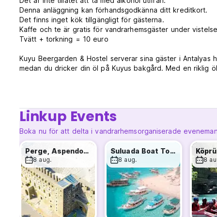
Det är inte tillåtet att ta med alkohol utifrån.
Denna anläggning kan förhandsgodkänna ditt kreditkort.
Det finns inget kök tillgängligt för gästerna.
Kaffe och te är gratis för vandrarhemsgäster under vistelse
Tvätt + torkning = 10 euro
Kuyu Beergarden & Hostel serverar sina gäster i Antalyas 
medan du dricker din öl på Kuyus bakgård. Med en riklig ö
upplevelse. Du kan lugnt läsa böcker och studera i Kuyu
Vi ligger i Antalyas historiska gamla stadskärna. Läget är myc
Linkup Events
Med sitt helt annorlunda koncept jämfört med de alltmer tra
Hostel ett isolerat område till sina gäster tack vare sitt l
Boka nu för att delta i vandrarhemsorganiserade evenema
umgänge för resenärer som besöker Antalya från hela vä
Specialevenemang ingår också.
Perge, Aspendos, Side & Waterfall
Suluada Boat Tour
8 aug.
8 aug.
8 au