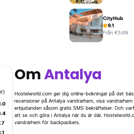
CityHub
9.1
Från €5.69
Om
Antalya
r)
Hostelworld.com ger dig online-bokningar på det bäst
recensioner på Antalya vandrarhem, visa vandrarhem 
8.0
erbjudanden såsom gratis SMS bekräftelser. Och varfö
8.4
att se och göra i Antalya när du är där. Hostelworld.
vandrarhem för backpackers.
.7
.1