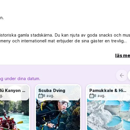
n.
historiska gamla stadskärna. Du kan njuta av goda snacks och mus
lmeny och internationell mat erbjuder de sina gäster en trevlig
s gemensamma lounge. Särskilda evenemang anordnas på begäran
läs me
ket centralt och lätt att hitta, och det är ganska nära till allt.
̊nga och förfallna områdena i Kaleiçi, erbjuder Kuyu Beergarden 
äge och sin arkitektur. Kuyu erbjuder bekvämt boende och socialt
ng under dina datum.
rlden. Det anordnas även intervjuer, workshops, födelsedagar etc.
Köprülü Kanyon Rafting
Scuba Dving
Pamukkale & Hierapolis
g.
8 aug.
8 aug.