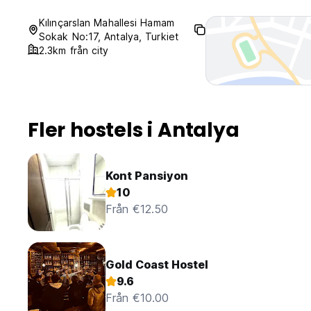
Kılınçarslan Mahallesi Hamam
Sokak No:17, Antalya, Turkiet
2.3km från city
Fler hostels i Antalya
Kont Pansiyon
10
Från €12.50
Gold Coast Hostel
9.6
Från €10.00