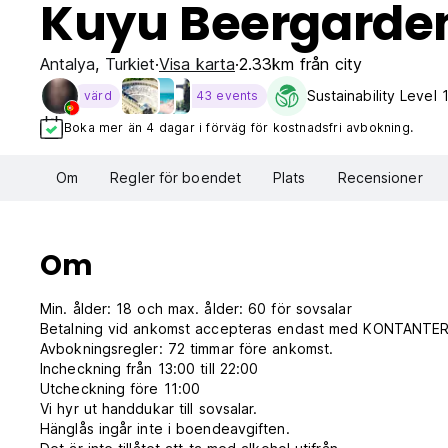
Kuyu Beergarden
Antalya
,
Turkiet
Visa karta
2.33km från city
Sustainability Level 
värd
43 events
Boka mer än 4 dagar i förväg för kostnadsfri avbokning.
Om
Regler för boendet
Plats
Recensioner
Om
Min. ålder: 18 och max. ålder: 60 för sovsalar
Betalning vid ankomst accepteras endast med KONTANTE
Avbokningsregler: 72 timmar före ankomst.
Incheckning från 13:00 till 22:00
Utcheckning före 11:00
Vi hyr ut handdukar till sovsalar.
Hänglås ingår inte i boendeavgiften.