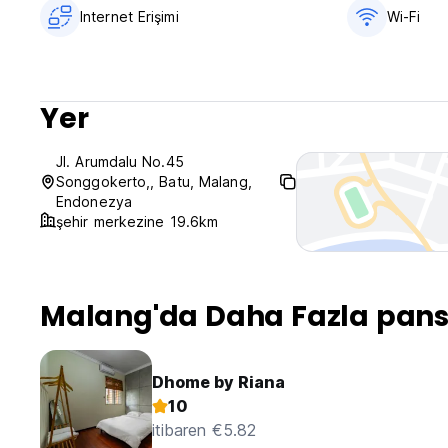
Internet Erişimi
Wi-Fi
Yer
Jl. Arumdalu No.45
Songgokerto,, Batu, Malang,
Endonezya
şehir merkezine 19.6km
Malang'da Daha Fazla pans
Dhome by Riana
10
itibaren €5.82