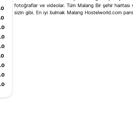
fotoğraflar ve videolar. Tüm Malang Bir şehir haritas
.0
sizin gibi. En iyi bulmak Malang Hostelworld.com pansiy
.0
.0
.0
.0
.0
.0
.0
.0