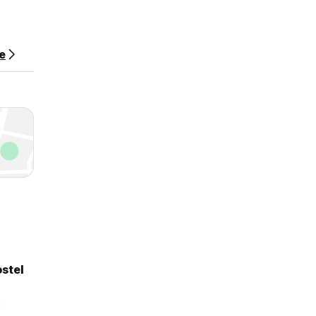
e
stel
5