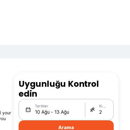
Uygunluğu Kontrol
edin
Tarihler
Kişi Sayısı
l your
you
Arama