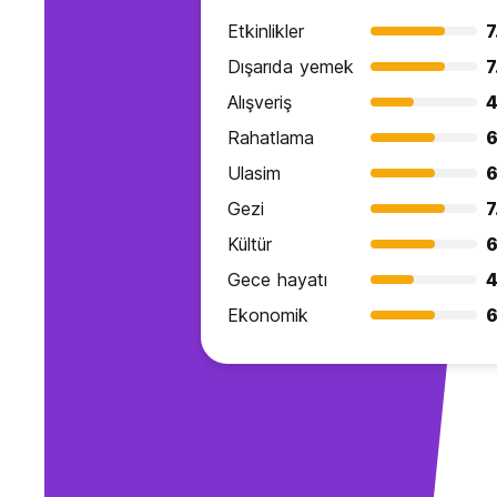
Etkinlikler
7
Dışarıda yemek
7
Alışveriş
4
Rahatlama
6
Ulasim
6
Gezi
7
Kültür
6
Gece hayatı
4
Ekonomik
6