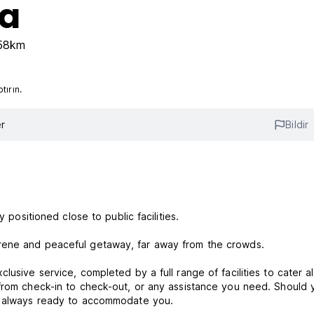
a
.58km
ırın.
r
Bildir
y positioned close to public facilities.
erene and peaceful getaway, far away from the crowds.
usive service, completed by a full range of facilities to cater al
 from check-in to check-out, or any assistance you need. Should 
re always ready to accommodate you.