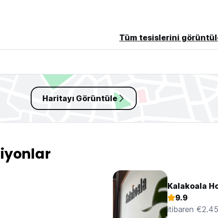
Tüm tesislerini görüntül
Haritayı Görüntüle
iyonlar
Kalakoala Ho
9.9
itibaren €2.4