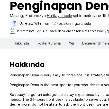
Penginapan Den
Malang
,
Endonezya
Haritayı incele
şehir merkezine 19
Tüm 12 tesislerini görüntüle
Ücretsiz WiFi
Ücretsiz iptal için 4 günden daha öncesinden rezervasyon yapt
Hakkında
Hostel Kuralları
Yer
Değerlendirmele
Hakkında
Penginapan Dena is very easy to find since it is strategicall
Penginapan Dena is the best spot for you who desire a s
Be ready to get an unforgettable stay experience by its excl
needs. The 24-hours front desk is available to serve you,
desire more, do not hesitate to ask the front desk, we a