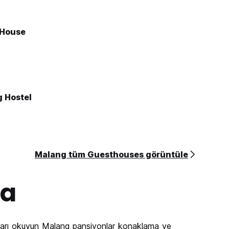
 House
g Hostel
Malang tüm Guesthouses görüntüle
da
ları okuyun Malang pansiyonlar konaklama ve