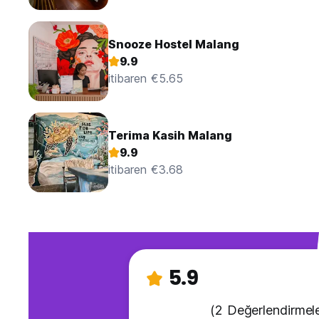
Snooze Hostel Malang
9.9
itibaren €5.65
Terima Kasih Malang
9.9
itibaren €3.68
5.9
(2 Değerlendirmele