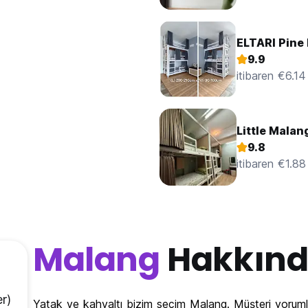
ELTARI Pine
9.9
itibaren €6.14
Little Malan
9.8
itibaren €1.88
Malang
Hakkın
r)
Yatak ve kahvaltı bizim seçim Malang. Müşteri yorum