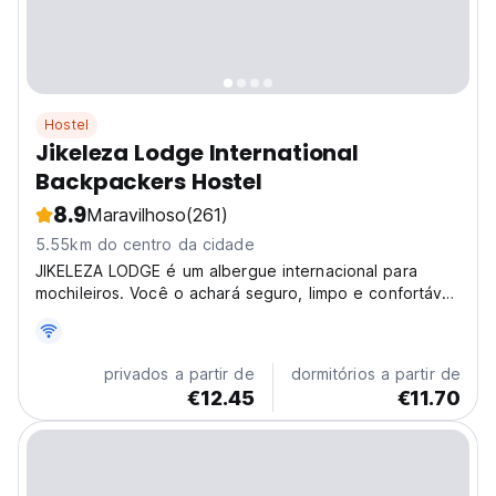
Hostel
Jikeleza Lodge International
Backpackers Hostel
8.9
Maravilhoso
(261)
5.55km do centro da cidade
JIKELEZA LODGE é um albergue internacional para
mochileiros. Você o achará seguro, limpo e confortável,
oferecendo uma verdadeira experiência africana e
hospitalidade sul-africana...
privados a partir de
dormitórios a partir de
€12.45
€11.70