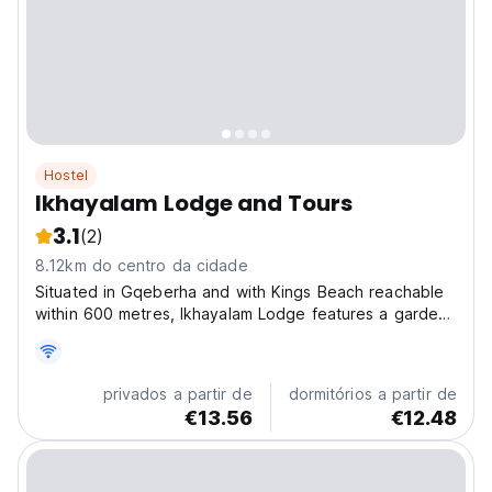
Hostel
Ikhayalam Lodge and Tours
3.1
(2)
8.12km do centro da cidade
Situated in Gqeberha and with Kings Beach reachable
within 600 metres, Ikhayalam Lodge features a garden,
non-smoking rooms, free WiFi throughout the property
and a shared lounge. The property is set 2.7 km from
The Boardwalk, 6.2 km from Port Elizabeth Golf...
privados a partir de
dormitórios a partir de
€13.56
€12.48