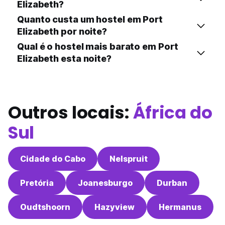
Elizabeth?
Quanto custa um hostel em Port
Elizabeth por noite?
Qual é o hostel mais barato em Port
Elizabeth esta noite?
Outros locais:
África do
Sul
Cidade do Cabo
Nelspruit
Pretória
Joanesburgo
Durban
Oudtshoorn
Hazyview
Hermanus