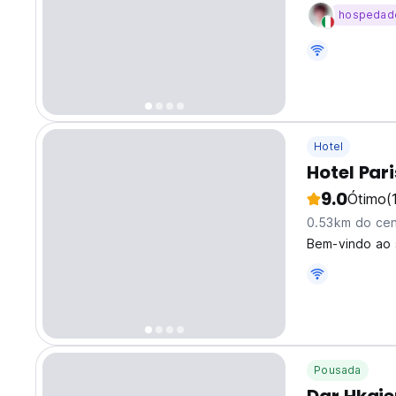
para mochileir
hospedad
Hotel
Hotel Par
9.0
Ótimo
(
0.53km do cen
Bem-vindo ao s
Pousada