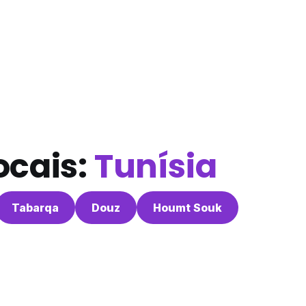
ocais:
Tunísia
Tabarqa
Douz
Houmt Souk