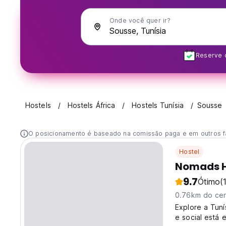
Onde você quer ir?
Reserve c
Hostels
Hostels África
Hostels Tunísia
Sousse
O posicionamento é baseado na comissão paga e em outros f
Hostel
Nomads H
9.7
Ótimo
(
0.76km do cen
Explore a Tuní
e social está 