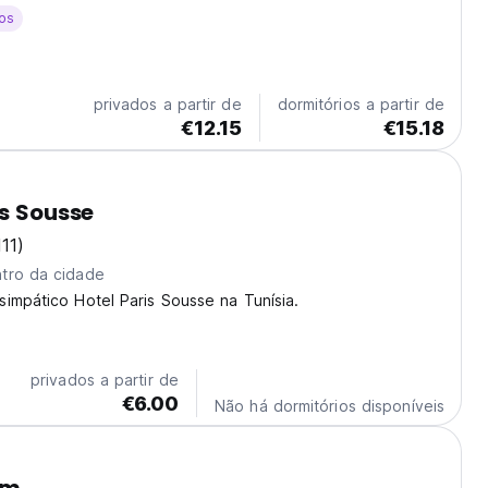
os em Sousse. (Auto-translated from original language)
os
privados a partir de
dormitórios a partir de
€12.15
€15.18
is Sousse
111)
tro da cidade
impático Hotel Paris Sousse na Tunísia.
privados a partir de
€6.00
Não há dormitórios disponíveis