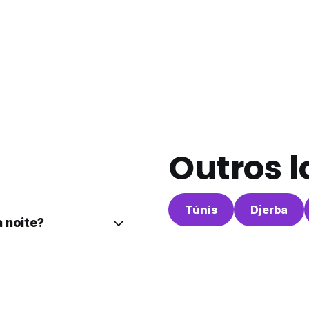
Outros l
Túnis
Djerba
 noite?