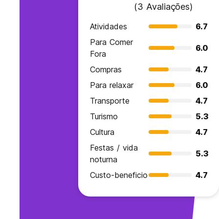
(3 Avaliações)
Atividades
6.7
Para Comer
6.0
Fora
Compras
4.7
Para relaxar
6.0
Transporte
4.7
Turismo
5.3
Cultura
4.7
Festas / vida
5.3
noturna
Custo-beneficio
4.7