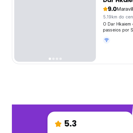
Dar Hkai
9.0
Maravi
5.19km do cen
O Dar Hkaiem 
passeios por 
5.3