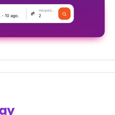
Hóspedes
ay