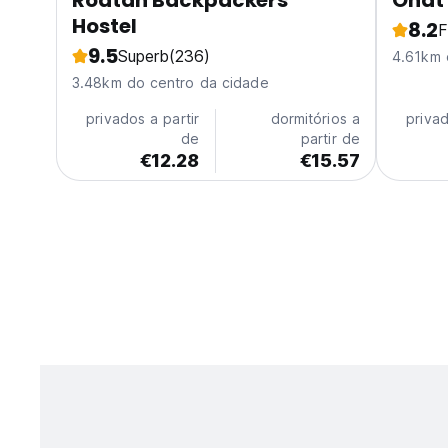
Roatan Backpackers'
Onat 
Hostel
8.2
F
9.5
Superb
(236)
4.61km 
3.48km do centro da cidade
privados a partir
dormitórios a
privad
de
partir de
€12.28
€15.57