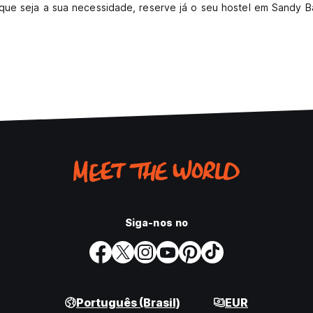
que seja a sua necessidade, reserve já o seu hostel em Sandy B
Siga-nos no
Português (Brasil)
EUR