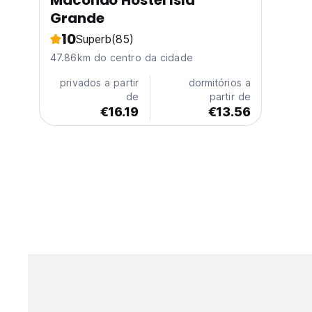
Macondo Hostel Isla
Grande
10
Superb
(85)
47.86km do centro da cidade
privados a partir
dormitórios a
de
partir de
€16.19
€13.56