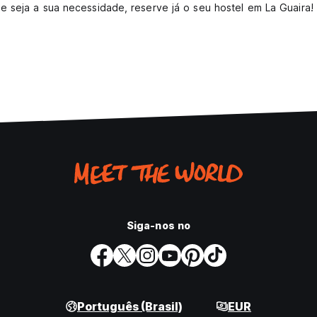
 seja a sua necessidade, reserve já o seu hostel em La Guaira!
Siga-nos no
Português (Brasil)
EUR