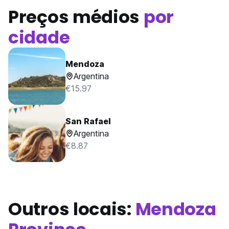
Preços médios
por
cidade
Mendoza
Argentina
€15.97
San Rafael
Argentina
€8.87
Outros locais:
Mendoza