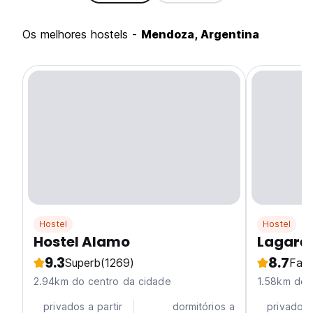
Os melhores hostels -
Mendoza, Argentina
Hostel
Hostel
Hostel Alamo
Lagares
9.3
8.7
Superb
(1269)
Fabu
2.94km do centro da cidade
1.58km do 
privados a partir
dormitórios a
privados 