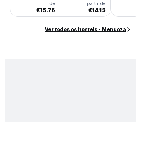
de
partir de
€15.76
€14.15
€
Ver todos os hostels - Mendoza