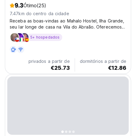
9.3
Ótimo
(25)
7.47km do centro da cidade
Receba as boas-vindas ao Mahalo Hostel, Ilha Grande,
seu lar longe de casa na Vila do Abraão. Oferecemos
quartos mistos, femininos e privados, todos com
5+ hospedados
banheiro privativo, ar condicionado, ventilador e
chuveiro quente. Nossa pousada está localizada no
centro,...
privados a partir de
dormitórios a partir de
€25.73
€12.86