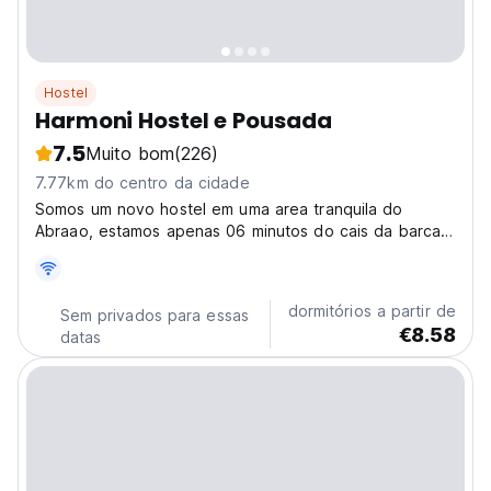
Hostel
Harmoni Hostel e Pousada
7.5
Muito bom
(226)
7.77km do centro da cidade
Somos um novo hostel em uma area tranquila do
Abraao, estamos apenas 06 minutos do cais da barca
e a 03 minutos da praia. Orgulhamos-nos em oferecer
um quarto limpo com modernas facilidades e um
amigavel serviço pessoal. O dono era guia turistico.
dormitórios a partir de
Sem privados para essas
Nos falamos...
€8.58
datas