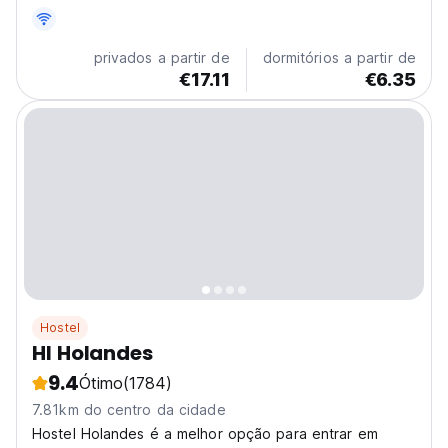
compartilhado, um dormitório de cinco camas e um de
sete camas com...
privados a partir de
dormitórios a partir de
€17.11
€6.35
Hostel
HI Holandes
9.4
Ótimo
(1784)
7.81km do centro da cidade
Hostel Holandes é a melhor opção para entrar em