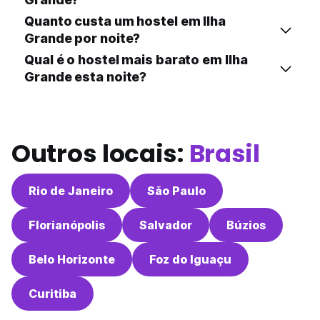
Quanto custa um hostel em Ilha
Grande por noite?
Qual é o hostel mais barato em Ilha
Grande esta noite?
Outros locais:
Brasil
Rio de Janeiro
São Paulo
Florianópolis
Salvador
Búzios
Belo Horizonte
Foz do Iguaçu
Curitiba