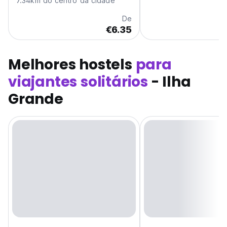
7.34km do centro da cidade
De
€6.35
Melhores hostels
para
viajantes solitários
- Ilha
Grande