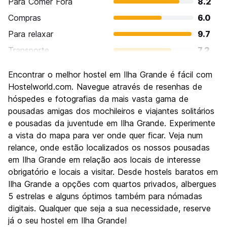
Para Comer Fora
8.2
Compras
6.0
Para relaxar
9.7
Transporte
7.2
Turismo
8.8
Encontrar o melhor hostel em Ilha Grande é fácil com
Cultura
7.1
Hostelworld.com. Navegue através de resenhas de
Festas / vida noturna
hóspedes e fotografias da mais vasta gama de
6.8
pousadas amigas dos mochileiros e viajantes solitários
Custo-beneficio
8.2
e pousadas da juventude em Ilha Grande. Experimente
a vista do mapa para ver onde quer ficar. Veja num
relance, onde estão localizados os nossos pousadas
em Ilha Grande em relação aos locais de interesse
obrigatório e locais a visitar. Desde hostels baratos em
Ilha Grande a opções com quartos privados, albergues
5 estrelas e alguns óptimos também para nómadas
digitais. Qualquer que seja a sua necessidade, reserve
já o seu hostel em Ilha Grande!