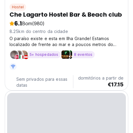
Hostel
Che Lagarto Hostel Bar & Beach club
6.1
Bom
(980)
8.25km do centro da cidade
O paraíso existe e esta em Ilha Grande! Estamos
localizado de frente ao mar e a poucos metros do
centro. Venha aprovietar do nosso terraço com uma
5+ hospedados
8 eventos
caipirinha em um lugar espectacular, rodeado de
exuberante natureza.
dormitórios a partir de
Sem privados para essas
€17.15
datas