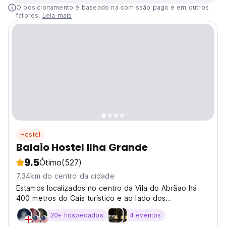
O posicionamento é baseado na comissão paga e em outros
fatores.
Leia mais
Hostel
Balaio Hostel Ilha Grande
9.5
Ótimo
(527)
7.34km do centro da cidade
Estamos localizados no centro da Vila do Abrãao há
400 metros do Cais turístico e ao lado dos
restaurantes, supermercados e bares. Possuimos um
20+ hospedados
4 eventos
dormitório para quatro pessoas com banheiro