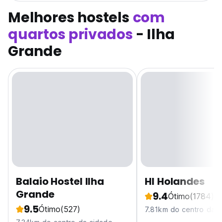
Melhores hostels
com
quartos privados
- Ilha
Grande
Balaio Hostel Ilha
HI Holandes
Grande
9.4
Ótimo
(1784)
9.5
Ótimo
(527)
7.81km do centro da 