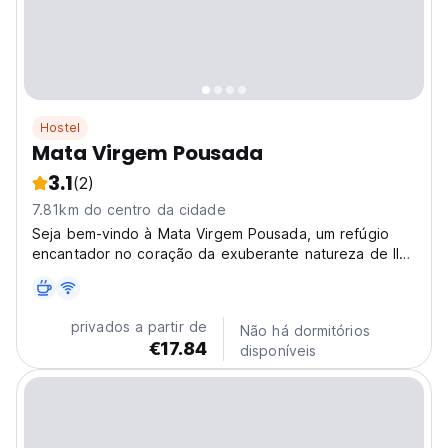
Hostel
Mata Virgem Pousada
3.1
(2)
7.81km do centro da cidade
Seja bem-vindo à Mata Virgem Pousada, um refúgio
encantador no coração da exuberante natureza de Ilha
Grande. Localizada na Praia do Abraão, nossa pousada
é cercada por mata atlântica preservada, criando um
ambiente tranquilo, acolhedor e perfeito para
privados a partir de
Não há dormitórios
viajantes...
€17.84
disponíveis