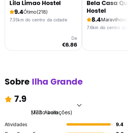
Lila Limao Hostel
Bela Casa Quar
Hostel
9.4
Ótimo
(218)
8.4
Maravilhoso
(3
7.35km do centro da cidade
7.6km do centro da c
De
€6.86
Sobre
Ilha Grande
7.9
Muito bom
(173 Avaliações)
Atividades
9.4