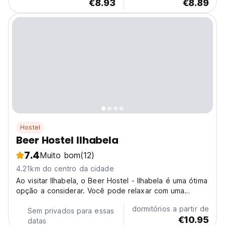
€8.93
€8.89
Hostel
Beer Hostel Ilhabela
7.4
Muito bom
(12)
4.21km do centro da cidade
Ao visitar Ilhabela, o Beer Hostel - Ilhabela é uma ótima
opção a considerar. Você pode relaxar com uma
bebida no bar/lounge, e o restaurante é o local
dormitórios a partir de
perfeito para comer alguma coisa.
Sem privados para essas
€10.95
datas