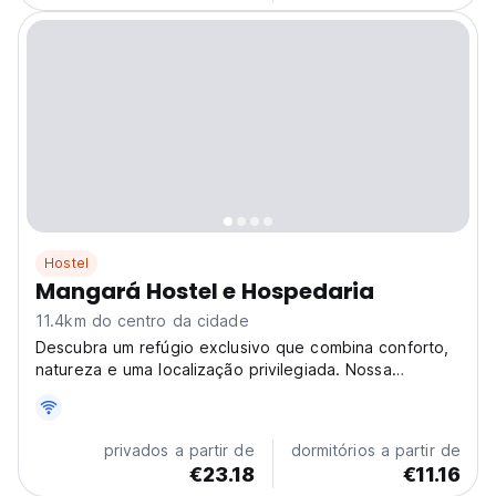
Hostel
Mangará Hostel e Hospedaria
11.4km do centro da cidade
Descubra um refúgio exclusivo que combina conforto,
natureza e uma localização privilegiada. Nossa
propriedade oferece aos hóspedes da suíte privativa
o serviço de café da manhã incluso, garantindo uma
experiência completa desde o início do dia.
privados a partir de
dormitórios a partir de
Localizada...
€23.18
€11.16