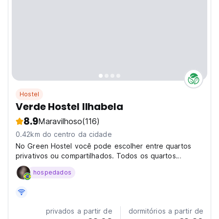
Hostel
Verde Hostel Ilhabela
8.9
Maravilhoso
(116)
0.42km do centro da cidade
No Green Hostel você pode escolher entre quartos
privativos ou compartilhados. Todos os quartos
possuem banheiro, ventilador, armário e WIFI gratuito.
hospedados
Também temos uma cozinha completa com geladeira,
fogão, panelas e utensílios para você preparar seu
café...
privados a partir de
dormitórios a partir de