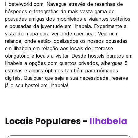
Cultura
6.0
Hostelworld.com. Navegue através de resenhas de
Festas / vida noturna
hóspedes e fotografias da mais vasta gama de
8.0
pousadas amigas dos mochileiros e viajantes solitários
Custo-beneficio
8.0
e pousadas da juventude em Ilhabela. Experimente a
vista do mapa para ver onde quer ficar. Veja num
relance, onde estão localizados os nossos pousadas
em Ilhabela em relação aos locais de interesse
obrigatório e locais a visitar. Desde hostels baratos em
Ilhabela a opções com quartos privados, albergues 5
estrelas e alguns óptimos também para nómadas
digitais. Qualquer que seja a sua necessidade, reserve
já o seu hostel em Ilhabela!
Locais Populares -
Ilhabela