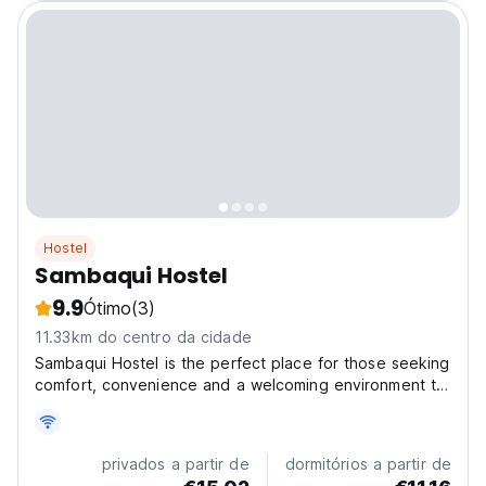
Hostel
Sambaqui Hostel
9.9
Ótimo
(3)
11.33km do centro da cidade
Sambaqui Hostel is the perfect place for those seeking
comfort, convenience and a welcoming environment to
rest or work. With two floors, the hostel offers
everything you need for a peaceful and fun stay. On
the ground floor, you will find a friendly reception,...
privados a partir de
dormitórios a partir de