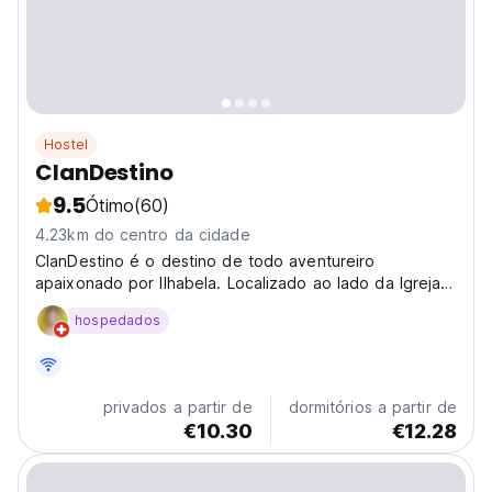
Hostel
ClanDestino
9.5
Ótimo
(60)
4.23km do centro da cidade
ClanDestino é o destino de todo aventureiro
apaixonado por Ilhabela. Localizado ao lado da Igreja
de Nossa Senhora da Ajuda, estamos no Centro
hospedados
Histórico - o coração da ilha, a parte mais badalada.
Nosso hostel é jovem, com muita interação , você
nunca estará...
privados a partir de
dormitórios a partir de
€10.30
€12.28