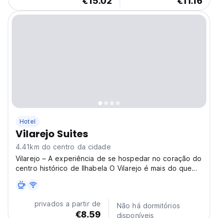
€15.02
€11.16
Hotel
Vilarejo Suites
4.41km do centro da cidade
Vilarejo – A experiência de se hospedar no coração do
centro histórico de Ilhabela O Vilarejo é mais do que
uma hospedagem: é um refúgio charmoso que une o
aconchego de casa com o cuidado de um hotel. Foi
pensado para quem quer viver Ilhabela de forma
privados a partir de
Não há dormitórios
autêntica...
€8.59
disponíveis