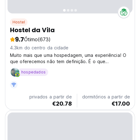
Hostel
Hostel da Vila
9.7
Ótimo
(673)
4.3km do centro da cidade
Muito mais que uma hospedagem, uma experiência! O
que oferecemos não tem definição. É o que
acreditamos ser o futuro da hospitalidade. Nos
hospedados
chamamos hostel pela essência da troca, da
convivência, dos momentos únicos compartilhados.
Entre dormitórios coletivos,...
privados a partir de
dormitórios a partir de
€20.78
€17.00