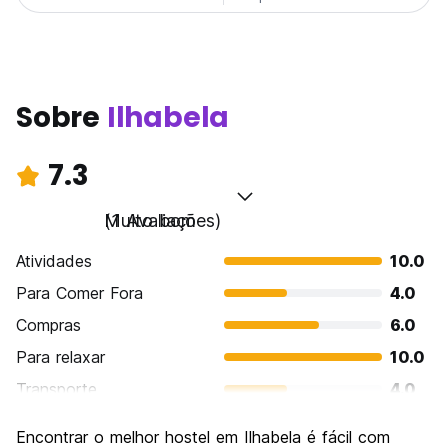
Sobre
Ilhabela
7.3
Muito bom
(1 Avaliações)
Atividades
10.0
Para Comer Fora
4.0
Compras
6.0
Para relaxar
10.0
Transporte
4.0
Turismo
10.0
Encontrar o melhor hostel em Ilhabela é fácil com