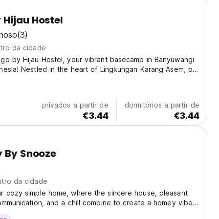
Hijau Hostel
lhoso
(3)
tro da cidade
go by Hijau Hostel, your vibrant basecamp in Banyuwangi
esia! Nestled in the heart of Lingkungan Karang Asem, our
a cozy and authentic Indonesian experience. Imagine
he sounds of nature, ready to explore...
privados a partir de
dormitórios a partir de
€3.44
€3.44
y By Snooze
)
tro da cidade
r cozy simple home, where the sincere house, pleasant
ommunication, and a chill combine to create a homey vibe
ry guest feel at ease. Nestled in a tranquil and unwind