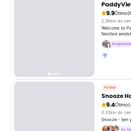
PaddyVie
9.9
Ótimo
(
2.39km do cen
Welcome to Pa
Nestled amidst
backdrop, Padd
hospedad
comfort, adven
Hostel
Snooze H
9.4
Ótimo
(
0.53km do cen
Snooze - Ijen 
5+ h