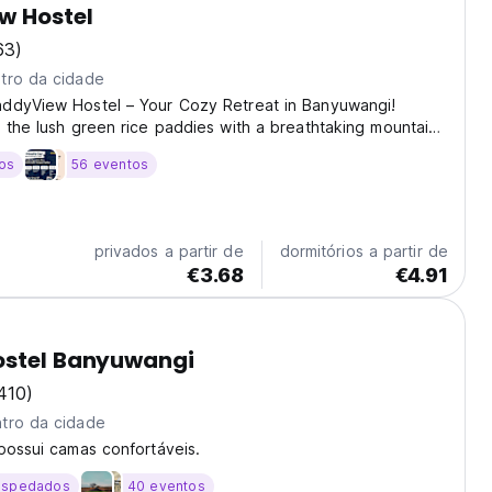
w Hostel
63)
tro da cidade
ddyView Hostel – Your Cozy Retreat in Banyuwangi!
 the lush green rice paddies with a breathtaking mountain
yView Hostel is the perfect haven for travelers seeking
os
56 eventos
ture, and nature's serenity. Conveniently...
privados a partir de
dormitórios a partir de
€3.68
€4.91
ostel Banyuwangi
410)
tro da cidade
possui camas confortáveis.
ospedados
40 eventos