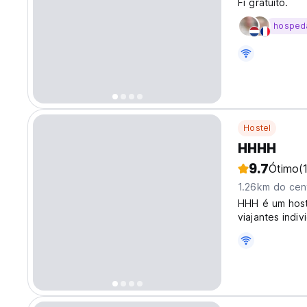
Fi gratuito.
hosped
Hostel
HHHH
9.7
Ótimo
(
1.26km do cen
HHH é um hoste
viajantes indi
exploram o Cra
melhores hoste