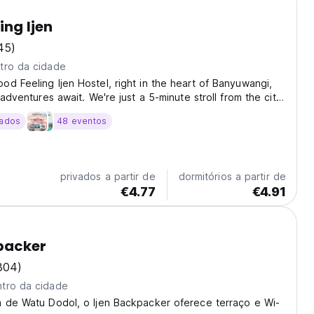
ing Ijen
45)
tro da cidade
d Feeling Ijen Hostel, right in the heart of Banyuwangi,
 adventures await. We're just a 5-minute stroll from the city
quick 15-minute drive from the train station and harbor,
ados
48 eventos
r easy for you to explore....
privados a partir de
dormitórios a partir de
€4.77
€4.91
packer
304)
tro da cidade
m de Watu Dodol, o Ijen Backpacker oferece terraço e Wi-