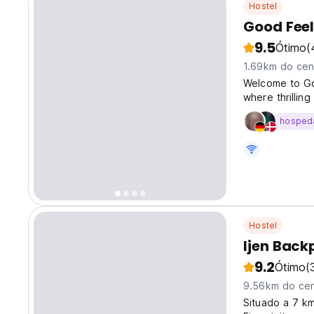
Hostel
Good Feel
9.5
Ótimo
(
1.69km do cen
Welcome to Goo
where thrilling
center, and a 
hosped
making it supe
Hostel
Ijen Back
9.2
Ótimo
(
9.56km do cen
Situado a 7 k