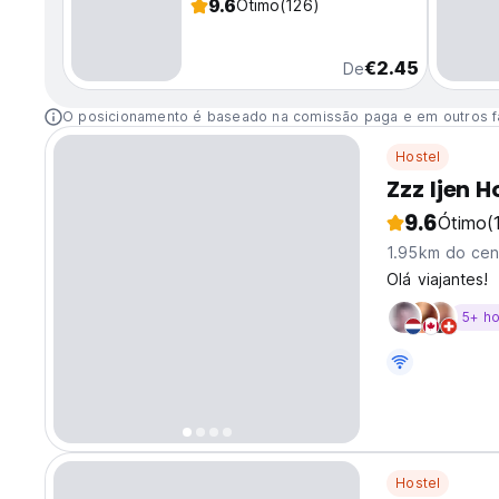
9.6
Ótimo
(126)
€2.45
De
O posicionamento é baseado na comissão paga e em outros f
Hostel
Zzz Ijen H
9.6
Ótimo
(
1.95km do cen
Olá viajantes!
5+ h
Hostel