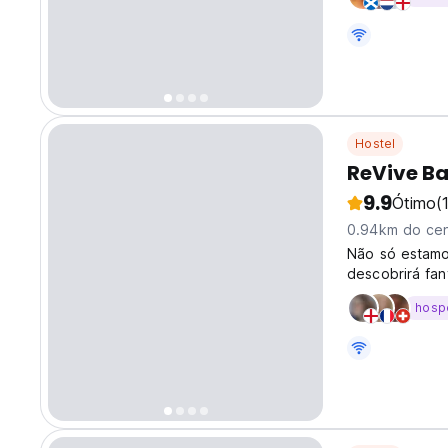
Hostel
ReVive B
9.9
Ótimo
(
0.94km do cen
Não só estamos
descobrirá fan
caixas eletrôn
hosp