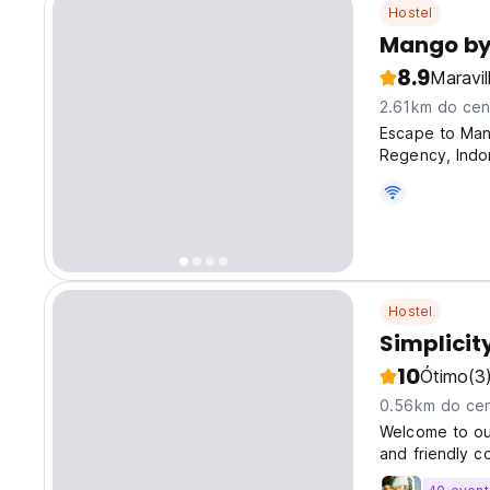
Hostel
Mango by 
8.9
Maravi
2.61km do cen
Escape to Man
Regency, Indon
hostel offers 
waking up to t
Hostel
Simplicit
10
Ótimo
(3
0.56km do cen
Welcome to ou
and friendly c
that makes eve