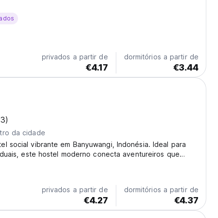
ados
privados a partir de
dormitórios a partir de
€4.17
€3.44
13)
tro da cidade
l social vibrante em Banyuwangi, Indonésia. Ideal para
viduais, este hostel moderno conecta aventureiros que
tera Ijen e a beleza natural do Leste de Java. Um dos
ls para fazer novos amigos. (Auto-translated...
privados a partir de
dormitórios a partir de
€4.27
€4.37