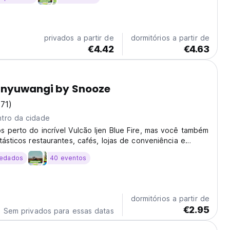
privados a partir de
dormitórios a partir de
€4.42
€4.63
anyuwangi by Snooze
171)
tro da cidade
 perto do incrível Vulcão Ijen Blue Fire, mas você também
tásticos restaurantes, cafés, lojas de conveniência e
icos a poucos passos da nossa porta.
edados
40 eventos
dormitórios a partir de
€2.95
Sem privados para essas datas