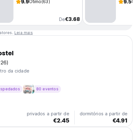
9.9
9.5
Ótimo
(63)
Óti
€3.68
De
atores.
Leia mais
ostel
126)
tro da cidade
ospedados
80 eventos
privados a partir de
dormitórios a partir de
€2.45
€4.91