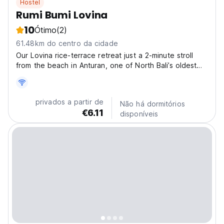
Hostel
Rumi Bumi Lovina
10
Ótimo
(2)
61.48km do centro da cidade
Our Lovina rice-terrace retreat just a 2-minute stroll
from the beach in Anturan, one of North Bali’s oldest
villages. Wake to sweeping rice fields and the
silhouette of Northern Bali’s mountains; wander to the
shore for dolphins, or easy water days. The...
privados a partir de
Não há dormitórios
€6.11
disponíveis