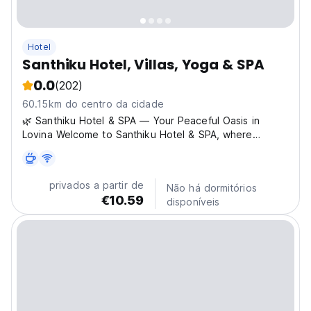
Hotel
Santhiku Hotel, Villas, Yoga & SPA
0.0
(202)
60.15km do centro da cidade
🌿 Santhiku Hotel & SPA — Your Peaceful Oasis in
Lovina Welcome to Santhiku Hotel & SPA, where
“Santhiku” means my peace — and that’s exactly what
you’ll find here. Tucked away in a lush tropical garden,
our cozy boutique hotel is the perfect hideaway to
privados a partir de
Não há dormitórios
relax,...
€10.59
disponíveis