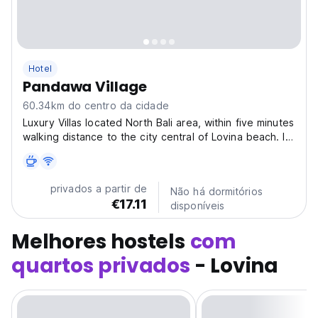
Hotel
Pandawa Village
60.34km do centro da cidade
Luxury Villas located North Bali area, within five minutes
walking distance to the city central of Lovina beach. Is
composed of 5 one-bedroom villa, each of them is
spacious and enlightened designed with Balinese and
modern style. Enjoy our lush beautiful...
privados a partir de
Não há dormitórios
€17.11
disponíveis
Melhores hostels
com
quartos privados
- Lovina