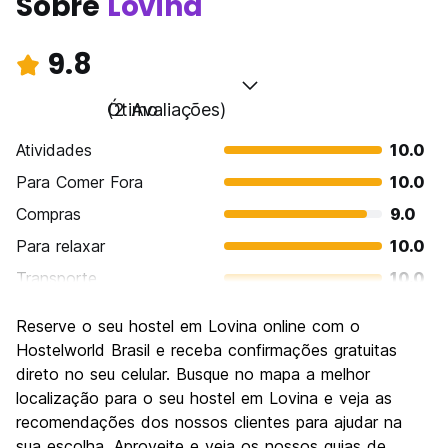
Sobre
Lovina
9.8
Ótimo
(2 Avaliações)
Atividades
10.0
Para Comer Fora
10.0
Compras
9.0
Para relaxar
10.0
Transporte
10.0
Turismo
9.0
Reserve o seu hostel em Lovina online com o
Cultura
10.0
Hostelworld Brasil e receba confirmações gratuitas
Festas / vida noturna
direto no seu celular. Busque no mapa a melhor
10.0
localização para o seu hostel em Lovina e veja as
Custo-beneficio
10.0
recomendações dos nossos clientes para ajudar na
sua escolha. Aproveite e veja os nossos guias de