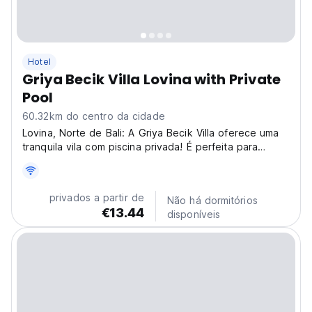
Hotel
Griya Becik Villa Lovina with Private
Pool
60.32km do centro da cidade
Lovina, Norte de Bali: A Griya Becik Villa oferece uma
tranquila vila com piscina privada! É perfeita para
viajantes solo que buscam uma fuga pacífica em uma
vila, observação de golfinhos e passeios a cachoeiras.
(Auto-translated from original language)
privados a partir de
Não há dormitórios
€13.44
disponíveis