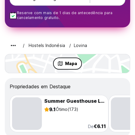
Reserve com mais de 1 dias de antecedência para
cancelamento gratuito.
Hostels Indonésia
Lovina
Mapa
Propriedades em Destaque
Summer Guesthouse Lovina
9.1
Ótimo
(173)
€6.11
De