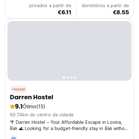
privados a partir de
dormitórios a partir de
€6.11
€8.55
Hostel
Darren Hostel
9.1
Ótimo
(15)
60.74km do centro da cidade
🌴 Darren Hostel – Your Affordable Escape in Lovina,
Bali 🌊 Looking for a budget-friendly stay in Bali without
compromising comfort or location? Darren Hostel in