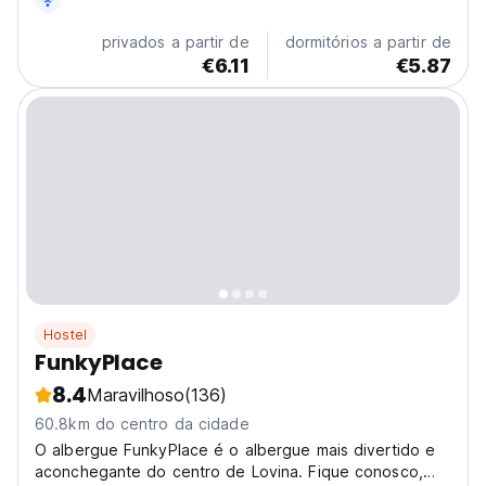
Lovina is your perfect choice! Nestled in the peaceful
Kalibukbuk area, just minutes from the...
privados a partir de
dormitórios a partir de
€6.11
€5.87
Hostel
FunkyPlace
8.4
Maravilhoso
(136)
60.8km do centro da cidade
O albergue FunkyPlace é o albergue mais divertido e
aconchegante do centro de Lovina. Fique conosco,