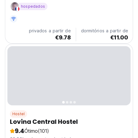
viaje conosco e tenha férias divertidas!
hospedados
privados a partir de
dormitórios a partir de
€9.78
€11.00
Hostel
Lovina Central Hostel
9.4
Ótimo
(101)