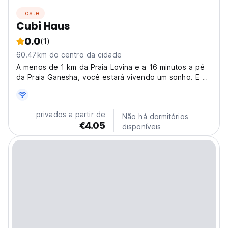
Hostel
Cubi Haus
0.0
(1)
60.47km do centro da cidade
A menos de 1 km da Praia Lovina e a 16 minutos a pé
da Praia Ganesha, você estará vivendo um sonho. E a
melhor parte? Estacionamento privado gratuito para
todos os guerreiros de viagem por aí.
privados a partir de
Não há dormitórios
€4.05
disponíveis