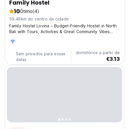
Family Hostel
10
Ótimo
(4)
59.48km do centro da cidade
Family Hostel Lovina – Budget-Friendly Hostel in North
Bali with Tours, Activities & Great Community Vibes
Welcome to Family Hostel Lovina, your home away from
home in the heart of Kaliasem, Lovina, North Bali.
Conveniently located on Jl. Ratna, Kabupaten...
dormitórios a partir de
Sem privados para essas
€3.13
datas