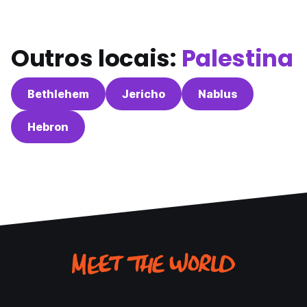
Outros locais:
Palestina
Bethlehem
Jericho
Nablus
Hebron