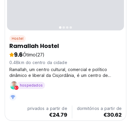
Hostel
Ramallah Hostel
9.6
Ótimo
(27)
0.48km do centro da cidade
Ramallah, um centro cultural, comercial e político
dinâmico e liberal da Cisjordânia, é um centro de
atividade vibrante e em evolução. Ela opera quase em
hospedados
sua própria bolha, fervilhando com a energia de seus
mercados, do centro da cidade e de seus hotéis
imponentes.
privados a partir de
dormitórios a partir de
€24.79
€30.62