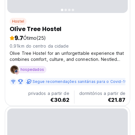
Hostel
Olive Tree Hostel
9.7
Ótimo
(25)
0.91km do centro da cidade
Olive Tree Hostel for an unforgettable experience that
combines comfort, culture, and connection. Nestled
among olive trees, our cosy and inviting rooms offer a
hospedados
peaceful retreat, while our friendly atmosphere and
local traditions create a unique and enriching...
Segue recomendações sanitárias para o Covid-19
privados a partir de
dormitórios a partir de
€30.62
€21.87