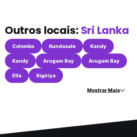
Outros locais:
Sri Lanka
Colombo
Kundasale
Kandy
Kandy
Arugam Bay
Arugam Bay
Ella
Sigiriya
Mostrar Mais