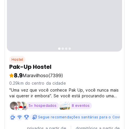
Hostel
Pak-Up Hostel
8.9
Maravilhoso
(7399)
0.29km do centro da cidade
"Uma vez que você conhece Pak Up, você nunca mais
vai querer ir embora". Se você está procurando uma
experiência em um hostel de primeira classe a uma
5+ hospedados
8 eventos
distância acessível de todas as atrações de Krabis,
pagando um preço acessível, então você está no
Segue recomendações sanitárias para o Covid-19
lugar...
privados a partir de
dormitórios a partir de