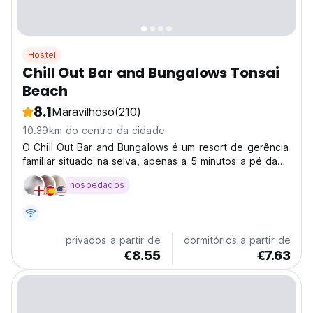
Hostel
Chill Out Bar and Bungalows Tonsai
Beach
8.1
Maravilhoso
(210)
10.39km do centro da cidade
O Chill Out Bar and Bungalows é um resort de gerência
familiar situado na selva, apenas a 5 minutos a pé da
Praia de Tonsai. Tem um ambiente rústico e autêntico,
hospedados
rodeado por imponentes falésias calcárias e vida
selvagem.
privados a partir de
dormitórios a partir de
€8.55
€7.63