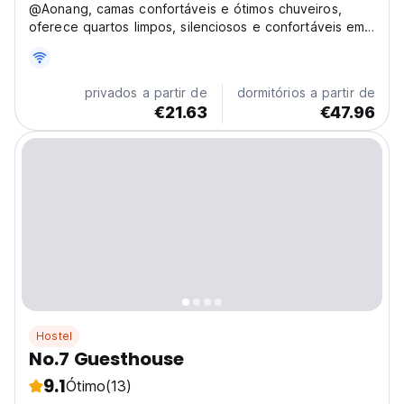
@Aonang, camas confortáveis ​​e ótimos chuveiros,
oferece quartos limpos, silenciosos e confortáveis ​​em
ambientes de vilarejos locais. Temos 6 quartos
privados super confortáveis ​​e 2 dormitórios
confortáveis ​​que trazem conforto. Todos os quartos
privados a partir de
dormitórios a partir de
possuem...
€21.63
€47.96
Hostel
No.7 Guesthouse
9.1
Ótimo
(13)