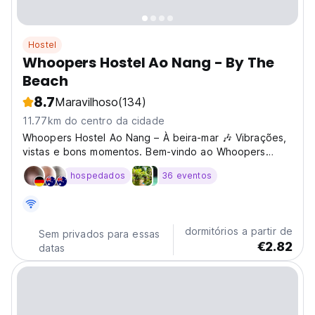
Hostel
Whoopers Hostel Ao Nang - By The
Beach
8.7
Maravilhoso
(134)
11.77km do centro da cidade
Whoopers Hostel Ao Nang – À beira-mar 🎶 Vibrações,
vistas e bons momentos. Bem-vindo ao Whoopers
Hostel Ao Nang – By The Beach, seu hostel social
hospedados
36 eventos
favorito em Ao Nang Landmark, a uma curta caminhada
da praia e do mercado noturno. Construído apenas
para mochileiros...
dormitórios a partir de
Sem privados para essas
€2.82
datas