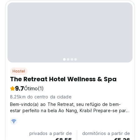
Hostel
The Retreat Hotel Wellness & Spa
9.7
Ótimo
(1)
8.25km do centro da cidade
Bem-vindo(a) ao The Retreat, seu refúgio de bem-
estar perfeito na bela Ao Nang, Krabi! Prepare-se para
uma aventura incrível com nosso emocionante
treinamento de Muay Thai e passeios de aventura
inesquecíveis. É o local ideal para viajantes individuais
privados a partir de
dormitórios a partir de
e...