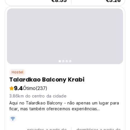
€8.55
€5.26
Hostel
Talardkao Balcony Krabi
9.4
Ótimo
(237)
3.86km do centro da cidade
Aqui no Talardkao Balcony - não apenas um lugar para
ficar, mas também oferecemos experiências
impressionantes.
privados a partir de
dormitórios a partir de