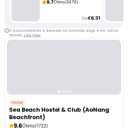
9.7
Ótimo
(3476)
€6.31
De
O posicionamento é baseado na comissão paga e em outros
fatores.
Leia mais
Hostel
Sea Beach Hostel & Club (AoNang
Beachfront)
9.6
Ótimo
(1722)