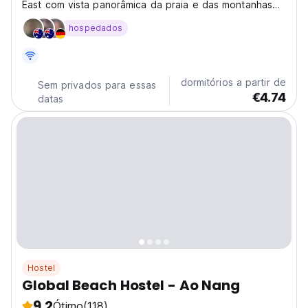
East com vista panorâmica da praia e das montanhas
circundantes. Venha passar um tempo conosco no
hospedados
primeiro e único hostel de Railays!
dormitórios a partir de
Sem privados para essas
€4.74
datas
Hostel
Global Beach Hostel - Ao Nang
9.2
Ótimo
(118)