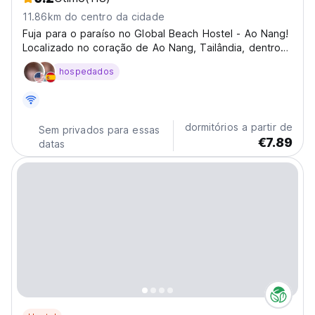
11.86km do centro da cidade
Fuja para o paraíso no Global Beach Hostel - Ao Nang!
Localizado no coração de Ao Nang, Tailândia, dentro
do Projeto Aonang Landmark, nosso hostel oferece
hospedados
uma atmosfera vibrante e social perfeita para explorar
esta deslumbrante região costeira. Imagine um...
dormitórios a partir de
Sem privados para essas
€7.89
datas