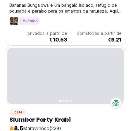
Bananas Bungalows é um bangalô isolado, refúgio de
pousada e paraíso para os amantes da natureza. Aqui
você desfrutará de bangalôs confortáveis ​​com um
1 eventos
orçamento limitado.
privados a partir de
dormitórios a partir de
€10.53
€9.21
Hostel
Slumber Party Krabi
8.5
Maravilhoso
(228)