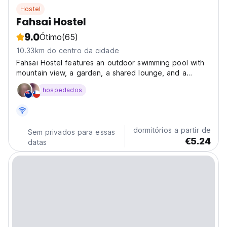
Hostel
Fahsai Hostel
9.0
Ótimo
(65)
10.33km do centro da cidade
Fahsai Hostel features an outdoor swimming pool with
mountain view, a garden, a shared lounge, and a
terrace in Ao Nang Beach. The accommodation offers
hospedados
a range of water sports facilities, as well as a
restaurant and a bar. The accommodation provides a
tour...
dormitórios a partir de
Sem privados para essas
€5.24
datas