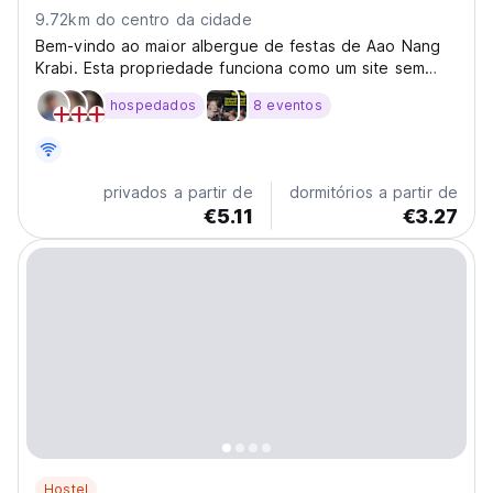
9.72km do centro da cidade
Bem-vindo ao maior albergue de festas de Aao Nang
Krabi. Esta propriedade funciona como um site sem
dinheiro. Todas as transações são feitas com pulseiras
hospedados
8 eventos
eletrônicas que são emitidas na chegada.
privados a partir de
dormitórios a partir de
€5.11
€3.27
Hostel