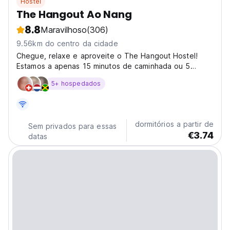
Hostel
The Hangout Ao Nang
8.8
Maravilhoso
(306)
9.56km do centro da cidade
Chegue, relaxe e aproveite o The Hangout Hostel!
Estamos a apenas 15 minutos de caminhada ou 5
minutos de moto da praia, e oferecemos muito mais do
5+ hospedados
que apenas um lugar para dormir. Este é o destino
ideal para quem busca aventuras inesquecíveis,
conhecer viajantes...
dormitórios a partir de
Sem privados para essas
€3.74
datas