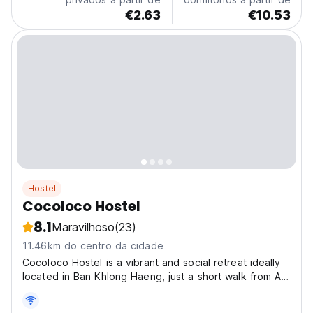
€2.63
€10.53
Hostel
Cocoloco Hostel
8.1
Maravilhoso
(23)
11.46km do centro da cidade
Cocoloco Hostel is a vibrant and social retreat ideally
located in Ban Khlong Haeng, just a short walk from Ao
Nang Beach. The hostel offers a laid-back atmosphere
combined with comfort and convenience. Guests can