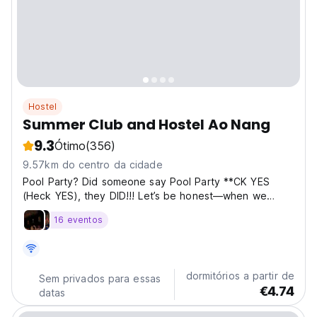
Hostel
Summer Club and Hostel Ao Nang
9.3
Ótimo
(356)
9.57km do centro da cidade
Pool Party? Did someone say Pool Party **CK YES
(Heck YES), they DID!!! Let’s be honest—when we
come to Thailand, it’s all about visiting islands, meeting
16 eventos
new friends, and chilling by the pool all day and all
night. Sooo… we decided to create the most
unforgettable...
dormitórios a partir de
Sem privados para essas
€4.74
datas