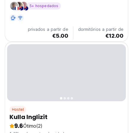
convenient amenities. Guests enjoy a bar, and free
5+ hospedados
WiFi. The hostel features shared accommodation with
air-conditioning rooms and modern comfort, including...
privados a partir de
dormitórios a partir de
€5.00
€12.00
Hostel
Kulla Inglizit
9.6
Ótimo
(2)