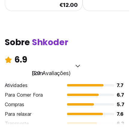
€12.00
Sobre
Shkoder
6.9
Bom
(20 Avaliações)
Atividades
7.7
Para Comer Fora
6.7
Compras
5.7
Para relaxar
7.6
Transporte
6.3
Turismo
7.2