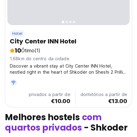
Hotel
City Center INN Hotel
10
Ótimo
(1)
1.68km do centro da cidade
Discover a vibrant stay at City Center INN Hotel,
nestled right in the heart of Shkodër on Sheshi 2 Prilli!
Our hotel offers a cozy and stylish retreat after a day
exploring the beautiful city. Experience Albanian
hospitality at its finest in our modern
privados a partir de
dormitórios a partir de
accommodations....
€10.00
€13.00
Melhores hostels
com
quartos privados
- Shkoder