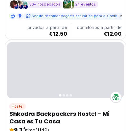
breakfast, fast internet and all the attention you are
30+ hospedados
24 eventos
looking for. ****************************** We
organize the famous Valbona to Theth hike with a
Segue recomendações sanitárias para o Covid-19
Shala...
privados a partir de
dormitórios a partir de
€12.50
€12.00
Hostel
Shkodra Backpackers Hostel - Mi
Casa es Tu Casa
9.3
Ótimo
(1149)