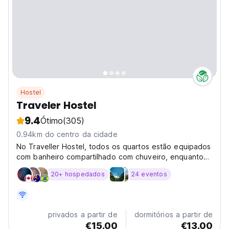
Hostel
Traveler Hostel
9.4
Ótimo
(305)
0.94km do centro da cidade
No Traveller Hostel, todos os quartos estão equipados
com banheiro compartilhado com chuveiro, enquanto
alguns quartos incluem varanda e outros também
20+ hospedados
24 eventos
oferecem vista para a cidade.
privados a partir de
dormitórios a partir de
€15.00
€13.00