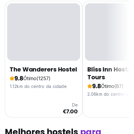
The Wanderers Hostel
Bliss Inn Hostel
Tours
9.8
Ótimo
(1257)
9.8
Ótimo
(87)
1.12km do centro da cidade
2.06km do centro da 
De
€7.00
Melhores hostels
para