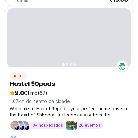
datas
Hostel
Hostel 90pods
9.0
Ótimo
(67)
1.07km do centro da cidade
Welcome to Hostel 90pods, your perfect home base in
the heart of Shkodra! Just steps away from the
bustling pedestrian street, our prime location ensures
10+ hospedados
20 eventos
you have easy access to all the city has to offer,
including convenient bus stations, local markets,...