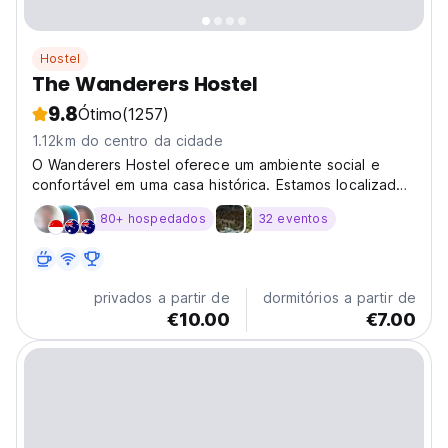
Hostel
The Wanderers Hostel
9.8
Ótimo
(1257)
1.12km do centro da cidade
O Wanderers Hostel oferece um ambiente social e
confortável em uma casa histórica. Estamos localizados
a poucos minutos do centro da cidade em uma das
80+ hospedados
32 eventos
ruas mais bonitas da cidade! Nossa família é
proprietária desta casa há gerações e recentemente
renovou...
privados a partir de
dormitórios a partir de
€10.00
€7.00