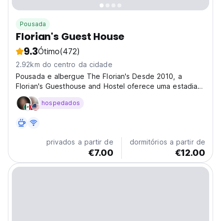
Pousada
Florian's Guest House
9.3
Ótimo
(472)
2.92km do centro da cidade
Pousada e albergue The Florian's Desde 2010, a
Florian's Guesthouse and Hostel oferece uma estadia
única em estilo caseiro no norte da Albânia. Como a
hospedados
primeira pousada no norte da Albânia, este é um lugar
especial e temos a sorte de receber tantas pessoas...
privados a partir de
dormitórios a partir de
€7.00
€12.00