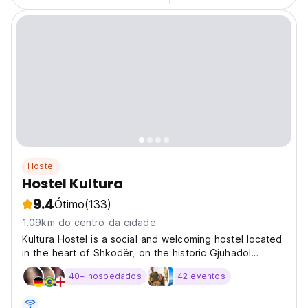
Hostel
Hostel Kultura
9.4
Ótimo
(133)
1.09km do centro da cidade
Kultura Hostel is a social and welcoming hostel located
in the heart of Shkodër, on the historic Gjuhadol
Street, just steps away from the city’s best cafés, bars,
40+ hospedados
42 eventos
restaurants, and cultural landmarks. Shkodër is one of
Albania’s most vibrant and charming...