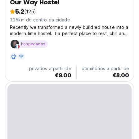
Our Way Hostel
5.2
(125)
1.25km do centro da cidade
Recently we transformed a newly build ed house into a
modern time hostel. It a perfect place to rest, chill and
meet new people on the way to visit Albania and the
hospedados
Balkans. It will provide you all the travel commodities
and as well detailed info to visit...
privados a partir de
dormitórios a partir de
€9.00
€8.00