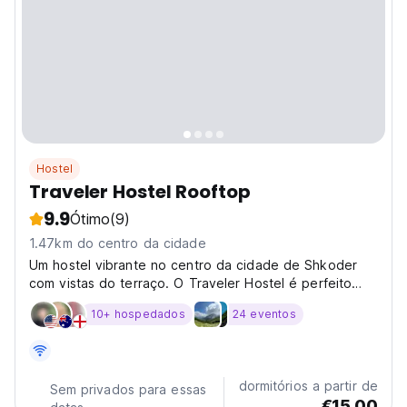
Hostel
Traveler Hostel Rooftop
9.9
Ótimo
(9)
1.47km do centro da cidade
Um hostel vibrante no centro da cidade de Shkoder
com vistas do terraço. O Traveler Hostel é perfeito
para viajantes econômicos que procuram uma
10+ hospedados
24 eventos
experiência social albanesa. (Auto-translated from
original language)
dormitórios a partir de
Sem privados para essas
€15.00