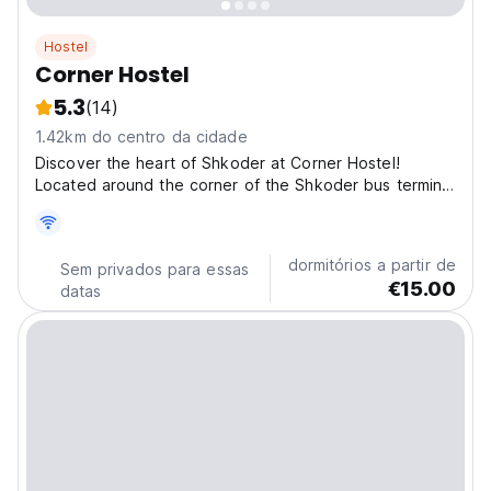
Hostel
Corner Hostel
5.3
(14)
1.42km do centro da cidade
Discover the heart of Shkoder at Corner Hostel!
Located around the corner of the Shkoder bus terminal
and just a few minutes away from the vibrant city
center, our vibrant hostel offers a cozy and stylish
haven for travelers seeking an authentic Albanian...
dormitórios a partir de
Sem privados para essas
€15.00
datas