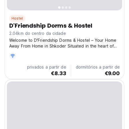
Hostel
D'Friendship Dorms & Hostel
2.04km do centro da cidade
Welcome to D'Friendship Dorms & Hostel – Your Home
Away From Home in Shkoder Situated in the heart of
Shkoder, Albania, D'Friendship Dorms & Hostel offers
the perfect blend of comfort, convenience, and
camaraderie for travellers from all walks of life.
privados a partir de
dormitórios a partir de
Choose...
€8.33
€9.00