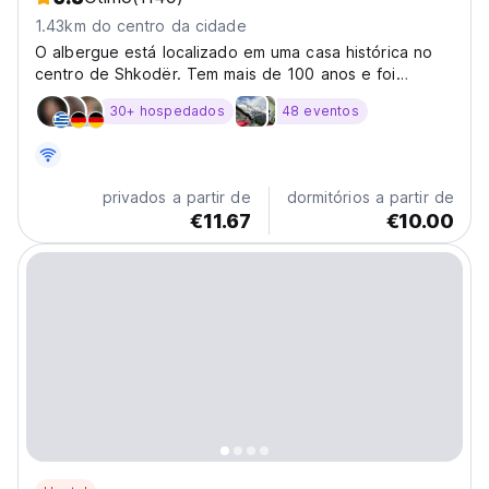
1.43km do centro da cidade
O albergue está localizado em uma casa histórica no
centro de Shkodër. Tem mais de 100 anos e foi
construído por um ancestral italiano. A casa irá recebê-
30+ hospedados
48 eventos
lo com um grande jardim em espaço aberto com
árvores frutíferas e plantas. Uma grande varanda
permite...
privados a partir de
dormitórios a partir de
€11.67
€10.00