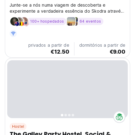
Junte-se a nós numa viagem de descoberta e
experimente a verdadeira essência do Skodra através
da nossa calorosa hospitalidade e experiências
100+ hospedados
64 eventos
envolventes.
privados a partir de
dormitórios a partir de
€12.50
€9.00
Hostel
The Galley Party Hostel, Social &