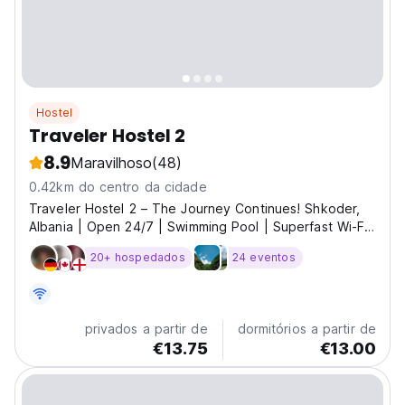
Hostel
Traveler Hostel 2
8.9
Maravilhoso
(48)
0.42km do centro da cidade
Traveler Hostel 2 – The Journey Continues! Shkoder,
Albania | Open 24/7 | Swimming Pool | Superfast Wi-Fi
Co-working Hub | Gaming Lounge | Global Community
20+ hospedados
24 eventos
Boom! We’re back—bigger, bolder, and just as wild!
Welcome to Traveler Hostel 2, the second spark in...
privados a partir de
dormitórios a partir de
€13.75
€13.00