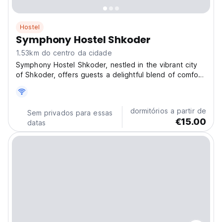
Hostel
Symphony Hostel Shkoder
1.53km do centro da cidade
Symphony Hostel Shkoder, nestled in the vibrant city
of Shkoder, offers guests a delightful blend of comfort
and charm, perfect for travelers seeking both
relaxation and adventure. The hostel boasts a shared
lounge and a spacious terrace, where visitors can...
dormitórios a partir de
Sem privados para essas
€15.00
datas