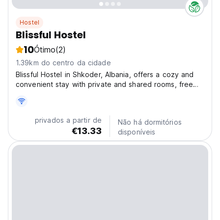
Hostel
Blissful Hostel
10
Ótimo
(2)
1.39km do centro da cidade
Blissful Hostel in Shkoder, Albania, offers a cozy and
convenient stay with private and shared rooms, free
WiFi, air-conditioning, and all the essentials, including
towels, luggage storage, and a washing machine. Relax
in the inviting common room, cook in...
privados a partir de
Não há dormitórios
€13.33
disponíveis