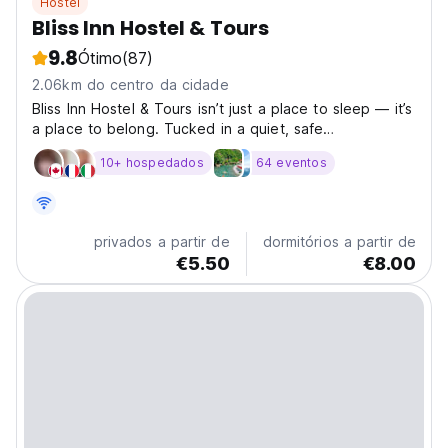
Hostel
Bliss Inn Hostel & Tours
9.8
Ótimo
(87)
2.06km do centro da cidade
Bliss Inn Hostel & Tours isn’t just a place to sleep — it’s
a place to belong. Tucked in a quiet, safe
neighborhood just 2 minutes from Shkodër’s center,
10+ hospedados
64 eventos
we’re a small, cozy hostel with a big heart. Here,
travelers connect over stories, late-night BBQs,
spontaneous...
privados a partir de
dormitórios a partir de
€5.50
€8.00