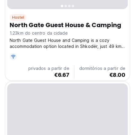
Hostel
North Gate Guest House & Camping
1.23km do centro da cidade
North Gate Guest House and Camping is a cozy
accommodation option located in Shkodër, just 49 km
away from the Port of Bar. The guest house offers a
lovely garden and a bar for relaxation and socializing.
There are shared dorms available with clean sheets...
privados a partir de
dormitórios a partir de
€6.67
€8.00