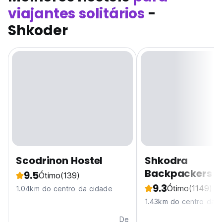
viajantes solitários
-
Shkoder
Scodrinon Hostel
Shkodra
Backpackers Ho
9.5
Ótimo
(139)
Mi Casa es Tu
9.3
Ótimo
(1149)
1.04km do centro da cidade
1.43km do centro da 
De