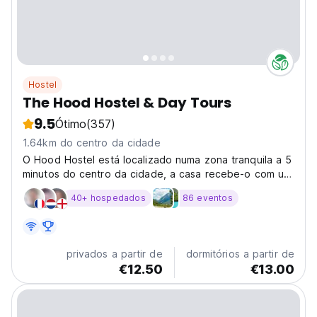
Hostel
The Hood Hostel & Day Tours
9.5
Ótimo
(357)
1.64km do centro da cidade
O Hood Hostel está localizado numa zona tranquila a 5
minutos do centro da cidade, a casa recebe-o com um
grande quintal cheio de árvores e flores com um bar
40+ hospedados
86 eventos
onde pode relaxar no nosso belo quintal e desfrutar
de uma cerveja ou vinho albanês.
privados a partir de
dormitórios a partir de
€12.50
€13.00