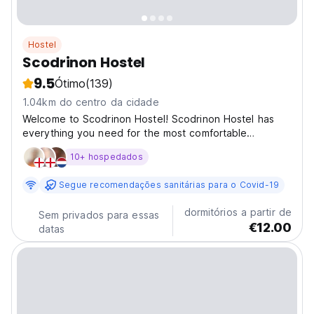
Hostel
Scodrinon Hostel
9.5
Ótimo
(139)
1.04km do centro da cidade
Welcome to Scodrinon Hostel! Scodrinon Hostel has
everything you need for the most comfortable
experience in Shkodra. Combining the grand charm of
10+ hospedados
our historic building in XX century, our friendly team
and accessible location. We are located in the centre...
Segue recomendações sanitárias para o Covid-19
dormitórios a partir de
Sem privados para essas
€12.00
datas