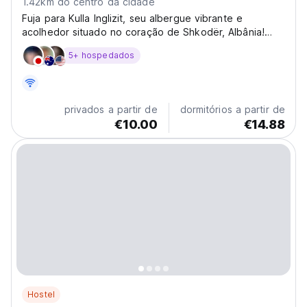
1.42km do centro da cidade
Fuja para Kulla Inglizit, seu albergue vibrante e
acolhedor situado no coração de Shkodër, Albânia!
Descubra o charme desta cidade histórica a partir de
5+ hospedados
nossa base idealmente localizada na Rruga Teuta.
Oferecemos uma atmosfera aconchegante e social,
perfeita...
privados a partir de
dormitórios a partir de
€10.00
€14.88
Hostel