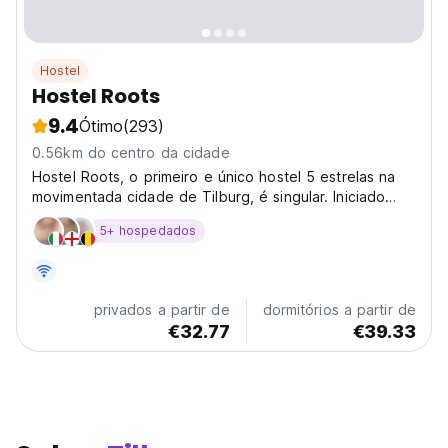
Hostel
Hostel Roots
9.4
Ótimo
(293)
0.56km do centro da cidade
Hostel Roots, o primeiro e único hostel 5 estrelas na
movimentada cidade de Tilburg, é singular. Iniciado
pelo casal local Koen e Marion, que viajaram pelo país
5+ hospedados
e pelo mundo juntos experienciando vários níveis de
acomodações em cidades e decidiram, com amor...
privados a partir de
dormitórios a partir de
€32.77
€39.33