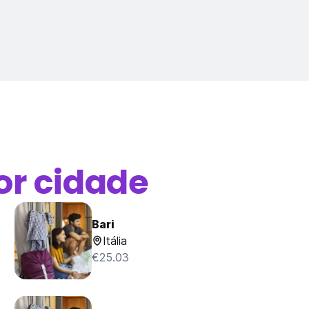
or cidade
Bari
Itália
€25.03