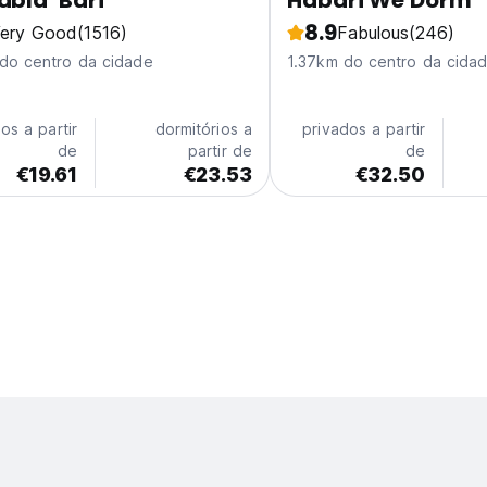
abla' Bari
Habari We Dorm
8.9
ery Good
(1516)
Fabulous
(246)
do centro da cidade
1.37km do centro da cida
os a partir
dormitórios a
privados a partir
de
partir de
de
€19.61
€23.53
€32.50