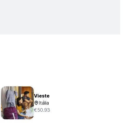
Vieste
Itália
€50.93