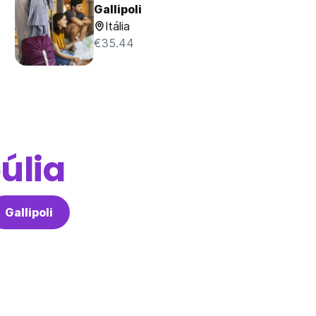
Gallipoli
Itália
€35.44
úlia
Gallipoli