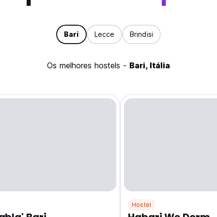
Bari
Lecce
Brindisi
Os melhores hostels -
Bari, Itália
Hostel