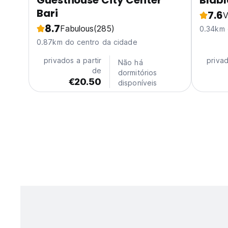
Guesthouse City Center
Blabl
Bari
7.6
V
8.7
Fabulous
(285)
0.34km 
0.87km do centro da cidade
privados a partir
privad
Não há
de
dormitórios
€20.50
disponíveis