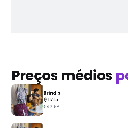
Preços médios
p
Brindisi
Itália
€43.58