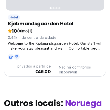
Hotel
Kjøbmandsgaarden Hotel
10
Ótimo
(1)
0.44km do centro da cidade
Welcome to the Kjøbmandsgaarden Hotel. Our staff will
make your stay pleasant and warm. Comfortable bed
and excellent breakfast await you. Indulge in the
breath-taking beauty of Mandal , your gateway to
coastal paradise. Book a room or contact us to start...
privados a partir de
Não há dormitórios
€46.00
disponíveis
Outros locais:
Noruega