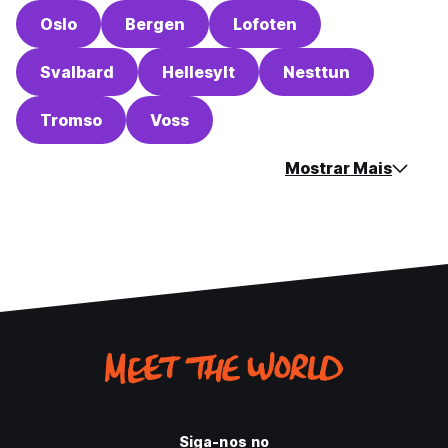
Oslo
Bergen
Lofoten
Svalbard
Hellesylt
Nesttun
Tromso
Voss
Mostrar Mais
Siga-nos no