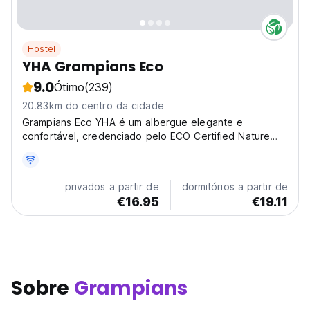
Hostel
YHA Grampians Eco
9.0
Ótimo
(239)
20.83km do centro da cidade
Grampians Eco YHA é um albergue elegante e
confortável, credenciado pelo ECO Certified Nature
Tourism, que foi projetado arquitetonicamente com o
meio ambiente em mente.
privados a partir de
dormitórios a partir de
€16.95
€19.11
Sobre
Grampians