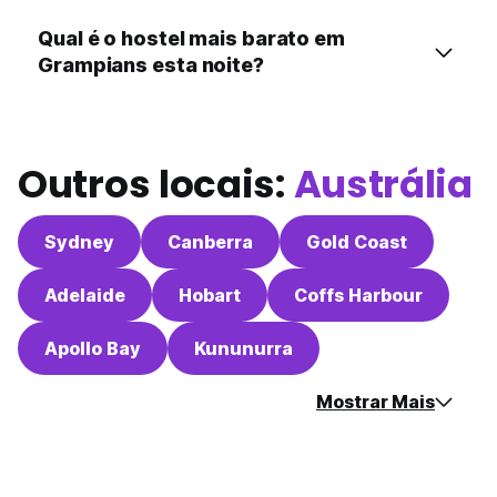
Qual é o hostel mais barato em
Grampians esta noite?
Outros locais:
Austrália
Sydney
Canberra
Gold Coast
Adelaide
Hobart
Coffs Harbour
Apollo Bay
Kununurra
Mostrar Mais