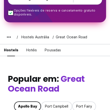
Opções flexíveis de reserva e cancelamento gratuito
disponíveis.
Hostels Austrália
Great Ocean Road
Hostels
Hotéis
Pousadas
Popular em:
Great
Ocean Road
Apollo Bay
Port Campbell
Port Fairy