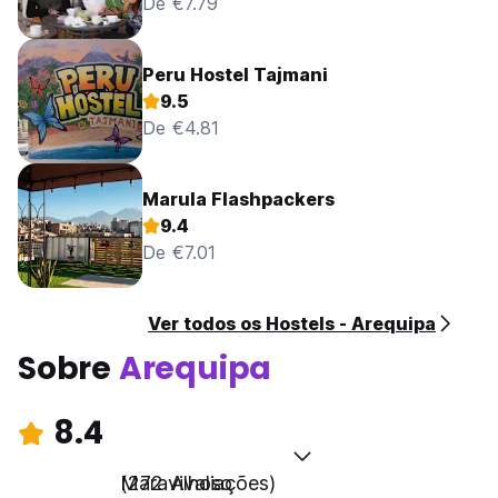
De €7.79
Peru Hostel Tajmani
9.5
De €4.81
Marula Flashpackers
9.4
De €7.01
Ver todos os Hostels - Arequipa
Sobre
Arequipa
8.4
Maravilhoso
(272 Avaliações)