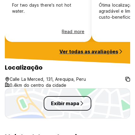
For two days there's not hot
Ótima localização, ambiente mu
water.
agradável e limp
custo-benefício.
Read more
Ver todas as avaliações
Localização
Calle La Merced, 131, Arequipa, Peru
0.4km do centro da cidade
Exibir mapa