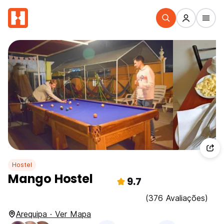
Hostel
Mango Hostel
9.7
(376 Avaliações)
Arequipa · Ver Mapa