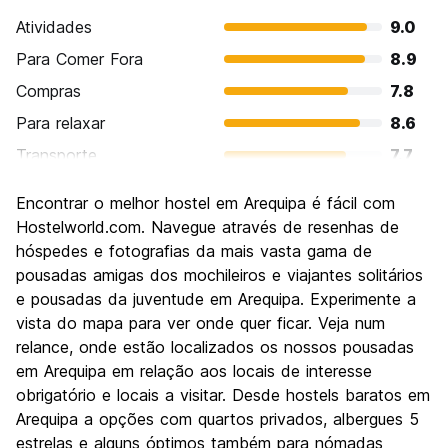
Atividades
9.0
Para Comer Fora
8.9
Compras
7.8
Para relaxar
8.6
Transporte
7.7
Turismo
8.8
Encontrar o melhor hostel em Arequipa é fácil com
Cultura
9.0
Hostelworld.com. Navegue através de resenhas de
Festas / vida noturna
hóspedes e fotografias da mais vasta gama de
7.5
pousadas amigas dos mochileiros e viajantes solitários
Custo-beneficio
8.4
e pousadas da juventude em Arequipa. Experimente a
vista do mapa para ver onde quer ficar. Veja num
relance, onde estão localizados os nossos pousadas
em Arequipa em relação aos locais de interesse
obrigatório e locais a visitar. Desde hostels baratos em
Arequipa a opções com quartos privados, albergues 5
estrelas e alguns óptimos também para nómadas