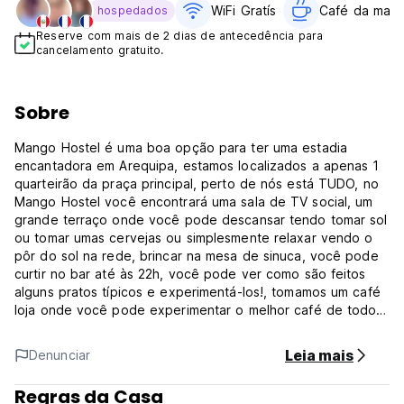
WiFi Gratís
Café da man
hospedados
Reserve com mais de 2 dias de antecedência para
cancelamento gratuito.
Sobre
Mango Hostel é uma boa opção para ter uma estadia
encantadora em Arequipa, estamos localizados a apenas 1
quarteirão da praça principal, perto de nós está TUDO, no
Mango Hostel você encontrará uma sala de TV social, um
grande terraço onde você pode descansar tendo tomar sol
ou tomar umas cervejas ou simplesmente relaxar vendo o
pôr do sol na rede, brincar na mesa de sinuca, você pode
curtir no bar até às 22h, você pode ver como são feitos
alguns pratos típicos e experimentá-los!, tomamos um café
loja onde você pode experimentar o melhor café de todos
os tempos, biscoitos, pães artesanais, brownies, bolos...
feitos por Thomas, um especialista suíço em café.
Leia mais
Denunciar
O Mango Hostel está localizado a uma quadra da praça
Regras da Casa
principal, bem próximo ao Mosteiro de Santa Catalina,