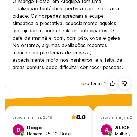
O Mango Hostel em Arequipa tem uma
localização fantástica, perfeita para explorar a
cidade. Os hóspedes apreciam a equipe
simpática e prestativa, especialmente aqueles
que ajudaram com check-ins antecipados. O
café da manhã é bom, com pão, ovos e geleia.
No entanto, algumas avaliações recentes
mencionam problemas de limpeza,
especialmente mofo nos banheiros, e a falta de
áreas comuns pode dificultar conhecer pessoas.
Isso foi útil?
8.0
Estadia em mai. 2018
Estadia em jan. 201
Diego
ALICE
D
A
Homem, 25-30, Brasil
Mulher, 25