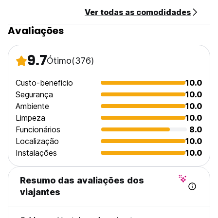
Ver todas as comodidades
Pagamento na chegada em dinheiro.
Impostos não incluídos - 18,00% para peruanos.
Avaliações
Política de cancelamento: 24 horas antes da chegada.
9.7
Ótimo
(376)
Recepção disponível 24 horas. (Auto-translated from
original language)
Custo-beneficio
10.0
Segurança
10.0
Ambiente
10.0
Limpeza
10.0
Funcionários
8.0
Localização
10.0
Instalações
10.0
Resumo das avaliações dos
viajantes