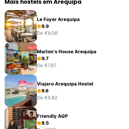
Mais hostels em Arequipa
Le Foyer Arequipa
9.9
De €9.06
Marlon's House Arequipa
9.7
De €7.87
Viajero Arequipa Hostel
9.6
De €9.82
Friendly AQP
9.5