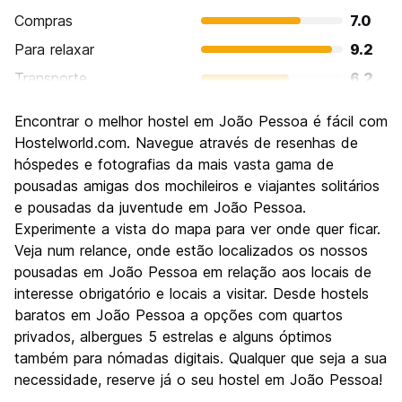
Compras
7.0
Para relaxar
9.2
Transporte
6.2
Turismo
8.4
Encontrar o melhor hostel em João Pessoa é fácil com
Cultura
8.0
Hostelworld.com. Navegue através de resenhas de
Festas / vida noturna
hóspedes e fotografias da mais vasta gama de
6.0
pousadas amigas dos mochileiros e viajantes solitários
Custo-beneficio
8.6
e pousadas da juventude em João Pessoa.
Experimente a vista do mapa para ver onde quer ficar.
Veja num relance, onde estão localizados os nossos
pousadas em João Pessoa em relação aos locais de
interesse obrigatório e locais a visitar. Desde hostels
baratos em João Pessoa a opções com quartos
privados, albergues 5 estrelas e alguns óptimos
também para nómadas digitais. Qualquer que seja a sua
necessidade, reserve já o seu hostel em João Pessoa!