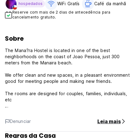
WiFi Gratís
Café da manhã
hospedados
Reserve com mais de 2 dias de antecedência para
cancelamento gratuito.
Sobre
The Mana?ra Hostel is located in one of the best
neighborhoods on the coast of Joao Pessoa, just 300
meters from the Manaira beach.
We offer clean and new spaces, in a pleasant environment
good for meeting people and making new friends.
The rooms are designed for couples, families, individuals,
etc
Close to the hostel there are several bars, shopping
centers, movie theaters, dance clubs, coffee shops, typical
Leia mais
Denunciar
and international restaurants, drug stores and supermarkets,
offering you all the resources needed for a nice and safety
Regras da Casa
stay.