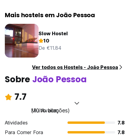
Mais hostels em João Pessoa
Slow Hostel
10
De €11.84
Ver todos os Hostels - João Pessoa
Sobre
João Pessoa
7.7
Muito bom
(10 Avaliações)
Atividades
7.8
Para Comer Fora
7.8