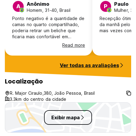
Anônimo
Paulo
A
P
Homem, 31-40, Brasil
Mulher, 31
Ponto negativo é a quantidade de
Recepção ótima 
camas no quarto compartilhado,
da manhã pelo pr
poderia retirar um beliche que
mais vezes com c
ficaria mais confortável em
questão de espaço para os
Read more
hóspedes. Do restante,
recomendo a estadia. Ampla área
de lazer, piscina, recepção, custo-
Ver todas as avaliações
benefício, localização.
Localização
R. Major Ciraulo,380, João Pessoa, Brasil
3.3km do centro da cidade
Exibir mapa