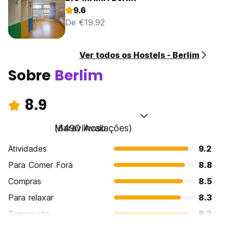
9.6
De €19.92
Ver todos os Hostels - Berlim
Sobre
Berlim
8.9
Maravilhoso
(6490 Avaliações)
Atividades
9.2
Para Comer Fora
8.8
Compras
8.5
Para relaxar
8.3
Transporte
9.2