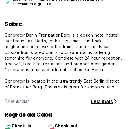
cancelamento gratuito.
Sobre
Generator Berlin Prenzlauer Berg is a design hotel-hostel
located in East Berlin, in the city's most laid-back
neighbourhood, close to the tram station. Guests can
choose from shared dorms to private rooms, offering
something for everyone. Complete with 24-hour reception,
free wifi, bike hire, restaurant and outdoor beer garden,
Generator is a fun and affordable choice in Berlin.
Generator is located in the ultra trendy East Berlin district
of Prenzlauer Berg. The area is great for shopping and
sightseeing.
Leia mais
Denunciar
If you're a sports fan then the Velodrome hosts many
sporting and music events, and guess what? We are only
Regras da Casa
next door. The best way to see and do it all is by hopping
on the S-Bahn or a tram into the city centre.
Check-In
Check-out