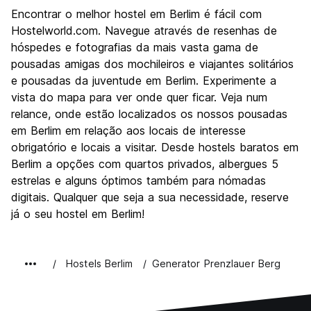
Turismo
9.3
Encontrar o melhor hostel em Berlim é fácil com
Cultura
9.4
Hostelworld.com. Navegue através de resenhas de
Festas / vida noturna
hóspedes e fotografias da mais vasta gama de
8.9
pousadas amigas dos mochileiros e viajantes solitários
Custo-beneficio
8.6
e pousadas da juventude em Berlim. Experimente a
vista do mapa para ver onde quer ficar. Veja num
relance, onde estão localizados os nossos pousadas
em Berlim em relação aos locais de interesse
obrigatório e locais a visitar. Desde hostels baratos em
Berlim a opções com quartos privados, albergues 5
estrelas e alguns óptimos também para nómadas
digitais. Qualquer que seja a sua necessidade, reserve
já o seu hostel em Berlim!
Hostels Berlim
Generator Prenzlauer Berg