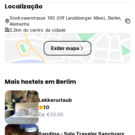
Localização
Storkowerstrasse 160 (Off Landsberger Allee), Berlim,
Alemanha
3.2km do centro da cidade
Exibir mapa
Mais hostels em Berlim
Lekkerurlaub
10
De €35.00
Sandino - Solo Traveler Sanctuary