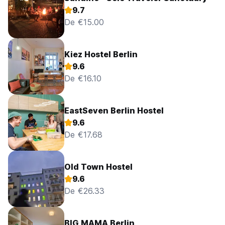
9.7
De €15.00
Kiez Hostel Berlin
9.6
De €16.10
EastSeven Berlin Hostel
9.6
De €17.68
Old Town Hostel
9.6
De €26.33
BIG MAMA Berlin