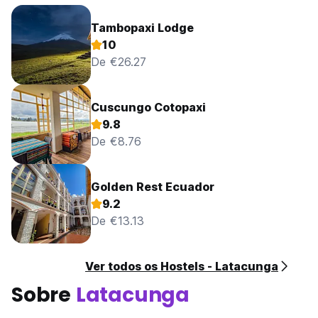
Tambopaxi Lodge
10
De €26.27
Cuscungo Cotopaxi
9.8
De €8.76
Golden Rest Ecuador
9.2
De €13.13
Ver todos os Hostels - Latacunga
Sobre
Latacunga