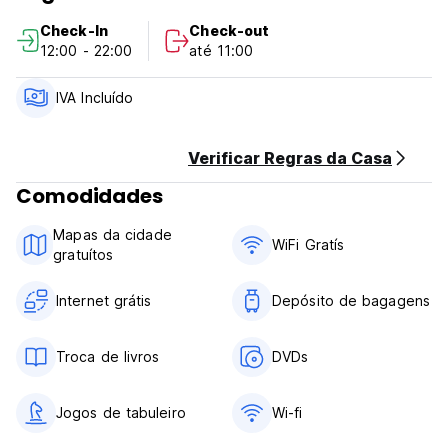
Dispomos de informação turística sobre locais que gostaria
Check-In
Check-out
de visitar e excursões organizadas para que aproveite ao
12:00 - 22:00
até 11:00
máximo a sua viagem.
Nossa localização permite que você esteja próximo de
seus pontos turísticos, restaurantes com variedade de
IVA Incluído
comida, caixas eletrônicos, visite o centro histórico e
igrejas, supermercados, mercados, rodoviária, etc. (Auto-
translated from original language)
Verificar Regras da Casa
Comodidades
Mapas da cidade
WiFi Gratís
gratuítos
Internet grátis
Depósito de bagagens
Troca de livros
DVDs
Jogos de tabuleiro
Wi-fi